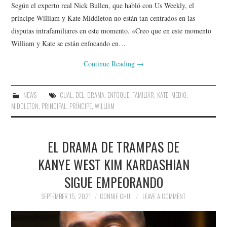
Según el experto real Nick Bullen, que habló con Us Weekly, el
príncipe William y Kate Middleton no están tan centrados en las
disputas intrafamiliares en este momento. «Creo que en este momento
William y Kate se están enfocando en…
Continue Reading
→
NEWS
CUAL
,
DEL
,
DRAMA
,
ENFOQUE
,
FAMILIAR
,
KATE
,
MEDIO
,
MIDDLETON
,
PRINCIPAL
,
PRÍNCIPE
,
WILLIAM
EL DRAMA DE TRAMPAS DE
KANYE WEST KIM KARDASHIAN
SIGUE EMPEORANDO
SEPTEMBER 15, 2021
CONNIE CHU
LEAVE A COMMENT