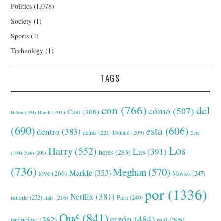
Politics
(1,078)
Society
(1)
Sports
(1)
Technology
(1)
TAGS
con
(766)
del
cómo
(507)
Cast
(306)
Black
(201)
Biden
(194)
(690)
esta
(606)
dentro
(383)
detrás
(221)
Donald
(209)
Este
Los
Harry
(552)
Las
(391)
heres
(283)
(194)
Esto
(200)
(736)
Meghan
(570)
Markle
(353)
love
(266)
Movies
(247)
por
(1336)
Netflix
(381)
muerte
(232)
Para
(240)
más
(216)
Qué
(841)
razón
(484)
príncipe
(362)
real
(295)