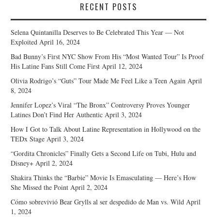
RECENT POSTS
Selena Quintanilla Deserves to Be Celebrated This Year — Not
Exploited
April 16, 2024
Bad Bunny’s First NYC Show From His “Most Wanted Tour” Is Proof
His Latine Fans Still Come First
April 12, 2024
Olivia Rodrigo’s “Guts” Tour Made Me Feel Like a Teen Again
April
8, 2024
Jennifer Lopez’s Viral “The Bronx” Controversy Proves Younger
Latines Don’t Find Her Authentic
April 3, 2024
How I Got to Talk About Latine Representation in Hollywood on the
TEDx Stage
April 3, 2024
“Gordita Chronicles” Finally Gets a Second Life on Tubi, Hulu and
Disney+
April 2, 2024
Shakira Thinks the “Barbie” Movie Is Emasculating — Here’s How
She Missed the Point
April 2, 2024
Cómo sobrevivió Bear Grylls al ser despedido de Man vs. Wild
April
1, 2024