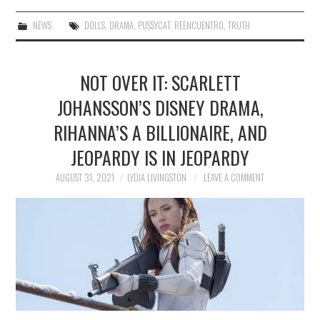
NEWS
DOLLS
,
DRAMA
,
PUSSYCAT
,
REENCUENTRO
,
TRUTH
NOT OVER IT: SCARLETT
JOHANSSON’S DISNEY DRAMA,
RIHANNA’S A BILLIONAIRE, AND
JEOPARDY IS IN JEOPARDY
AUGUST 31, 2021
LYDIA LIVINGSTON
LEAVE A COMMENT