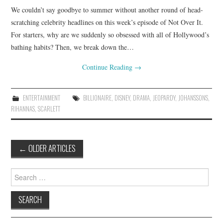
We couldn’t say goodbye to summer without another round of head-
scratching celebrity headlines on this week’s episode of Not Over It.
For starters, why are we suddenly so obsessed with all of Hollywood’s
bathing habits? Then, we break down the…
Continue Reading
→
ENTERTAINMENT
BILLIONAIRE
,
DISNEY
,
DRAMA
,
JEOPARDY
,
JOHANSSONS
,
RIHANNAS
,
SCARLETT
Post
←
OLDER ARTICLES
navigation
Search
for: