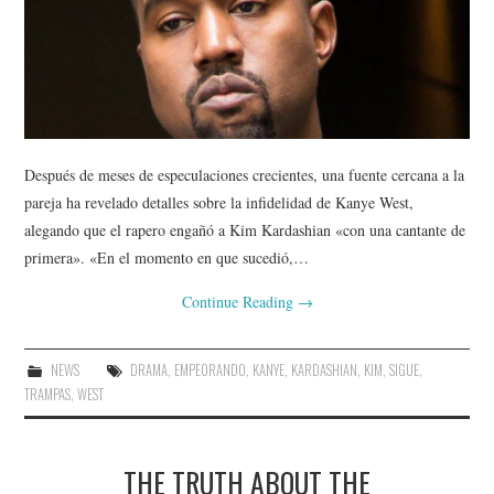
Después de meses de especulaciones crecientes, una fuente cercana a la
pareja ha revelado detalles sobre la infidelidad de Kanye West,
alegando que el rapero engañó a Kim Kardashian «con una cantante de
primera». «En el momento en que sucedió,…
Continue Reading
→
NEWS
DRAMA
,
EMPEORANDO
,
KANYE
,
KARDASHIAN
,
KIM
,
SIGUE
,
TRAMPAS
,
WEST
THE TRUTH ABOUT THE