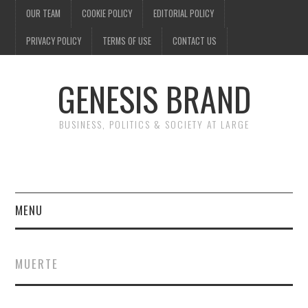
OUR TEAM
COOKIE POLICY
EDITORIAL POLICY
PRIVACY POLICY
TERMS OF USE
CONTACT US
GENESIS BRAND
BUSINESS, POLITICS & SOCIETY AT LARGE
MENU
ENTERTAINMENT
MUERTE
FINANCE