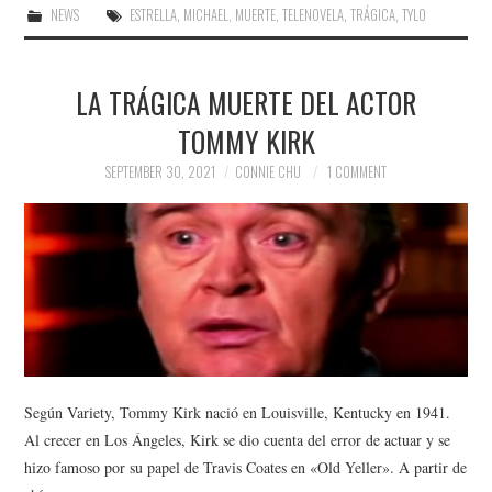
NEWS
ESTRELLA
,
MICHAEL
,
MUERTE
,
TELENOVELA
,
TRÁGICA
,
TYLO
LA TRÁGICA MUERTE DEL ACTOR
TOMMY KIRK
SEPTEMBER 30, 2021
CONNIE CHU
1 COMMENT
Según Variety, Tommy Kirk nació en Louisville, Kentucky en 1941.
Al crecer en Los Ángeles, Kirk se dio cuenta del error de actuar y se
hizo famoso por su papel de Travis Coates en «Old Yeller». A partir de