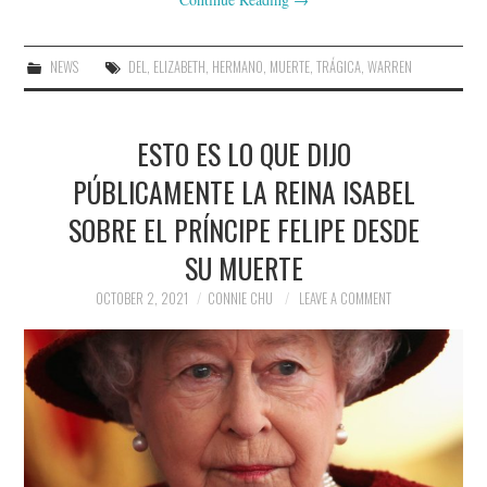
NEWS
DEL
,
ELIZABETH
,
HERMANO
,
MUERTE
,
TRÁGICA
,
WARREN
ESTO ES LO QUE DIJO
PÚBLICAMENTE LA REINA ISABEL
SOBRE EL PRÍNCIPE FELIPE DESDE
SU MUERTE
OCTOBER 2, 2021
CONNIE CHU
LEAVE A COMMENT