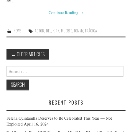
ahí,…
Continue Reading
→
NEWS
ACTOR
,
DEL
,
KIRK
,
MUERTE
,
TOMMY
,
TRÁGICA
Post
←
OLDER ARTICLES
navigation
Search
for:
RECENT POSTS
Selena Quintanilla Deserves to Be Celebrated This Year — Not
Exploited
April 16, 2024