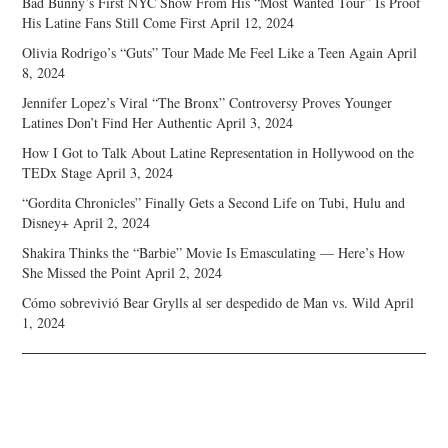
Bad Bunny’s First NYC Show From His “Most Wanted Tour” Is Proof
His Latine Fans Still Come First
April 12, 2024
Olivia Rodrigo’s “Guts” Tour Made Me Feel Like a Teen Again
April
8, 2024
Jennifer Lopez’s Viral “The Bronx” Controversy Proves Younger
Latines Don’t Find Her Authentic
April 3, 2024
How I Got to Talk About Latine Representation in Hollywood on the
TEDx Stage
April 3, 2024
“Gordita Chronicles” Finally Gets a Second Life on Tubi, Hulu and
Disney+
April 2, 2024
Shakira Thinks the “Barbie” Movie Is Emasculating — Here’s How
She Missed the Point
April 2, 2024
Cómo sobrevivió Bear Grylls al ser despedido de Man vs. Wild
April
1, 2024