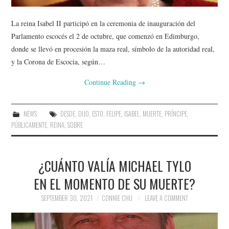
La reina Isabel II participó en la ceremonia de inauguración del
Parlamento escocés el 2 de octubre, que comenzó en Edimburgo,
donde se llevó en procesión la maza real, símbolo de la autoridad real,
y la Corona de Escocia, según…
Continue Reading
→
NEWS
DESDE
,
DIJO
,
ESTO
,
FELIPE
,
ISABEL
,
MUERTE
,
PRÍNCIPE
,
PÚBLICAMENTE
,
REINA
,
SOBRE
¿CUÁNTO VALÍA MICHAEL TYLO
EN EL MOMENTO DE SU MUERTE?
SEPTEMBER 30, 2021
CONNIE CHU
LEAVE A COMMENT