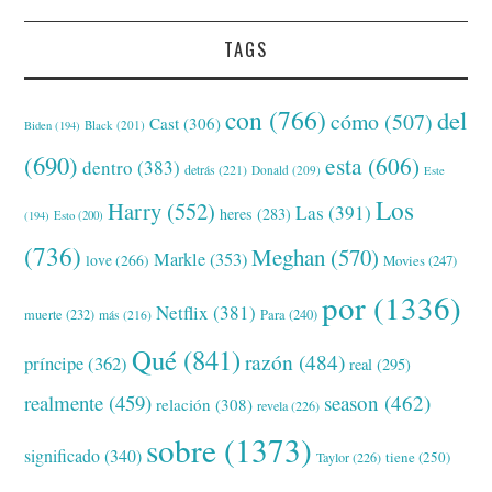
TAGS
con
(766)
del
cómo
(507)
Cast
(306)
Black
(201)
Biden
(194)
(690)
esta
(606)
dentro
(383)
detrás
(221)
Donald
(209)
Este
Los
Harry
(552)
Las
(391)
heres
(283)
(194)
Esto
(200)
(736)
Meghan
(570)
Markle
(353)
love
(266)
Movies
(247)
por
(1336)
Netflix
(381)
muerte
(232)
Para
(240)
más
(216)
Qué
(841)
razón
(484)
príncipe
(362)
real
(295)
realmente
(459)
season
(462)
relación
(308)
revela
(226)
sobre
(1373)
significado
(340)
tiene
(250)
Taylor
(226)