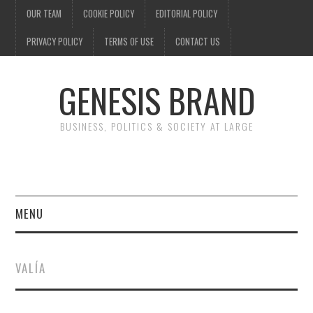
OUR TEAM
COOKIE POLICY
EDITORIAL POLICY
PRIVACY POLICY
TERMS OF USE
CONTACT US
GENESIS BRAND
BUSINESS, POLITICS & SOCIETY AT LARGE
MENU
ENTERTAINMENT
VALÍA
FINANCE