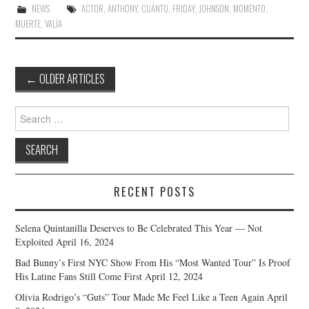
NEWS
ACTOR
,
ANTHONY
,
CUÁNTO
,
FRIDAY
,
JOHNSON
,
MOMENTO
,
MUERTE
,
VALÍA
Post
←
OLDER ARTICLES
navigation
Search
for:
RECENT POSTS
Selena Quintanilla Deserves to Be Celebrated This Year — Not
Exploited
April 16, 2024
Bad Bunny’s First NYC Show From His “Most Wanted Tour” Is Proof
His Latine Fans Still Come First
April 12, 2024
Olivia Rodrigo’s “Guts” Tour Made Me Feel Like a Teen Again
April