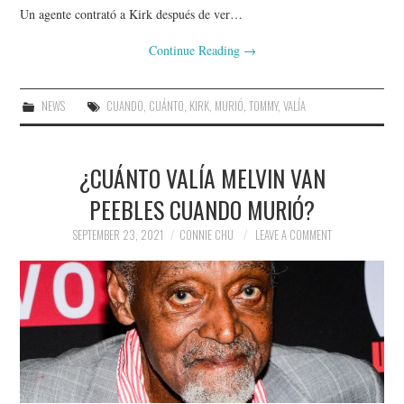
Un agente contrató a Kirk después de ver…
Continue Reading
→
NEWS
CUANDO
,
CUÁNTO
,
KIRK
,
MURIÓ
,
TOMMY
,
VALÍA
¿CUÁNTO VALÍA MELVIN VAN
PEEBLES CUANDO MURIÓ?
SEPTEMBER 23, 2021
CONNIE CHU
LEAVE A COMMENT