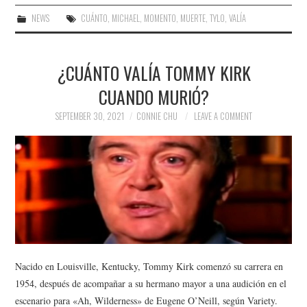
NEWS
CUÁNTO
,
MICHAEL
,
MOMENTO
,
MUERTE
,
TYLO
,
VALÍA
¿CUÁNTO VALÍA TOMMY KIRK
CUANDO MURIÓ?
SEPTEMBER 30, 2021
CONNIE CHU
LEAVE A COMMENT
Nacido en Louisville, Kentucky, Tommy Kirk comenzó su carrera en
1954, después de acompañar a su hermano mayor a una audición en el
escenario para «Ah, Wilderness» de Eugene O’Neill, según Variety.