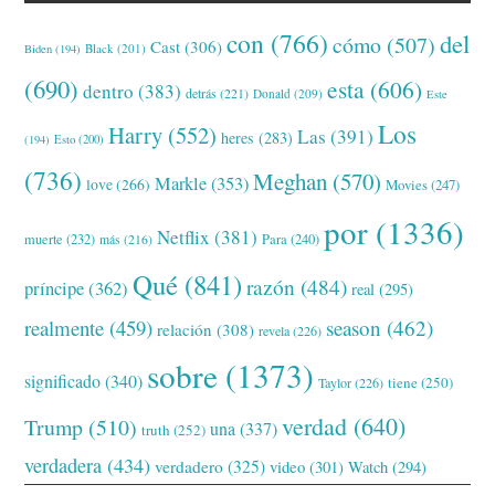
con
(766)
del
cómo
(507)
Cast
(306)
Black
(201)
Biden
(194)
(690)
esta
(606)
dentro
(383)
detrás
(221)
Donald
(209)
Este
Los
Harry
(552)
Las
(391)
heres
(283)
(194)
Esto
(200)
(736)
Meghan
(570)
Markle
(353)
love
(266)
Movies
(247)
por
(1336)
Netflix
(381)
muerte
(232)
Para
(240)
más
(216)
Qué
(841)
razón
(484)
príncipe
(362)
real
(295)
realmente
(459)
season
(462)
relación
(308)
revela
(226)
sobre
(1373)
significado
(340)
tiene
(250)
Taylor
(226)
verdad
(640)
Trump
(510)
una
(337)
truth
(252)
verdadera
(434)
verdadero
(325)
video
(301)
Watch
(294)