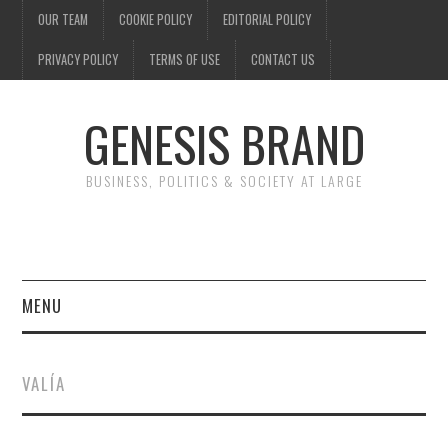
OUR TEAM
COOKIE POLICY
EDITORIAL POLICY
PRIVACY POLICY
TERMS OF USE
CONTACT US
GENESIS BRAND
BUSINESS, POLITICS & SOCIETY AT LARGE
MENU
ENTERTAINMENT
VALÍA
FINANCE