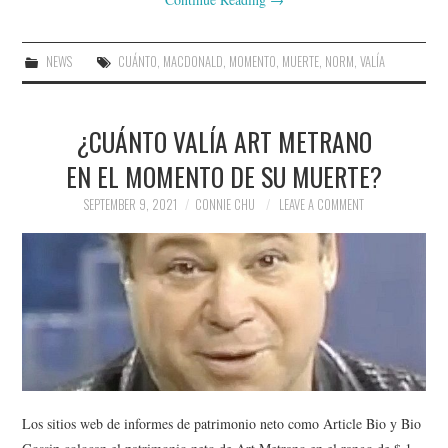
NEWS
CUÁNTO
,
MACDONALD
,
MOMENTO
,
MUERTE
,
NORM
,
VALÍA
¿CUÁNTO VALÍA ART METRANO
EN EL MOMENTO DE SU MUERTE?
SEPTEMBER 9, 2021
CONNIE CHU
LEAVE A COMMENT
Los sitios web de informes de patrimonio neto como Article Bio y Bio