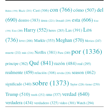
con
(766)
del
cómo
(507)
Cast
(306)
Black
(201)
Biden
(194)
(690)
esta
(606)
dentro
(383)
detrás
(221)
Donald
(209)
Este
Los
Harry
(552)
Las
(391)
heres
(283)
(194)
Esto
(200)
(736)
Meghan
(570)
Markle
(353)
love
(266)
Movies
(247)
por
(1336)
Netflix
(381)
muerte
(232)
Para
(240)
más
(216)
Qué
(841)
razón
(484)
príncipe
(362)
real
(295)
realmente
(459)
season
(462)
relación
(308)
revela
(226)
sobre
(1373)
significado
(340)
tiene
(250)
Taylor
(226)
verdad
(640)
Trump
(510)
una
(337)
truth
(252)
verdadera
(434)
verdadero
(325)
video
(301)
Watch
(294)