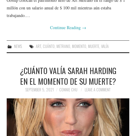
Gossip colocan el patrimonio neto de Art Metrano en el rango de $ 1
millón con un salario anual de $ 100 mil mientras aún estaba
trabajando.…
Continue Reading
→
NEWS
ART
,
CUÁNTO
,
METRANO
,
MOMENTO
,
MUERTE
,
VALÍA
¿CUÁNTO VALÍA SARAH HARDING
EN EL MOMENTO DE SU MUERTE?
SEPTEMBER 5, 2021
CONNIE CHU
LEAVE A COMMENT