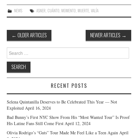
NEWS
ASNER
,
CUÁNTO
,
MOMENTO
,
MUERTE
,
VALÍA
Post
←
OLDER ARTICLES
NEWER ARTICLES
→
navigation
Search
for:
RECENT POSTS
Selena Quintanilla Deserves to Be Celebrated This Year — Not
Exploited
April 16, 2024
Bad Bunny’s First NYC Show From His “Most Wanted Tour” Is Proof
His Latine Fans Still Come First
April 12, 2024
Olivia Rodrigo’s “Guts” Tour Made Me Feel Like a Teen Again
April