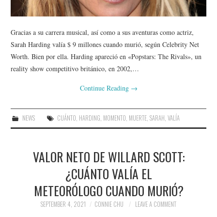
Gracias a su carrera musical, así como a sus aventuras como actriz,
Sarah Harding valía $ 9 millones cuando murió, según Celebrity Net
Worth. Bien por ella. Harding apareció en «Popstars: The Rivals», un
reality show competitivo británico, en 2002,…
Continue Reading
→
NEWS
CUÁNTO
,
HARDING
,
MOMENTO
,
MUERTE
,
SARAH
,
VALÍA
VALOR NETO DE WILLARD SCOTT:
¿CUÁNTO VALÍA EL
METEORÓLOGO CUANDO MURIÓ?
SEPTEMBER 4, 2021
CONNIE CHU
LEAVE A COMMENT