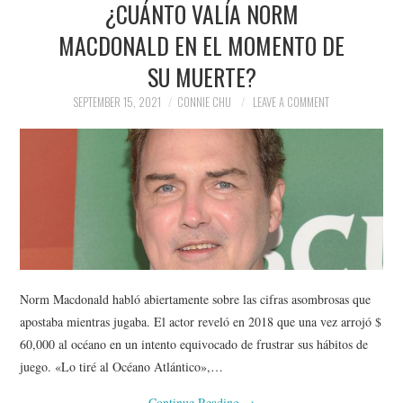
¿CUÁNTO VALÍA NORM
NEWS
MACDONALD EN EL MOMENTO DE
POLITICS
SU MUERTE?
SOCIETY
SEPTEMBER 15, 2021
CONNIE CHU
LEAVE A COMMENT
SPORTS
TECHNOLOGY
Norm Macdonald habló abiertamente sobre las cifras asombrosas que
apostaba mientras jugaba. El actor reveló en 2018 que una vez arrojó $
60,000 al océano en un intento equivocado de frustrar sus hábitos de
juego. «Lo tiré al Océano Atlántico»,…
Continue Reading
→