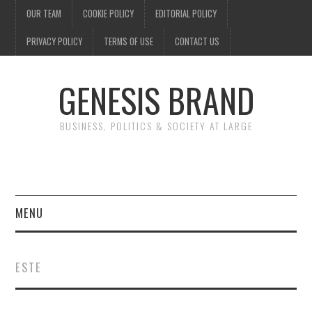
OUR TEAM
COOKIE POLICY
EDITORIAL POLICY
PRIVACY POLICY
TERMS OF USE
CONTACT US
GENESIS BRAND
BUSINESS, POLITICS & SOCIETY AT LARGE
MENU
ENTERTAINMENT
ESTE
FINANCE