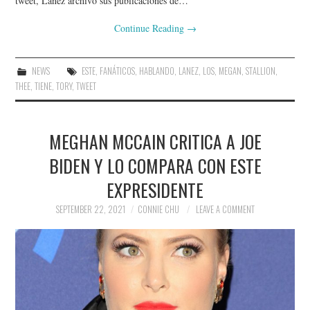
tweet, Lanez archivó sus publicaciones de…
Continue Reading
→
NEWS
ESTE
,
FANÁTICOS
,
HABLANDO
,
LANEZ
,
LOS
,
MEGAN
,
STALLION
,
THEE
,
TIENE
,
TORY
,
TWEET
MEGHAN MCCAIN CRITICA A JOE
BIDEN Y LO COMPARA CON ESTE
EXPRESIDENTE
SEPTEMBER 22, 2021
CONNIE CHU
LEAVE A COMMENT