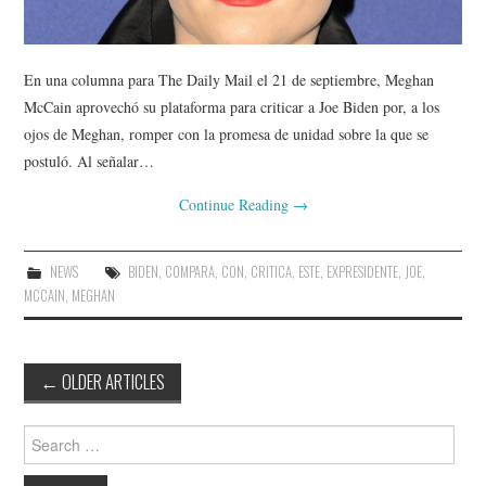
En una columna para The Daily Mail el 21 de septiembre, Meghan
McCain aprovechó su plataforma para criticar a Joe Biden por, a los
ojos de Meghan, romper con la promesa de unidad sobre la que se
postuló. Al señalar…
Continue Reading
→
NEWS
BIDEN
,
COMPARA
,
CON
,
CRITICA
,
ESTE
,
EXPRESIDENTE
,
JOE
,
MCCAIN
,
MEGHAN
Post
←
OLDER ARTICLES
navigation
Search
for: