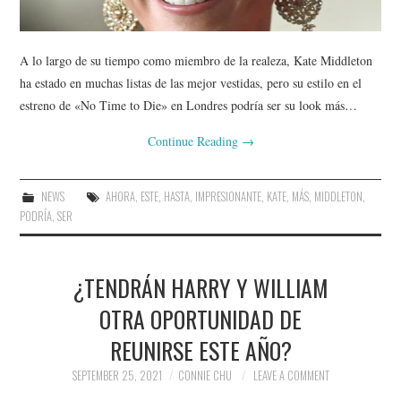
A lo largo de su tiempo como miembro de la realeza, Kate Middleton
ha estado en muchas listas de las mejor vestidas, pero su estilo en el
estreno de «No Time to Die» en Londres podría ser su look más…
Continue Reading
→
NEWS
AHORA
,
ESTE
,
HASTA
,
IMPRESIONANTE
,
KATE
,
MÁS
,
MIDDLETON
,
PODRÍA
,
SER
¿TENDRÁN HARRY Y WILLIAM
OTRA OPORTUNIDAD DE
REUNIRSE ESTE AÑO?
SEPTEMBER 25, 2021
CONNIE CHU
LEAVE A COMMENT