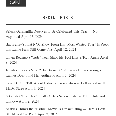
RECENT POSTS
Selena Quintanilla Deserves to Be Celebrated This Year — Not
Exploited
April 16, 2024
Bad Bunny’s First NYC Show From His “Most Wanted Tour” Is Proof
His Latine Fans Still Come First
April 12, 2024
Olivia Rodrigo’s “Guts” Tour Made Me Feel Like a Teen Again
April
8, 2024
Jennifer Lopez’s Viral “The Bronx” Controversy Proves Younger
Latines Don’t Find Her Authentic
April 3, 2024
How I Got to Talk About Latine Representation in Hollywood on the
TEDx Stage
April 3, 2024
“Gordita Chronicles” Finally Gets a Second Life on Tubi, Hulu and
Disney+
April 2, 2024
Shakira Thinks the “Barbie” Movie Is Emasculating — Here’s How
She Missed the Point
April 2, 2024