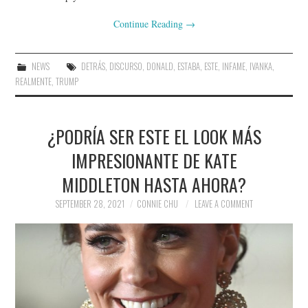
Continue Reading
→
NEWS
DETRÁS
,
DISCURSO
,
DONALD
,
ESTABA
,
ESTE
,
INFAME
,
IVANKA
,
REALMENTE
,
TRUMP
¿PODRÍA SER ESTE EL LOOK MÁS
IMPRESIONANTE DE KATE
MIDDLETON HASTA AHORA?
SEPTEMBER 28, 2021
CONNIE CHU
LEAVE A COMMENT