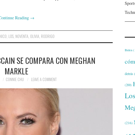
Sport
Techn
Continue Reading
→
NICO
,
LOS
,
NOVENTA
,
OLIVIA
,
RODRIGO
Biden
(
CAIN SE COMPARA CON MEGHAN
cóm
MARKLE
detrás
(
1
CONNIE CHU
LEAVE A COMMENT
(200)
Lo
Meg
(216)