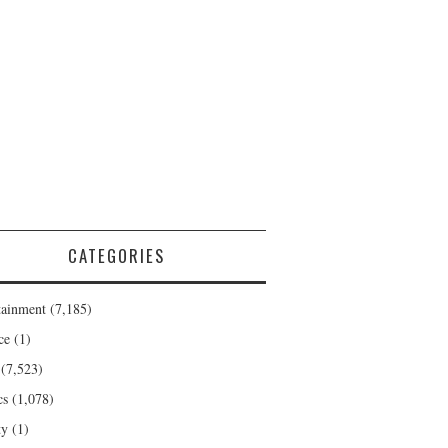
CATEGORIES
tainment
(7,185)
ce
(1)
(7,523)
cs
(1,078)
ty
(1)