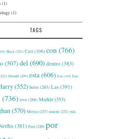
s
(1)
ology
(1)
TAGS
con
(766)
Cast
(306)
Black
(201)
194)
del
(690)
o
(507)
dentro
(383)
esta
(606)
221)
Donald
(209)
Este
(194)
Esto
Harry
(552)
Las
(391)
heres
(283)
s
(736)
Markle
(353)
love
(266)
han
(570)
Movies
(247)
muerte
(232)
más
por
Netflix
(381)
Para
(240)