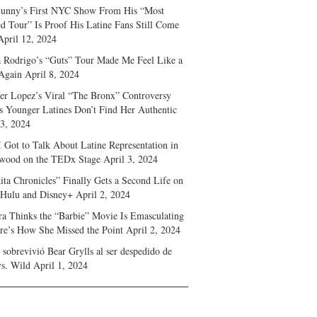
unny’s First NYC Show From His “Most
d Tour” Is Proof His Latine Fans Still Come
April 12, 2024
a Rodrigo’s “Guts” Tour Made Me Feel Like a
Again
April 8, 2024
fer Lopez’s Viral “The Bronx” Controversy
s Younger Latines Don’t Find Her Authentic
 3, 2024
 Got to Talk About Latine Representation in
wood on the TEDx Stage
April 3, 2024
ita Chronicles” Finally Gets a Second Life on
 Hulu and Disney+
April 2, 2024
ra Thinks the “Barbie” Movie Is Emasculating
e’s How She Missed the Point
April 2, 2024
sobrevivió Bear Grylls al ser despedido de
s. Wild
April 1, 2024