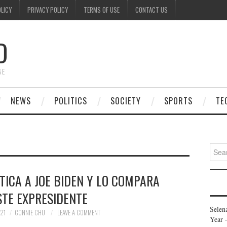
OLICY
PRIVACY POLICY
TERMS OF USE
CONTACT US
D
GE
NEWS
POLITICS
SOCIETY
SPORTS
TE
Searc
for:
ICA A JOE BIDEN Y LO COMPARA
STE EXPRESIDENTE
Selen
21
CONNIE CHU
LEAVE A COMMENT
Year 