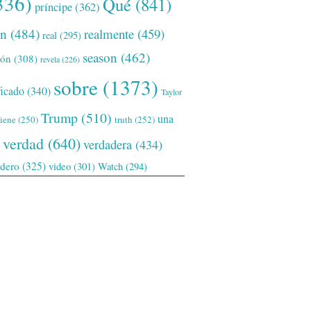
336)
Qué
(841)
príncipe
(362)
ón
(484)
realmente
(459)
real
(295)
season
(462)
ión
(308)
revela
(226)
sobre
(1373)
ficado
(340)
Taylor
Trump
(510)
una
tiene
(250)
truth
(252)
verdad
(640)
verdadera
(434)
adero
(325)
video
(301)
Watch
(294)