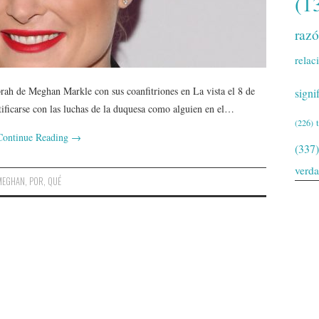
(1
raz
relac
rah de Meghan Markle con sus coanfitriones en La vista el 8 de
signi
ificarse con las luchas de la duquesa como alguien en el…
(226)
Continue Reading
→
(337)
verd
MEGHAN
,
POR
,
QUÉ