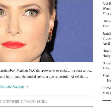
Bad B
Wante
First
Olivi
Teen 
Jenni
Prove
April
How I
Holly
“Gord
Tubi,
septiembre, Meghan McCain aprovechó su plataforma para criticar
Shaki
 con la promesa de unidad sobre la que se postuló. Al señalar…
— Her
Continue Reading
→
Cómo 
Man v
TE
,
EXPRESIDENTE
,
JOE
,
MCCAIN
,
MEGHAN