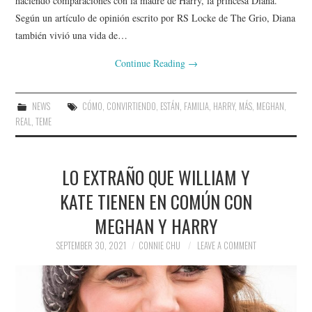
haciendo comparaciones con la madre de Harry, la princesa Diana.
Según un artículo de opinión escrito por RS Locke de The Grio, Diana
también vivió una vida de…
Continue Reading
→
NEWS
CÓMO
,
CONVIRTIENDO
,
ESTÁN
,
FAMILIA
,
HARRY
,
MÁS
,
MEGHAN
,
REAL
,
TEME
LO EXTRAÑO QUE WILLIAM Y
KATE TIENEN EN COMÚN CON
MEGHAN Y HARRY
SEPTEMBER 30, 2021
CONNIE CHU
LEAVE A COMMENT