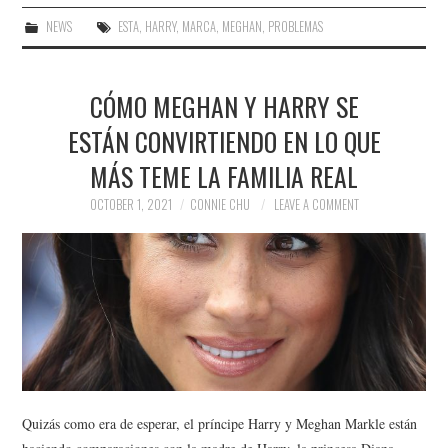
NEWS
ESTA
,
HARRY
,
MARCA
,
MEGHAN
,
PROBLEMAS
CÓMO MEGHAN Y HARRY SE
ESTÁN CONVIRTIENDO EN LO QUE
MÁS TEME LA FAMILIA REAL
OCTOBER 1, 2021
CONNIE CHU
LEAVE A COMMENT
Quizás como era de esperar, el príncipe Harry y Meghan Markle están