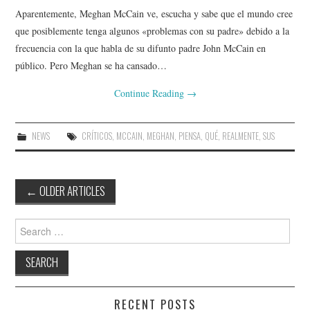
Aparentemente, Meghan McCain ve, escucha y sabe que el mundo cree
que posiblemente tenga algunos «problemas con su padre» debido a la
frecuencia con la que habla de su difunto padre John McCain en
público. Pero Meghan se ha cansado…
Continue Reading
→
NEWS
CRÍTICOS
,
MCCAIN
,
MEGHAN
,
PIENSA
,
QUÉ
,
REALMENTE
,
SUS
Post
←
OLDER ARTICLES
navigation
Search
for:
RECENT POSTS