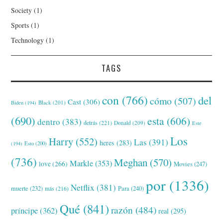
Society
(1)
Sports
(1)
Technology
(1)
TAGS
con
(766)
del
cómo
(507)
Cast
(306)
Black
(201)
Biden
(194)
(690)
esta
(606)
dentro
(383)
detrás
(221)
Donald
(209)
Este
Los
Harry
(552)
Las
(391)
heres
(283)
(194)
Esto
(200)
(736)
Meghan
(570)
Markle
(353)
love
(266)
Movies
(247)
por
(1336)
Netflix
(381)
muerte
(232)
Para
(240)
más
(216)
Qué
(841)
razón
(484)
príncipe
(362)
real
(295)