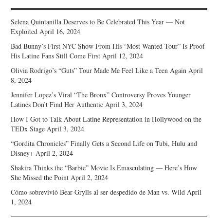
Selena Quintanilla Deserves to Be Celebrated This Year — Not
Exploited
April 16, 2024
Bad Bunny’s First NYC Show From His “Most Wanted Tour” Is Proof
His Latine Fans Still Come First
April 12, 2024
Olivia Rodrigo’s “Guts” Tour Made Me Feel Like a Teen Again
April
8, 2024
Jennifer Lopez’s Viral “The Bronx” Controversy Proves Younger
Latines Don’t Find Her Authentic
April 3, 2024
How I Got to Talk About Latine Representation in Hollywood on the
TEDx Stage
April 3, 2024
“Gordita Chronicles” Finally Gets a Second Life on Tubi, Hulu and
Disney+
April 2, 2024
Shakira Thinks the “Barbie” Movie Is Emasculating — Here’s How
She Missed the Point
April 2, 2024
Cómo sobrevivió Bear Grylls al ser despedido de Man vs. Wild
April
1, 2024