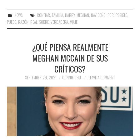
NEWS
CONFIAR
,
FAMILIA
,
HARRY
,
MEGHAN
,
NAVIDEÑO
,
POR
,
POSIBLE
,
PUEDE
,
RAZÓN
,
REAL
,
SOBRE
,
VERDADERA
,
VIAJE
¿QUÉ PIENSA REALMENTE
MEGHAN MCCAIN DE SUS
CRÍTICOS?
SEPTEMBER 29, 2021
CONNIE CHU
LEAVE A COMMENT