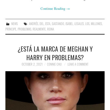
Continue Reading
→
NEWS
ANDRÉS
,
DEL
,
ESTA
,
GASTANDO
,
ISABEL
,
LEGALES
,
LOS
,
MILLONES
,
PRÍNCIPE
,
PROBLEMAS
,
REALMENTE
,
REINA
¿ESTÁ LA MARCA DE MEGHAN Y
HARRY EN PROBLEMAS?
OCTOBER 2, 2021
CONNIE CHU
LEAVE A COMMENT