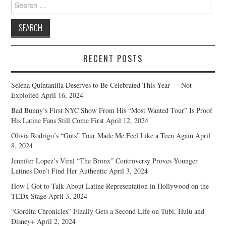
Search
for:
RECENT POSTS
Selena Quintanilla Deserves to Be Celebrated This Year — Not
Exploited
April 16, 2024
Bad Bunny’s First NYC Show From His “Most Wanted Tour” Is Proof
His Latine Fans Still Come First
April 12, 2024
Olivia Rodrigo’s “Guts” Tour Made Me Feel Like a Teen Again
April
8, 2024
Jennifer Lopez’s Viral “The Bronx” Controversy Proves Younger
Latines Don’t Find Her Authentic
April 3, 2024
How I Got to Talk About Latine Representation in Hollywood on the
TEDx Stage
April 3, 2024
“Gordita Chronicles” Finally Gets a Second Life on Tubi, Hulu and
Disney+
April 2, 2024