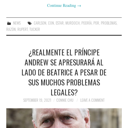
Continue Reading
→
NEWS
CARLSON
,
CON
,
ESTAR
,
MURDOCH
,
PODRÍA
,
POR
,
PROBLEMAS
,
RAZÓN
,
RUPERT
,
TUCKER
¿REALMENTE EL PRÍNCIPE
ANDREW SE APRESURARÁ AL
LADO DE BEATRICE A PESAR DE
SUS MUCHOS PROBLEMAS
LEGALES?
SEPTEMBER 19, 2021
CONNIE CHU
LEAVE A COMMENT