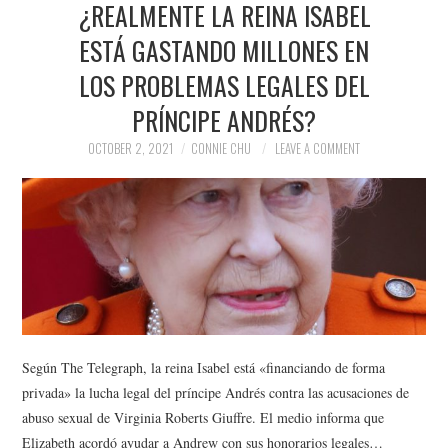
¿REALMENTE LA REINA ISABEL
NEWS
ESTÁ GASTANDO MILLONES EN
POLITICS
LOS PROBLEMAS LEGALES DEL
SOCIETY
PRÍNCIPE ANDRÉS?
OCTOBER 2, 2021
CONNIE CHU
LEAVE A COMMENT
SPORTS
TECHNOLOGY
Según The Telegraph, la reina Isabel está «financiando de forma
privada» la lucha legal del príncipe Andrés contra las acusaciones de
abuso sexual de Virginia Roberts Giuffre. El medio informa que
Elizabeth acordó ayudar a Andrew con sus honorarios legales…