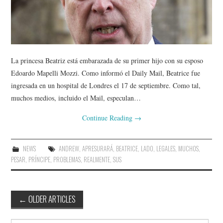
La princesa Beatriz está embarazada de su primer hijo con su esposo
Edoardo Mapelli Mozzi. Como informó el Daily Mail, Beatrice fue
ingresada en un hospital de Londres el 17 de septiembre. Como tal,
muchos medios, incluido el Mail, especulan…
Continue Reading
→
NEWS
ANDREW
,
APRESURARÁ
,
BEATRICE
,
LADO
,
LEGALES
,
MUCHOS
,
PESAR
,
PRÍNCIPE
,
PROBLEMAS
,
REALMENTE
,
SUS
Post
←
OLDER ARTICLES
navigation