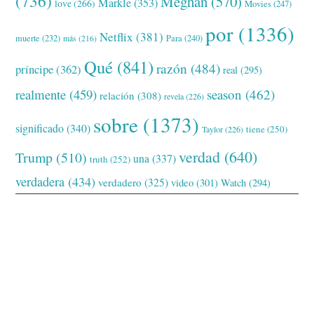
(736)
Meghan
(570)
Markle
(353)
love
(266)
Movies
(247)
por
(1336)
Netflix
(381)
muerte
(232)
Para
(240)
más
(216)
Qué
(841)
razón
(484)
príncipe
(362)
real
(295)
realmente
(459)
season
(462)
relación
(308)
revela
(226)
sobre
(1373)
significado
(340)
tiene
(250)
Taylor
(226)
verdad
(640)
Trump
(510)
una
(337)
truth
(252)
verdadera
(434)
verdadero
(325)
video
(301)
Watch
(294)