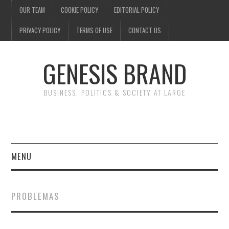
OUR TEAM
COOKIE POLICY
EDITORIAL POLICY
PRIVACY POLICY
TERMS OF USE
CONTACT US
GENESIS BRAND
BUSINESS, POLITICS & SOCIETY AT LARGE
MENU
ENTERTAINMENT
PROBLEMAS
FINANCE