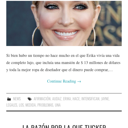
Si bien hubo un tiempo no hace mucho en el que Erika vivía una vida
de completo lujo, que incluía una mansión de $ 13 millones de dólares
y toda la mejor ropa de diseñador que el dinero puede comprar,…
Continue Reading
→
NEWS
AFIRMACIÓN
,
AUDAZ
,
ERIKA
,
HACE
,
INTENSIFICAN
,
JAYNE
,
LEGALES
,
LOS
,
MEDIDA
,
PROBLEMAS
,
UNA
LA RAZÓN POR LA QUE TUCKER