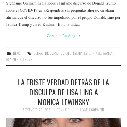
Stephanie Grisham habla sobre el infame discurso de Donald Trump
sobre el COVID-19 en «Responderé sus preguntas ahora». Grisham
afirma que el discurso no fue impulsado por el propio Donald, sino por
Ivanka Trump y Jared Kushner. En una vista…
Continue Reading
→
NEWS
DETRÁS
,
DISCURSO
,
DONALD
,
ESTABA
,
ESTE
,
INFAME
,
IVANKA
,
REALMENTE
,
TRUMP
LA TRISTE VERDAD DETRÁS DE LA
DISCULPA DE LISA LING A
MONICA LEWINSKY
SEPTEMBER 28, 2021
CONNIE CHU
LEAVE A COMMENT