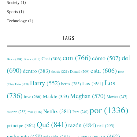
Society
(1)
Sports
(1)
Technology
(1)
TAGS
con
(766)
del
cómo
(507)
Cast
(306)
Black
(201)
Biden
(194)
(690)
esta
(606)
dentro
(383)
detrás
(221)
Donald
(209)
Este
Los
Harry
(552)
Las
(391)
heres
(283)
(194)
Esto
(200)
(736)
Meghan
(570)
Markle
(353)
love
(266)
Movies
(247)
por
(1336)
Netflix
(381)
muerte
(232)
Para
(240)
más
(216)
Qué
(841)
razón
(484)
príncipe
(362)
real
(295)
realmente
(459)
season
(462)
relación
(308)
revela
(226)