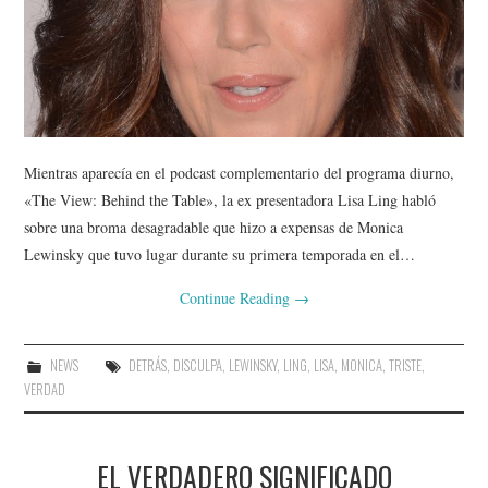
Mientras aparecía en el podcast complementario del programa diurno,
«The View: Behind the Table», la ex presentadora Lisa Ling habló
sobre una broma desagradable que hizo a expensas de Monica
Lewinsky que tuvo lugar durante su primera temporada en el…
Continue Reading
→
NEWS
DETRÁS
,
DISCULPA
,
LEWINSKY
,
LING
,
LISA
,
MONICA
,
TRISTE
,
VERDAD
EL VERDADERO SIGNIFICADO