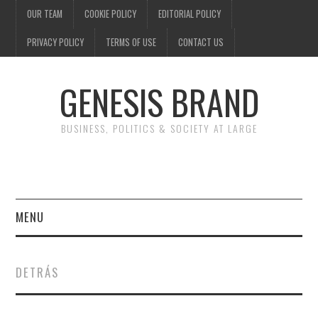
OUR TEAM
COOKIE POLICY
EDITORIAL POLICY
PRIVACY POLICY
TERMS OF USE
CONTACT US
GENESIS BRAND
BUSINESS, POLITICS & SOCIETY AT LARGE
MENU
ENTERTAINMENT
DETRÁS
FINANCE