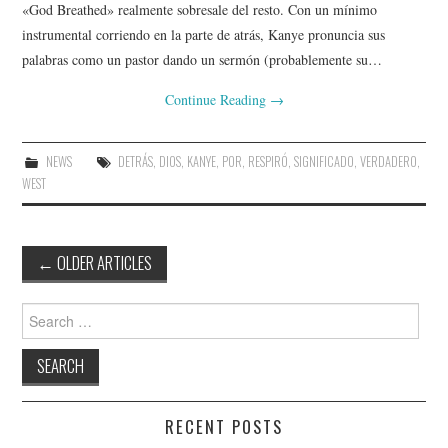
«God Breathed» realmente sobresale del resto. Con un mínimo
instrumental corriendo en la parte de atrás, Kanye pronuncia sus
palabras como un pastor dando un sermón (probablemente su…
Continue Reading
→
NEWS
DETRÁS
,
DIOS
,
KANYE
,
POR
,
RESPIRÓ
,
SIGNIFICADO
,
VERDADERO
,
WEST
Post
←
OLDER ARTICLES
navigation
Search
for:
RECENT POSTS