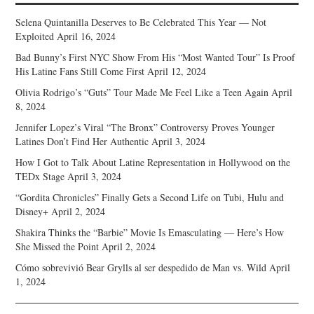
Selena Quintanilla Deserves to Be Celebrated This Year — Not
Exploited
April 16, 2024
Bad Bunny’s First NYC Show From His “Most Wanted Tour” Is Proof
His Latine Fans Still Come First
April 12, 2024
Olivia Rodrigo’s “Guts” Tour Made Me Feel Like a Teen Again
April
8, 2024
Jennifer Lopez’s Viral “The Bronx” Controversy Proves Younger
Latines Don’t Find Her Authentic
April 3, 2024
How I Got to Talk About Latine Representation in Hollywood on the
TEDx Stage
April 3, 2024
“Gordita Chronicles” Finally Gets a Second Life on Tubi, Hulu and
Disney+
April 2, 2024
Shakira Thinks the “Barbie” Movie Is Emasculating — Here’s How
She Missed the Point
April 2, 2024
Cómo sobrevivió Bear Grylls al ser despedido de Man vs. Wild
April
1, 2024