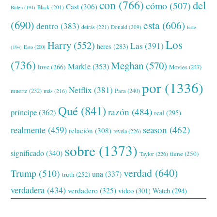
con
(766)
del
cómo
(507)
Cast
(306)
Black
(201)
Biden
(194)
(690)
esta
(606)
dentro
(383)
detrás
(221)
Donald
(209)
Este
Los
Harry
(552)
Las
(391)
heres
(283)
(194)
Esto
(200)
(736)
Meghan
(570)
Markle
(353)
love
(266)
Movies
(247)
por
(1336)
Netflix
(381)
muerte
(232)
Para
(240)
más
(216)
Qué
(841)
razón
(484)
príncipe
(362)
real
(295)
realmente
(459)
season
(462)
relación
(308)
revela
(226)
sobre
(1373)
significado
(340)
tiene
(250)
Taylor
(226)
verdad
(640)
Trump
(510)
una
(337)
truth
(252)
verdadera
(434)
verdadero
(325)
video
(301)
Watch
(294)