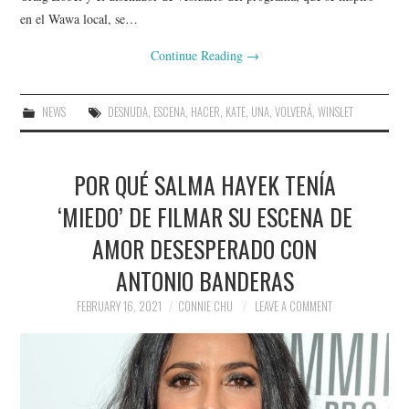
en el Wawa local, se…
Continue Reading
→
NEWS
DESNUDA
,
ESCENA
,
HACER
,
KATE
,
UNA
,
VOLVERÁ
,
WINSLET
POR QUÉ SALMA HAYEK TENÍA
‘MIEDO’ DE FILMAR SU ESCENA DE
AMOR DESESPERADO CON
ANTONIO BANDERAS
FEBRUARY 16, 2021
CONNIE CHU
LEAVE A COMMENT