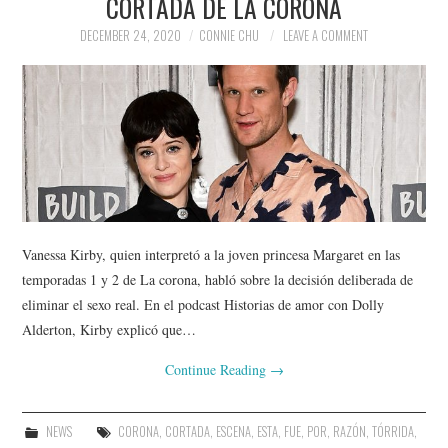
CORTADA DE LA CORONA
DECEMBER 24, 2020
CONNIE CHU
LEAVE A COMMENT
Vanessa Kirby, quien interpretó a la joven princesa Margaret en las
temporadas 1 y 2 de La corona, habló sobre la decisión deliberada de
eliminar el sexo real. En el podcast Historias de amor con Dolly
Alderton, Kirby explicó que…
Continue Reading
→
NEWS
CORONA
,
CORTADA
,
ESCENA
,
ESTA
,
FUE
,
POR
,
RAZÓN
,
TÓRRIDA
,