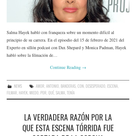
Salma Hayek habló con franqueza sobre un momento difícil al
principio de su carrera. En el episodio del 15 de febrero de 2021 del
Experto en sillón podcast con Dax Shepard y Monica Padman, Hayek
habló sobre la filmación de…
Continue Reading
→
NEWS
AMOR
,
ANTONIO
,
BANDERAS
,
CON
,
DESESPERADO
,
ESCENA
,
FILMAR
,
HAYEK
,
MIEDO
,
POR
,
QUÉ
,
SALMA
,
TENÍA
LA VERDADERA RAZÓN POR LA
QUE ESTA ESCENA TÓRRIDA FUE