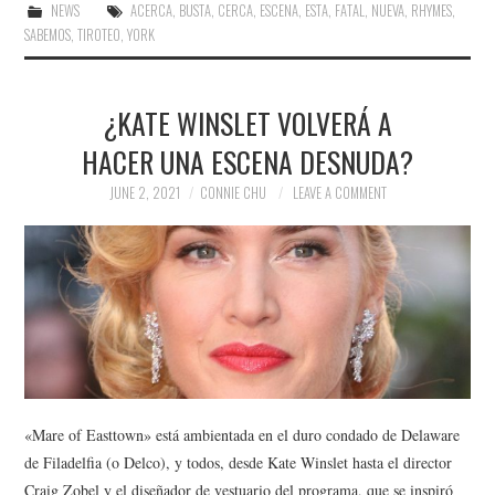
NEWS
ACERCA
,
BUSTA
,
CERCA
,
ESCENA
,
ESTA
,
FATAL
,
NUEVA
,
RHYMES
,
SABEMOS
,
TIROTEO
,
YORK
¿KATE WINSLET VOLVERÁ A
HACER UNA ESCENA DESNUDA?
JUNE 2, 2021
CONNIE CHU
LEAVE A COMMENT
«Mare of Easttown» está ambientada en el duro condado de Delaware
de Filadelfia (o Delco), y todos, desde Kate Winslet hasta el director
Craig Zobel y el diseñador de vestuario del programa, que se inspiró