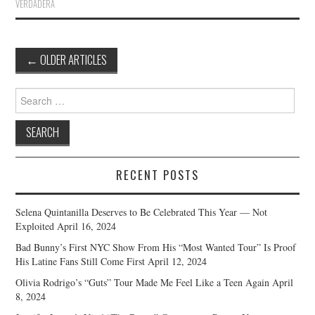
VERDADERA
Post
←
OLDER ARTICLES
navigation
Search
for:
RECENT POSTS
Selena Quintanilla Deserves to Be Celebrated This Year — Not
Exploited
April 16, 2024
Bad Bunny’s First NYC Show From His “Most Wanted Tour” Is Proof
His Latine Fans Still Come First
April 12, 2024
Olivia Rodrigo’s “Guts” Tour Made Me Feel Like a Teen Again
April
8, 2024