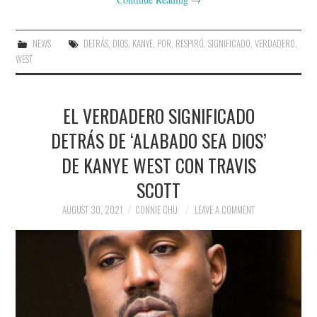
NEWS
DETRÁS
,
DIOS
,
KANYE
,
POR
,
RESPIRÓ
,
SIGNIFICADO
,
VERDADERO
,
WEST
EL VERDADERO SIGNIFICADO
DETRÁS DE ‘ALABADO SEA DIOS’
DE KANYE WEST CON TRAVIS
SCOTT
AUGUST 30, 2021
CONNIE CHU
LEAVE A COMMENT