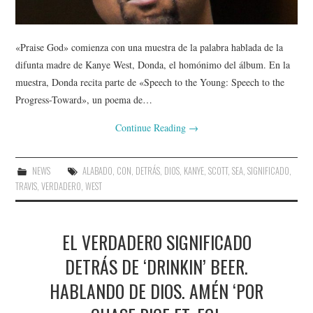
«Praise God» comienza con una muestra de la palabra hablada de la
difunta madre de Kanye West, Donda, el homónimo del álbum. En la
muestra, Donda recita parte de «Speech to the Young: Speech to the
Progress-Toward», un poema de…
Continue Reading
→
NEWS
ALABADO
,
CON
,
DETRÁS
,
DIOS
,
KANYE
,
SCOTT
,
SEA
,
SIGNIFICADO
,
TRAVIS
,
VERDADERO
,
WEST
EL VERDADERO SIGNIFICADO
DETRÁS DE ‘DRINKIN’ BEER.
HABLANDO DE DIOS. AMÉN ‘POR