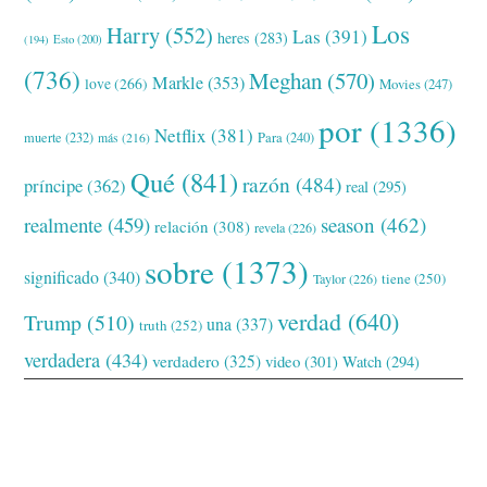
Los
Harry
(552)
Las
(391)
heres
(283)
(194)
Esto
(200)
(736)
Meghan
(570)
Markle
(353)
love
(266)
Movies
(247)
por
(1336)
Netflix
(381)
muerte
(232)
Para
(240)
más
(216)
Qué
(841)
razón
(484)
príncipe
(362)
real
(295)
realmente
(459)
season
(462)
relación
(308)
revela
(226)
sobre
(1373)
significado
(340)
tiene
(250)
Taylor
(226)
verdad
(640)
Trump
(510)
una
(337)
truth
(252)
verdadera
(434)
verdadero
(325)
video
(301)
Watch
(294)