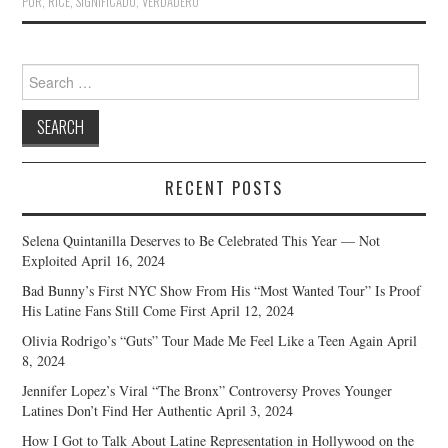
POR
,
RICE
,
SIGNIFICADO
,
VERDADERO
Search
for:
RECENT POSTS
Selena Quintanilla Deserves to Be Celebrated This Year — Not
Exploited
April 16, 2024
Bad Bunny’s First NYC Show From His “Most Wanted Tour” Is Proof
His Latine Fans Still Come First
April 12, 2024
Olivia Rodrigo’s “Guts” Tour Made Me Feel Like a Teen Again
April
8, 2024
Jennifer Lopez’s Viral “The Bronx” Controversy Proves Younger
Latines Don’t Find Her Authentic
April 3, 2024
How I Got to Talk About Latine Representation in Hollywood on the