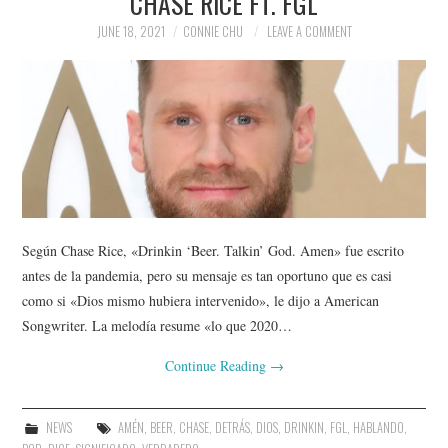
CHASE RICE FT. FGL
JUNE 18, 2021
CONNIE CHU
LEAVE A COMMENT
Según Chase Rice, «Drinkin ‘Beer. Talkin’ God. Amen» fue escrito
antes de la pandemia, pero su mensaje es tan oportuno que es casi
como si «Dios mismo hubiera intervenido», le dijo a American
Songwriter. La melodía resume «lo que 2020…
Continue Reading
→
NEWS
AMÉN
,
BEER
,
CHASE
,
DETRÁS
,
DIOS
,
DRINKIN
,
FGL
,
HABLANDO
,