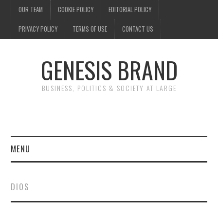
OUR TEAM
COOKIE POLICY
EDITORIAL POLICY
PRIVACY POLICY
TERMS OF USE
CONTACT US
GENESIS BRAND
BUSINESS, POLITICS & SOCIETY AT LARGE
MENU
ENTERTAINMENT
DIOS
FINANCE