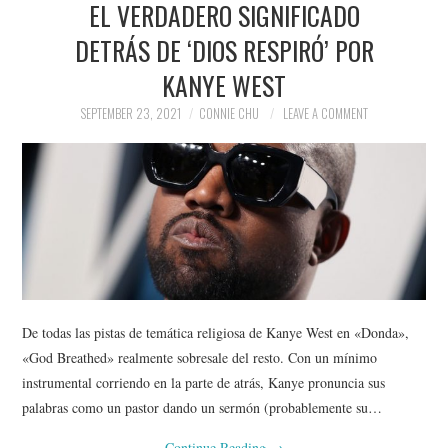
EL VERDADERO SIGNIFICADO
NEWS
DETRÁS DE ‘DIOS RESPIRÓ’ POR
POLITICS
KANYE WEST
SOCIETY
SEPTEMBER 23, 2021
CONNIE CHU
LEAVE A COMMENT
SPORTS
TECHNOLOGY
De todas las pistas de temática religiosa de Kanye West en «Donda»,
«God Breathed» realmente sobresale del resto. Con un mínimo
instrumental corriendo en la parte de atrás, Kanye pronuncia sus
palabras como un pastor dando un sermón (probablemente su…
Continue Reading
→