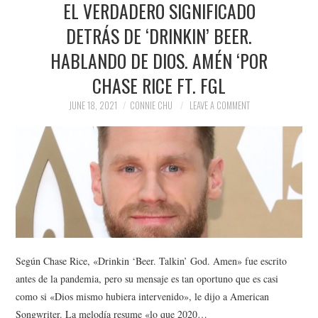
EL VERDADERO SIGNIFICADO
NEWS
DETRÁS DE ‘DRINKIN’ BEER.
POLITICS
HABLANDO DE DIOS. AMÉN ‘POR
SOCIETY
CHASE RICE FT. FGL
JUNE 18, 2021
CONNIE CHU
LEAVE A COMMENT
SPORTS
TECHNOLOGY
Según Chase Rice, «Drinkin ‘Beer. Talkin’ God. Amen» fue escrito
antes de la pandemia, pero su mensaje es tan oportuno que es casi
como si «Dios mismo hubiera intervenido», le dijo a American
Songwriter. La melodía resume «lo que 2020…