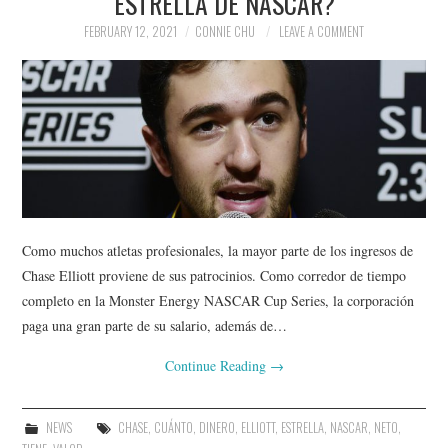
ESTRELLA DE NASCAR?
FEBRUARY 12, 2021
CONNIE CHU
LEAVE A COMMENT
Como muchos atletas profesionales, la mayor parte de los ingresos de
Chase Elliott proviene de sus patrocinios. Como corredor de tiempo
completo en la Monster Energy NASCAR Cup Series, la corporación
paga una gran parte de su salario, además de…
Continue Reading
→
NEWS
CHASE
,
CUÁNTO
,
DINERO
,
ELLIOTT
,
ESTRELLA
,
NASCAR
,
NETO
,