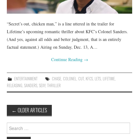
“Secret’s out, chicken man,” is a line uttered in the trailer for
Lifetime’s upcoming romantic thriller about KFC’s Colonel Sanders.
(And yes, against all odds and better judgment, that is an entirely
factual statement.) Airing on Sunday, Dec. 13, A…
Continue Reading
→
ENTERTAINMENT
CHASE
,
COLONEL
,
CUT
,
KFCS
,
LETS
,
LIFETIME
,
RELEASING
,
SANDERS
,
SEXY
,
THRILLER
Post
←
OLDER ARTICLES
navigation
Search
for: