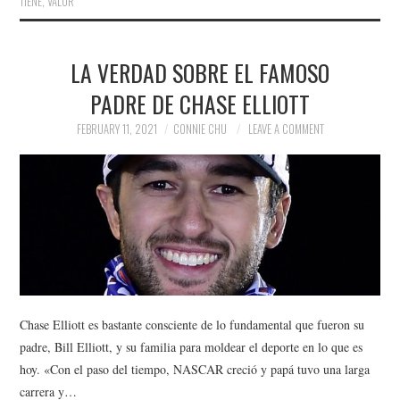
TIENE
,
VALOR
LA VERDAD SOBRE EL FAMOSO
PADRE DE CHASE ELLIOTT
FEBRUARY 11, 2021
CONNIE CHU
LEAVE A COMMENT
Chase Elliott es bastante consciente de lo fundamental que fueron su
padre, Bill Elliott, y su familia para moldear el deporte en lo que es
hoy. «Con el paso del tiempo, NASCAR creció y papá tuvo una larga
carrera y…