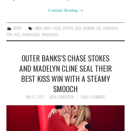
Continue Reading
→
NEWS
AMÉN
,
BEER
,
CHASE
,
DETRÁS
,
DIOS
,
DRINKIN
,
FGL
,
HABLANDO
,
POR
,
RICE
,
SIGNIFICADO
,
VERDADERO
OUTER BANKS’S CHASE STOKES
AND MADELYN CLINE SEAL THEIR
BEST KISS WIN WITH A STEAMY
SMOOCH
MAY 17, 2021
LYDIA LIVINGSTON
LEAVE A COMMENT