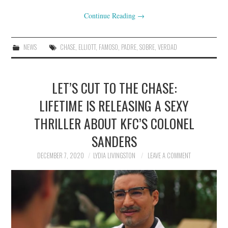
Continue Reading
→
NEWS
CHASE
,
ELLIOTT
,
FAMOSO
,
PADRE
,
SOBRE
,
VERDAD
LET’S CUT TO THE CHASE:
LIFETIME IS RELEASING A SEXY
THRILLER ABOUT KFC’S COLONEL
SANDERS
DECEMBER 7, 2020
LYDIA LIVINGSTON
LEAVE A COMMENT