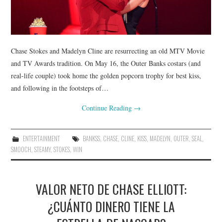
Chase Stokes and Madelyn Cline are resurrecting an old MTV Movie
and TV Awards tradition. On May 16, the Outer Banks costars (and
real-life couple) took home the golden popcorn trophy for best kiss,
and following in the footsteps of…
Continue Reading
→
ENTERTAINMENT
BANKSS
,
CHASE
,
CLINE
,
KISS
,
MADELYN
,
OUTER
,
SEAL
,
SMOOCH
,
STEAMY
,
STOKES
,
WIN
VALOR NETO DE CHASE ELLIOTT:
¿CUÁNTO DINERO TIENE LA