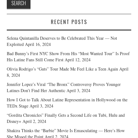
RECENT POSTS
Selena Quintanilla Deserves to Be Celebrated This Year — Not
Exploited
April 16, 2024
Bad Bunny’s First NYC Show From His “Most Wanted Tour” Is Proof
His Latine Fans Still Come First
April 12, 2024
Olivia Rodrigo’s “Guts” Tour Made Me Feel Like a Teen Again
April
8, 2024
Jennifer Lopez’s Viral “The Bronx” Controversy Proves Younger
Latines Don’t Find Her Authentic
April 3, 2024
How I Got to Talk About Latine Representation in Hollywood on the
TEDx Stage
April 3, 2024
“Gordita Chronicles” Finally Gets a Second Life on Tubi, Hulu and
Disney+
April 2, 2024
Shakira Thinks the “Barbie” Movie Is Emasculating — Here’s How
She Missed the Point
April 2, 2024