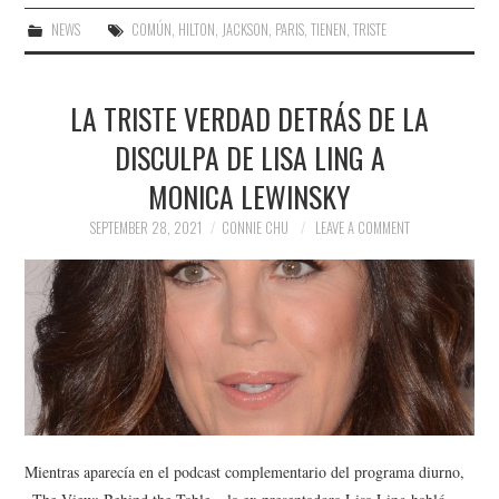
NEWS
COMÚN
,
HILTON
,
JACKSON
,
PARIS
,
TIENEN
,
TRISTE
LA TRISTE VERDAD DETRÁS DE LA
DISCULPA DE LISA LING A
MONICA LEWINSKY
SEPTEMBER 28, 2021
CONNIE CHU
LEAVE A COMMENT
Mientras aparecía en el podcast complementario del programa diurno,