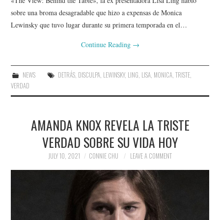
«The View: Behind the Table», la ex presentadora Lisa Ling habló
sobre una broma desagradable que hizo a expensas de Monica
Lewinsky que tuvo lugar durante su primera temporada en el…
Continue Reading
→
NEWS
DETRÁS
,
DISCULPA
,
LEWINSKY
,
LING
,
LISA
,
MONICA
,
TRISTE
,
VERDAD
AMANDA KNOX REVELA LA TRISTE
VERDAD SOBRE SU VIDA HOY
JULY 10, 2021
CONNIE CHU
LEAVE A COMMENT