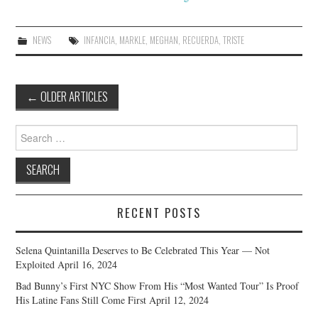
NEWS
INFANCIA
,
MARKLE
,
MEGHAN
,
RECUERDA
,
TRISTE
Post
←
OLDER ARTICLES
navigation
Search
for:
RECENT POSTS
Selena Quintanilla Deserves to Be Celebrated This Year — Not
Exploited
April 16, 2024
Bad Bunny’s First NYC Show From His “Most Wanted Tour” Is Proof
His Latine Fans Still Come First
April 12, 2024