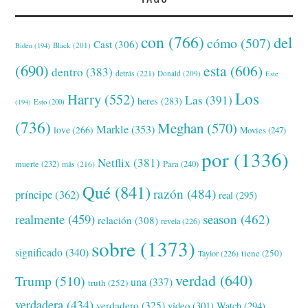
con
(766)
del
cómo
(507)
Cast
(306)
Black
(201)
Biden
(194)
(690)
esta
(606)
dentro
(383)
detrás
(221)
Donald
(209)
Este
Los
Harry
(552)
Las
(391)
heres
(283)
(194)
Esto
(200)
(736)
Meghan
(570)
Markle
(353)
love
(266)
Movies
(247)
por
(1336)
Netflix
(381)
muerte
(232)
Para
(240)
más
(216)
Qué
(841)
razón
(484)
príncipe
(362)
real
(295)
realmente
(459)
season
(462)
relación
(308)
revela
(226)
sobre
(1373)
significado
(340)
tiene
(250)
Taylor
(226)
verdad
(640)
Trump
(510)
una
(337)
truth
(252)
verdadera
(434)
verdadero
(325)
video
(301)
Watch
(294)