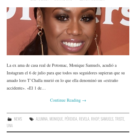
La ex ama de casa real de Potomac, Monique Samuels, acudió a
Instagram el 6 de julio para que todos sus seguidores supieran que su
amado loro T’Challa murió en lo que ella denominó un «extraño
accidente». «El 1 de…
Continue Reading
→
NEWS
ALUMNA
,
MONIQUE
,
PÉRDIDA
,
REVELA
,
RHOP
,
SAMUELS
,
TRISTE
,
UNA