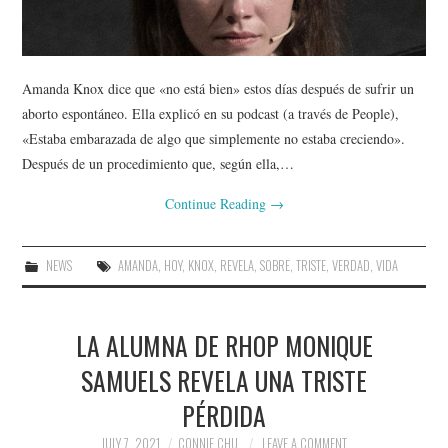
Amanda Knox dice que «no está bien» estos días después de sufrir un
aborto espontáneo. Ella explicó en su podcast (a través de People),
«Estaba embarazada de algo que simplemente no estaba creciendo».
Después de un procedimiento que, según ella,…
Continue Reading
→
NEWS
AMANDA
,
HOY
,
KNOX
,
REVELA
,
SOBRE
,
TRISTE
,
VERDAD
,
VIDA
LA ALUMNA DE RHOP MONIQUE
SAMUELS REVELA UNA TRISTE
PÉRDIDA
JULY 7, 2021
CONNIE CHU
LEAVE A COMMENT