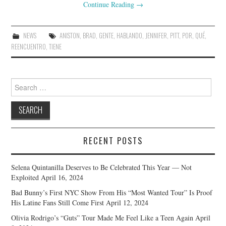
Continue Reading
→
NEWS
ANISTON
,
BRAD
,
GENTE
,
HABLANDO
,
JENNIFER
,
PITT
,
POR
,
QUÉ
,
REENCUENTRO
,
TIENE
Search
for:
RECENT POSTS
Selena Quintanilla Deserves to Be Celebrated This Year — Not
Exploited
April 16, 2024
Bad Bunny’s First NYC Show From His “Most Wanted Tour” Is Proof
His Latine Fans Still Come First
April 12, 2024
Olivia Rodrigo’s “Guts” Tour Made Me Feel Like a Teen Again
April