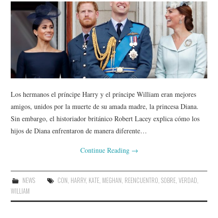
Los hermanos el príncipe Harry y el príncipe William eran mejores
amigos, unidos por la muerte de su amada madre, la princesa Diana.
Sin embargo, el historiador británico Robert Lacey explica cómo los
hijos de Diana enfrentaron de manera diferente…
Continue Reading
→
NEWS
CON
,
HARRY
,
KATE
,
MEGHAN
,
REENCUENTRO
,
SOBRE
,
VERDAD
,
WILLIAM