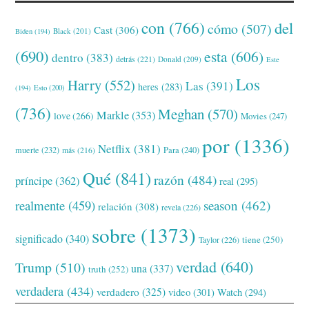
con
(766)
del
cómo
(507)
Cast
(306)
Black
(201)
Biden
(194)
(690)
esta
(606)
dentro
(383)
detrás
(221)
Donald
(209)
Este
Los
Harry
(552)
Las
(391)
heres
(283)
(194)
Esto
(200)
(736)
Meghan
(570)
Markle
(353)
love
(266)
Movies
(247)
por
(1336)
Netflix
(381)
muerte
(232)
Para
(240)
más
(216)
Qué
(841)
razón
(484)
príncipe
(362)
real
(295)
realmente
(459)
season
(462)
relación
(308)
revela
(226)
sobre
(1373)
significado
(340)
tiene
(250)
Taylor
(226)
verdad
(640)
Trump
(510)
una
(337)
truth
(252)
verdadera
(434)
verdadero
(325)
video
(301)
Watch
(294)