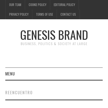
OUR TEAM
COOKIE POLICY
EDITORIAL POLICY
PRIVACY POLICY
TERMS OF USE
CONTACT US
GENESIS BRAND
BUSINESS, POLITICS & SOCIETY AT LARGE
MENU
ENTERTAINMENT
REENCUENTRO
FINANCE