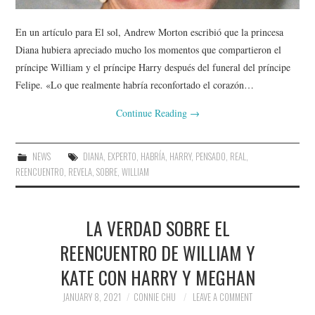
En un artículo para El sol, Andrew Morton escribió que la princesa
Diana hubiera apreciado mucho los momentos que compartieron el
príncipe William y el príncipe Harry después del funeral del príncipe
Felipe. «Lo que realmente habría reconfortado el corazón…
Continue Reading
→
NEWS
DIANA
,
EXPERTO
,
HABRÍA
,
HARRY
,
PENSADO
,
REAL
,
REENCUENTRO
,
REVELA
,
SOBRE
,
WILLIAM
LA VERDAD SOBRE EL
REENCUENTRO DE WILLIAM Y
KATE CON HARRY Y MEGHAN
JANUARY 8, 2021
CONNIE CHU
LEAVE A COMMENT