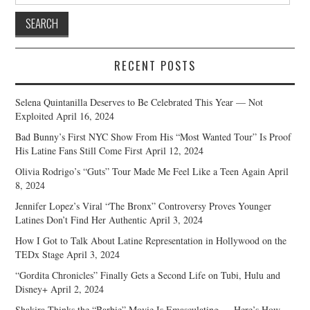
RECENT POSTS
Selena Quintanilla Deserves to Be Celebrated This Year — Not
Exploited
April 16, 2024
Bad Bunny’s First NYC Show From His “Most Wanted Tour” Is Proof
His Latine Fans Still Come First
April 12, 2024
Olivia Rodrigo’s “Guts” Tour Made Me Feel Like a Teen Again
April
8, 2024
Jennifer Lopez’s Viral “The Bronx” Controversy Proves Younger
Latines Don’t Find Her Authentic
April 3, 2024
How I Got to Talk About Latine Representation in Hollywood on the
TEDx Stage
April 3, 2024
“Gordita Chronicles” Finally Gets a Second Life on Tubi, Hulu and
Disney+
April 2, 2024
Shakira Thinks the “Barbie” Movie Is Emasculating — Here’s How