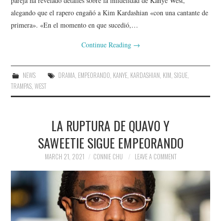
pareja ha revelado detalles sobre la infidelidad de Kanye West,
alegando que el rapero engañó a Kim Kardashian «con una cantante de
primera». «En el momento en que sucedió,…
Continue Reading
→
NEWS
DRAMA
,
EMPEORANDO
,
KANYE
,
KARDASHIAN
,
KIM
,
SIGUE
,
TRAMPAS
,
WEST
LA RUPTURA DE QUAVO Y
SAWEETIE SIGUE EMPEORANDO
MARCH 21, 2021
CONNIE CHU
LEAVE A COMMENT