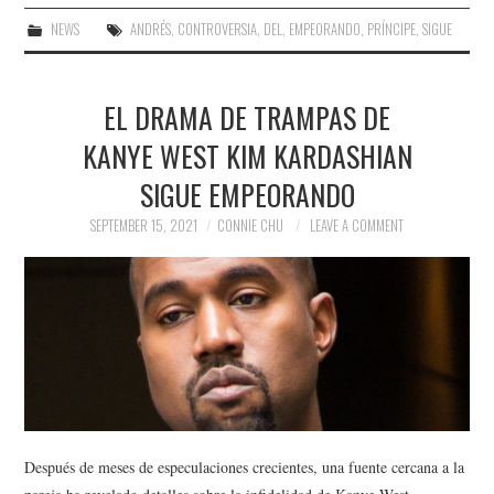
NEWS
ANDRÉS
,
CONTROVERSIA
,
DEL
,
EMPEORANDO
,
PRÍNCIPE
,
SIGUE
EL DRAMA DE TRAMPAS DE
KANYE WEST KIM KARDASHIAN
SIGUE EMPEORANDO
SEPTEMBER 15, 2021
CONNIE CHU
LEAVE A COMMENT
Después de meses de especulaciones crecientes, una fuente cercana a la