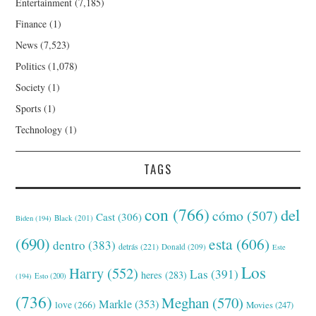
Entertainment
(7,185)
Finance
(1)
News
(7,523)
Politics
(1,078)
Society
(1)
Sports
(1)
Technology
(1)
TAGS
con
(766)
del
cómo
(507)
Cast
(306)
Black
(201)
Biden
(194)
(690)
esta
(606)
dentro
(383)
detrás
(221)
Donald
(209)
Este
Los
Harry
(552)
Las
(391)
heres
(283)
(194)
Esto
(200)
(736)
Meghan
(570)
Markle
(353)
love
(266)
Movies
(247)