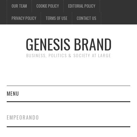
OUR TEAM
COOKIE POLICY
EDITORIAL POLICY
PRIVACY POLICY
TERMS OF USE
CONTACT US
GENESIS BRAND
BUSINESS, POLITICS & SOCIETY AT LARGE
MENU
ENTERTAINMENT
EMPEORANDO
FINANCE