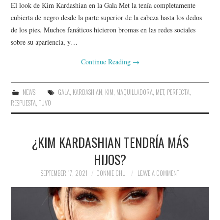
El look de Kim Kardashian en la Gala Met la tenía completamente
cubierta de negro desde la parte superior de la cabeza hasta los dedos
de los pies. Muchos fanáticos hicieron bromas en las redes sociales
sobre su apariencia, y…
Continue Reading
→
NEWS
GALA
,
KARDASHIAN
,
KIM
,
MAQUILLADORA
,
MET
,
PERFECTA
,
RESPUESTA
,
TUVO
¿KIM KARDASHIAN TENDRÍA MÁS
HIJOS?
SEPTEMBER 17, 2021
CONNIE CHU
LEAVE A COMMENT