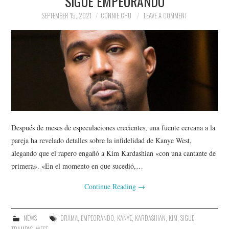
SIGUE EMPEORANDO
SEPTEMBER 15, 2021
CONNIE CHU
LEAVE A COMMENT
Después de meses de especulaciones crecientes, una fuente cercana a la
pareja ha revelado detalles sobre la infidelidad de Kanye West,
alegando que el rapero engañó a Kim Kardashian «con una cantante de
primera». «En el momento en que sucedió,…
Continue Reading
→
NEWS
DRAMA
,
EMPEORANDO
,
KANYE
,
KARDASHIAN
,
KIM
,
SIGUE
,