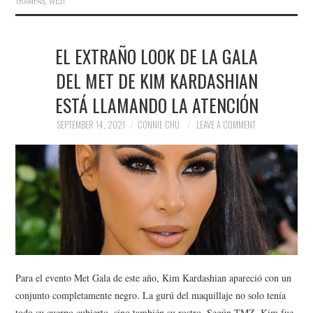
TRAMPAS
,
WEST
EL EXTRAÑO LOOK DE LA GALA
DEL MET DE KIM KARDASHIAN
ESTÁ LLAMANDO LA ATENCIÓN
SEPTEMBER 14, 2021
CONNIE CHU
LEAVE A COMMENT
Para el evento Met Gala de este año, Kim Kardashian apareció con un
conjunto completamente negro. La gurú del maquillaje no solo tenía
todo su cuerpo cubierto, sino también su rostro. Según TMZ, Kim fue