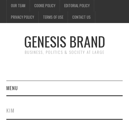
OUR TEAM
COOKIE POLICY
EDITORIAL POLICY
PRIVACY POLICY
TERMS OF USE
CONTACT US
GENESIS BRAND
BUSINESS, POLITICS & SOCIETY AT LARGE
MENU
ENTERTAINMENT
KIM
FINANCE