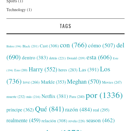
Sports
(1)
Technology
(1)
TAGS
con
(766)
del
cómo
(507)
Cast
(306)
Black
(201)
Biden
(194)
(690)
esta
(606)
dentro
(383)
detrás
(221)
Donald
(209)
Este
Los
Harry
(552)
Las
(391)
heres
(283)
(194)
Esto
(200)
(736)
Meghan
(570)
Markle
(353)
love
(266)
Movies
(247)
por
(1336)
Netflix
(381)
muerte
(232)
Para
(240)
más
(216)
Qué
(841)
razón
(484)
príncipe
(362)
real
(295)
realmente
(459)
season
(462)
relación
(308)
revela
(226)