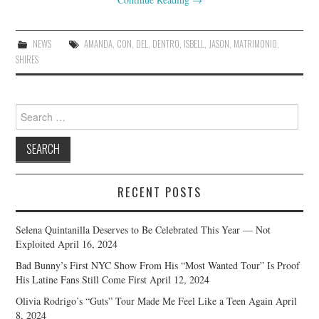
NEWS
AMANDA
,
CON
,
DEL
,
DENTRO
,
ISBELL
,
JASON
,
MATRIMONIO
,
SHIRES
Search
for:
RECENT POSTS
Selena Quintanilla Deserves to Be Celebrated This Year — Not
Exploited
April 16, 2024
Bad Bunny’s First NYC Show From His “Most Wanted Tour” Is Proof
His Latine Fans Still Come First
April 12, 2024
Olivia Rodrigo’s “Guts” Tour Made Me Feel Like a Teen Again
April
8, 2024