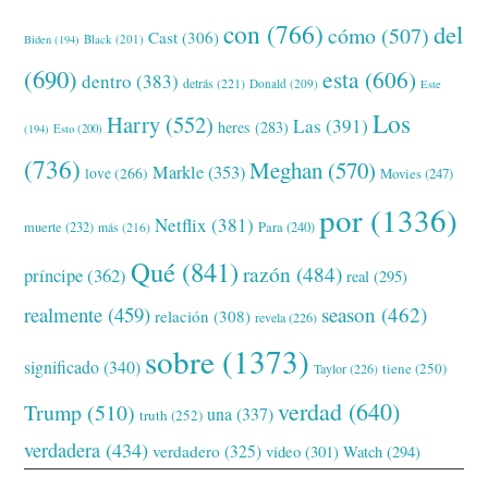
con
(766)
del
cómo
(507)
Cast
(306)
Black
(201)
Biden
(194)
(690)
esta
(606)
dentro
(383)
detrás
(221)
Donald
(209)
Este
Los
Harry
(552)
Las
(391)
heres
(283)
(194)
Esto
(200)
(736)
Meghan
(570)
Markle
(353)
love
(266)
Movies
(247)
por
(1336)
Netflix
(381)
muerte
(232)
Para
(240)
más
(216)
Qué
(841)
razón
(484)
príncipe
(362)
real
(295)
realmente
(459)
season
(462)
relación
(308)
revela
(226)
sobre
(1373)
significado
(340)
tiene
(250)
Taylor
(226)
verdad
(640)
Trump
(510)
una
(337)
truth
(252)
verdadera
(434)
verdadero
(325)
video
(301)
Watch
(294)