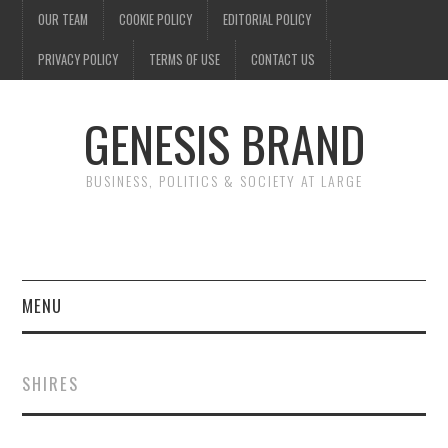
OUR TEAM
COOKIE POLICY
EDITORIAL POLICY
PRIVACY POLICY
TERMS OF USE
CONTACT US
GENESIS BRAND
BUSINESS, POLITICS & SOCIETY AT LARGE
MENU
ENTERTAINMENT
SHIRES
FINANCE