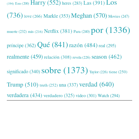
Los
Harry
(552)
Las
(391)
heres
(283)
(194)
Esto
(200)
(736)
Meghan
(570)
Markle
(353)
love
(266)
Movies
(247)
por
(1336)
Netflix
(381)
muerte
(232)
Para
(240)
más
(216)
Qué
(841)
razón
(484)
príncipe
(362)
real
(295)
realmente
(459)
season
(462)
relación
(308)
revela
(226)
sobre
(1373)
significado
(340)
tiene
(250)
Taylor
(226)
verdad
(640)
Trump
(510)
una
(337)
truth
(252)
verdadera
(434)
verdadero
(325)
video
(301)
Watch
(294)