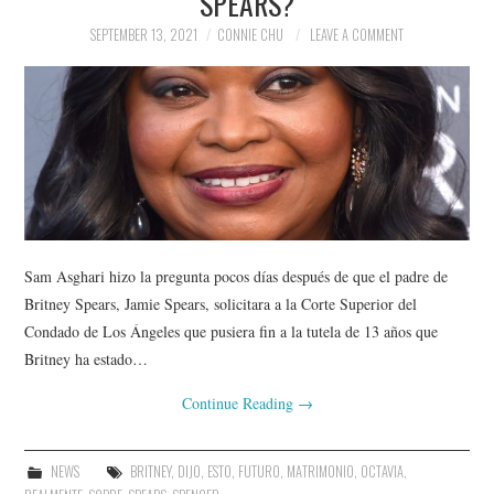
SPEARS?
SEPTEMBER 13, 2021
CONNIE CHU
LEAVE A COMMENT
Sam Asghari hizo la pregunta pocos días después de que el padre de
Britney Spears, Jamie Spears, solicitara a la Corte Superior del
Condado de Los Ángeles que pusiera fin a la tutela de 13 años que
Britney ha estado…
Continue Reading
→
NEWS
BRITNEY
,
DIJO
,
ESTO
,
FUTURO
,
MATRIMONIO
,
OCTAVIA
,