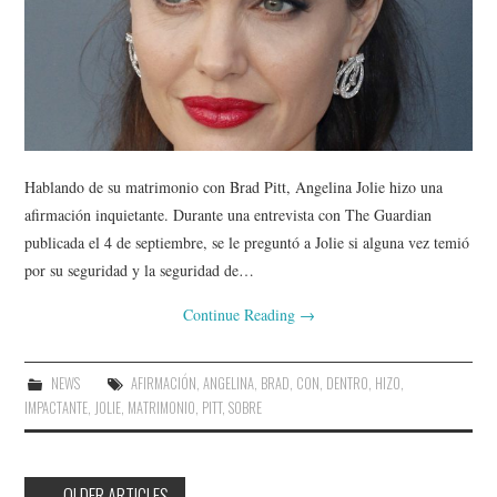
Hablando de su matrimonio con Brad Pitt, Angelina Jolie hizo una
afirmación inquietante. Durante una entrevista con The Guardian
publicada el 4 de septiembre, se le preguntó a Jolie si alguna vez temió
por su seguridad y la seguridad de…
Continue Reading
→
NEWS
AFIRMACIÓN
,
ANGELINA
,
BRAD
,
CON
,
DENTRO
,
HIZO
,
IMPACTANTE
,
JOLIE
,
MATRIMONIO
,
PITT
,
SOBRE
Post
←
OLDER ARTICLES