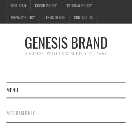
OUR TEAM
COOKIE POLICY
EDITORIAL POLICY
PRIVACY POLICY
TERMS OF USE
CONTACT US
GENESIS BRAND
BUSINESS, POLITICS & SOCIETY AT LARGE
MENU
ENTERTAINMENT
MATRIMONIO
FINANCE