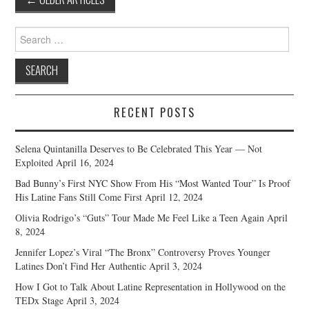
navigation
Search
for:
RECENT POSTS
Selena Quintanilla Deserves to Be Celebrated This Year — Not
Exploited
April 16, 2024
Bad Bunny’s First NYC Show From His “Most Wanted Tour” Is Proof
His Latine Fans Still Come First
April 12, 2024
Olivia Rodrigo’s “Guts” Tour Made Me Feel Like a Teen Again
April
8, 2024
Jennifer Lopez’s Viral “The Bronx” Controversy Proves Younger
Latines Don’t Find Her Authentic
April 3, 2024
How I Got to Talk About Latine Representation in Hollywood on the
TEDx Stage
April 3, 2024