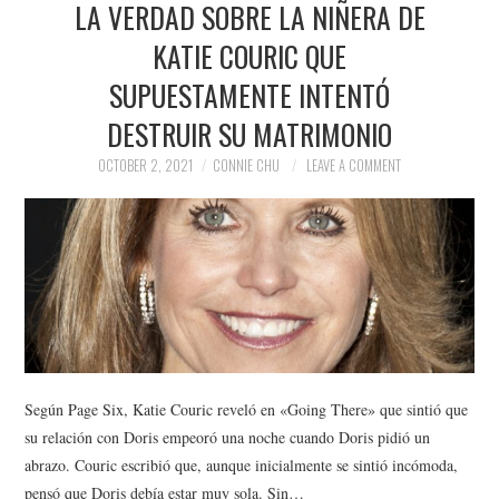
LA VERDAD SOBRE LA NIÑERA DE
NEWS
KATIE COURIC QUE
POLITICS
SUPUESTAMENTE INTENTÓ
SOCIETY
DESTRUIR SU MATRIMONIO
OCTOBER 2, 2021
CONNIE CHU
LEAVE A COMMENT
SPORTS
TECHNOLOGY
Según Page Six, Katie Couric reveló en «Going There» que sintió que
su relación con Doris empeoró una noche cuando Doris pidió un
abrazo. Couric escribió que, aunque inicialmente se sintió incómoda,
pensó que Doris debía estar muy sola. Sin…