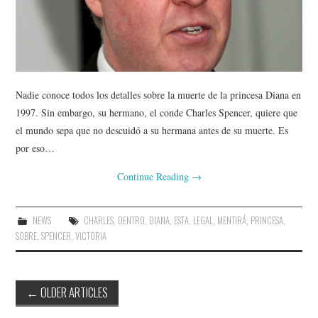
Nadie conoce todos los detalles sobre la muerte de la princesa Diana en
1997. Sin embargo, su hermano, el conde Charles Spencer, quiere que
el mundo sepa que no descuidó a su hermana antes de su muerte. Es
por eso…
Continue Reading
→
NEWS
CHARLES
,
DENTRO
,
DIANA
,
ESTA
,
LEGAL
,
MENTIRÁ
,
PRINCESA
,
SOBRE
,
SPENCER
,
VICTORIA
Post
←
OLDER ARTICLES
navigation