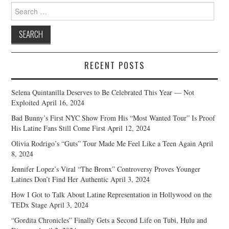
Search
for:
RECENT POSTS
Selena Quintanilla Deserves to Be Celebrated This Year — Not
Exploited
April 16, 2024
Bad Bunny’s First NYC Show From His “Most Wanted Tour” Is Proof
His Latine Fans Still Come First
April 12, 2024
Olivia Rodrigo’s “Guts” Tour Made Me Feel Like a Teen Again
April
8, 2024
Jennifer Lopez’s Viral “The Bronx” Controversy Proves Younger
Latines Don’t Find Her Authentic
April 3, 2024
How I Got to Talk About Latine Representation in Hollywood on the
TEDx Stage
April 3, 2024
“Gordita Chronicles” Finally Gets a Second Life on Tubi, Hulu and