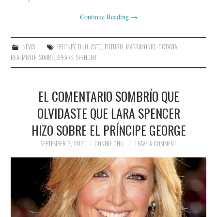
Continue Reading
→
NEWS
BRITNEY
,
DIJO
,
ESTO
,
FUTURO
,
MATRIMONIO
,
OCTAVIA
,
REALMENTE
,
SOBRE
,
SPEARS
,
SPENCER
EL COMENTARIO SOMBRÍO QUE
OLVIDASTE QUE LARA SPENCER
HIZO SOBRE EL PRÍNCIPE GEORGE
SEPTEMBER 3, 2021
CONNIE CHU
LEAVE A COMMENT