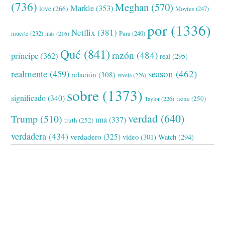
(736)
Meghan
(570)
Markle
(353)
love
(266)
Movies
(247)
por
(1336)
Netflix
(381)
muerte
(232)
Para
(240)
más
(216)
Qué
(841)
razón
(484)
príncipe
(362)
real
(295)
realmente
(459)
season
(462)
relación
(308)
revela
(226)
sobre
(1373)
significado
(340)
tiene
(250)
Taylor
(226)
verdad
(640)
Trump
(510)
una
(337)
truth
(252)
verdadera
(434)
verdadero
(325)
video
(301)
Watch
(294)