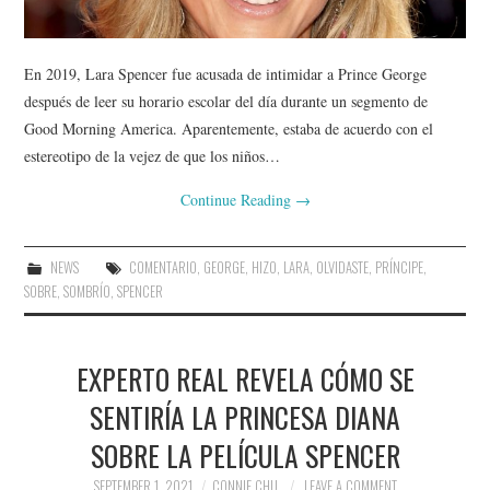
En 2019, Lara Spencer fue acusada de intimidar a Prince George
después de leer su horario escolar del día durante un segmento de
Good Morning America. Aparentemente, estaba de acuerdo con el
estereotipo de la vejez de que los niños…
Continue Reading
→
NEWS
COMENTARIO
,
GEORGE
,
HIZO
,
LARA
,
OLVIDASTE
,
PRÍNCIPE
,
SOBRE
,
SOMBRÍO
,
SPENCER
EXPERTO REAL REVELA CÓMO SE
SENTIRÍA LA PRINCESA DIANA
SOBRE LA PELÍCULA SPENCER
SEPTEMBER 1, 2021
CONNIE CHU
LEAVE A COMMENT