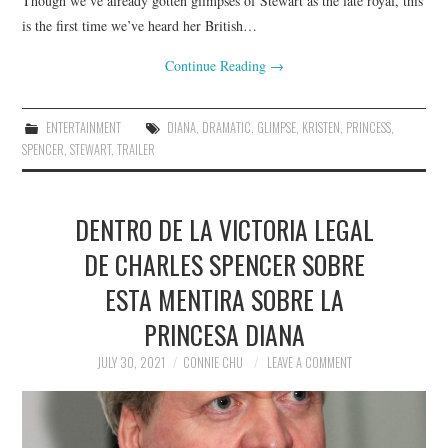
Though we’ve already gotten glimpses of Stewart as the late royal, this
is the first time we’ve heard her British…
Continue Reading
→
ENTERTAINMENT
DIANA
,
DRAMATIC
,
GLIMPSE
,
KRISTEN
,
PRINCESS
,
SPENCER
,
STEWART
,
TRAILER
DENTRO DE LA VICTORIA LEGAL
DE CHARLES SPENCER SOBRE
ESTA MENTIRA SOBRE LA
PRINCESA DIANA
JULY 30, 2021
CONNIE CHU
LEAVE A COMMENT