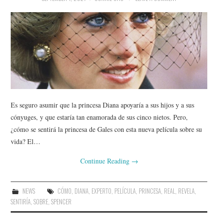
Es seguro asumir que la princesa Diana apoyaría a sus hijos y a sus
cónyuges, y que estaría tan enamorada de sus cinco nietos. Pero,
¿cómo se sentirá la princesa de Gales con esta nueva película sobre su
vida? El…
Continue Reading
→
NEWS
CÓMO
,
DIANA
,
EXPERTO
,
PELÍCULA
,
PRINCESA
,
REAL
,
REVELA
,
SENTIRÍA
,
SOBRE
,
SPENCER