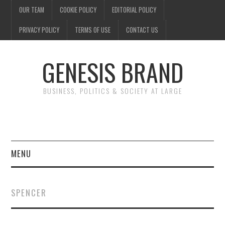
OUR TEAM
COOKIE POLICY
EDITORIAL POLICY
PRIVACY POLICY
TERMS OF USE
CONTACT US
GENESIS BRAND
BUSINESS, POLITICS & SOCIETY AT LARGE
MENU
ENTERTAINMENT
SPENCER
FINANCE