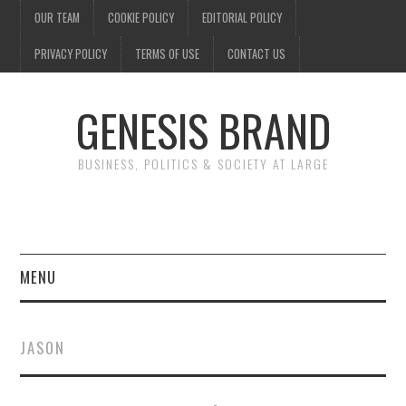
OUR TEAM
COOKIE POLICY
EDITORIAL POLICY
PRIVACY POLICY
TERMS OF USE
CONTACT US
GENESIS BRAND
BUSINESS, POLITICS & SOCIETY AT LARGE
MENU
ENTERTAINMENT
JASON
FINANCE