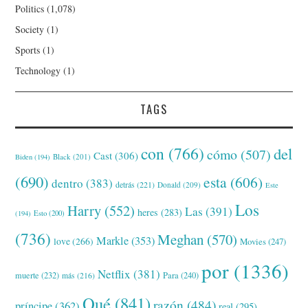
Politics
(1,078)
Society
(1)
Sports
(1)
Technology
(1)
TAGS
con
(766)
del
cómo
(507)
Cast
(306)
Black
(201)
Biden
(194)
(690)
esta
(606)
dentro
(383)
detrás
(221)
Donald
(209)
Este
Los
Harry
(552)
Las
(391)
heres
(283)
(194)
Esto
(200)
(736)
Meghan
(570)
Markle
(353)
love
(266)
Movies
(247)
por
(1336)
Netflix
(381)
muerte
(232)
Para
(240)
más
(216)
Qué
(841)
razón
(484)
príncipe
(362)
real
(295)