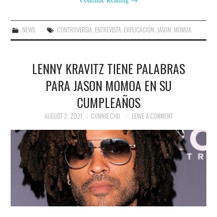
NEWS
CONTROVERSIA
,
ENTREVISTA
,
EXPLICACIÓN
,
JASON
,
MOMOA
LENNY KRAVITZ TIENE PALABRAS
PARA JASON MOMOA EN SU
CUMPLEAÑOS
AUGUST 2, 2021
CONNIE CHU
LEAVE A COMMENT