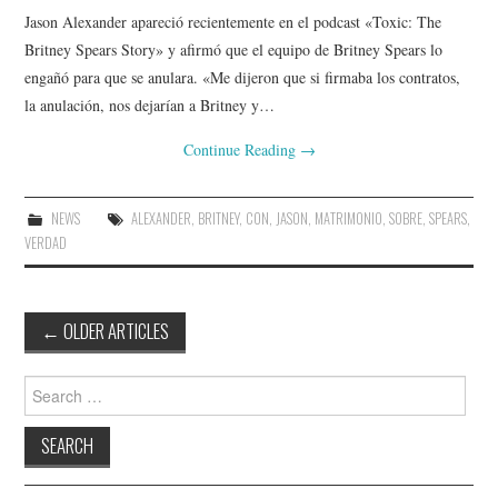
Jason Alexander apareció recientemente en el podcast «Toxic: The
Britney Spears Story» y afirmó que el equipo de Britney Spears lo
engañó para que se anulara. «Me dijeron que si firmaba los contratos,
la anulación, nos dejarían a Britney y…
Continue Reading
→
NEWS
ALEXANDER
,
BRITNEY
,
CON
,
JASON
,
MATRIMONIO
,
SOBRE
,
SPEARS
,
VERDAD
Post
←
OLDER ARTICLES
navigation
Search
for: