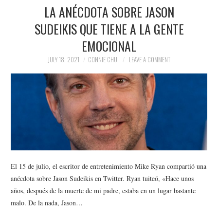
LA ANÉCDOTA SOBRE JASON
SUDEIKIS QUE TIENE A LA GENTE
EMOCIONAL
JULY 18, 2021
CONNIE CHU
LEAVE A COMMENT
El 15 de julio, el escritor de entretenimiento Mike Ryan compartió una
anécdota sobre Jason Sudeikis en Twitter. Ryan tuiteó, «Hace unos
años, después de la muerte de mi padre, estaba en un lugar bastante
malo. De la nada, Jason…