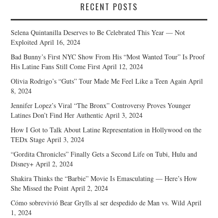
RECENT POSTS
Selena Quintanilla Deserves to Be Celebrated This Year — Not
Exploited
April 16, 2024
Bad Bunny’s First NYC Show From His “Most Wanted Tour” Is Proof
His Latine Fans Still Come First
April 12, 2024
Olivia Rodrigo’s “Guts” Tour Made Me Feel Like a Teen Again
April
8, 2024
Jennifer Lopez’s Viral “The Bronx” Controversy Proves Younger
Latines Don’t Find Her Authentic
April 3, 2024
How I Got to Talk About Latine Representation in Hollywood on the
TEDx Stage
April 3, 2024
“Gordita Chronicles” Finally Gets a Second Life on Tubi, Hulu and
Disney+
April 2, 2024
Shakira Thinks the “Barbie” Movie Is Emasculating — Here’s How
She Missed the Point
April 2, 2024
Cómo sobrevivió Bear Grylls al ser despedido de Man vs. Wild
April
1, 2024