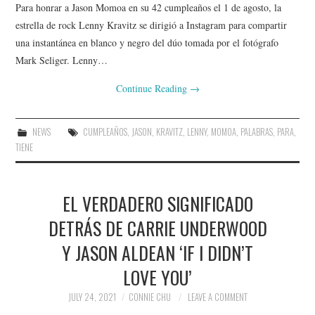
Para honrar a Jason Momoa en su 42 cumpleaños el 1 de agosto, la
estrella de rock Lenny Kravitz se dirigió a Instagram para compartir
una instantánea en blanco y negro del dúo tomada por el fotógrafo
Mark Seliger. Lenny…
Continue Reading
→
NEWS
CUMPLEAÑOS
,
JASON
,
KRAVITZ
,
LENNY
,
MOMOA
,
PALABRAS
,
PARA
,
TIENE
EL VERDADERO SIGNIFICADO
DETRÁS DE CARRIE UNDERWOOD
Y JASON ALDEAN ‘IF I DIDN’T
LOVE YOU’
JULY 24, 2021
CONNIE CHU
LEAVE A COMMENT