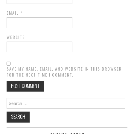
EMAIL
*
WEBSITE
SAVE MY NAME, EMAIL, AND WEBSITE IN THIS BROWSER
FOR THE NEXT TIME I COMMENT.
Search
for: