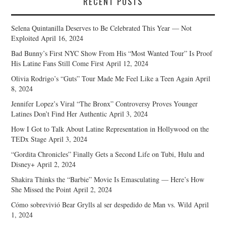
RECENT POSTS
Selena Quintanilla Deserves to Be Celebrated This Year — Not
Exploited
April 16, 2024
Bad Bunny’s First NYC Show From His “Most Wanted Tour” Is Proof
His Latine Fans Still Come First
April 12, 2024
Olivia Rodrigo’s “Guts” Tour Made Me Feel Like a Teen Again
April
8, 2024
Jennifer Lopez’s Viral “The Bronx” Controversy Proves Younger
Latines Don’t Find Her Authentic
April 3, 2024
How I Got to Talk About Latine Representation in Hollywood on the
TEDx Stage
April 3, 2024
“Gordita Chronicles” Finally Gets a Second Life on Tubi, Hulu and
Disney+
April 2, 2024
Shakira Thinks the “Barbie” Movie Is Emasculating — Here’s How
She Missed the Point
April 2, 2024
Cómo sobrevivió Bear Grylls al ser despedido de Man vs. Wild
April
1, 2024