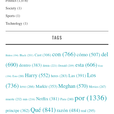
Politics
(1,078)
Society
(1)
Sports
(1)
Technology
(1)
TAGS
con
(766)
del
cómo
(507)
Cast
(306)
Black
(201)
Biden
(194)
(690)
esta
(606)
dentro
(383)
detrás
(221)
Donald
(209)
Este
Los
Harry
(552)
Las
(391)
heres
(283)
(194)
Esto
(200)
(736)
Meghan
(570)
Markle
(353)
love
(266)
Movies
(247)
por
(1336)
Netflix
(381)
muerte
(232)
Para
(240)
más
(216)
Qué
(841)
razón
(484)
príncipe
(362)
real
(295)