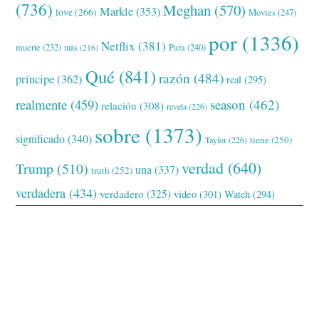
(736)
Meghan
(570)
Markle
(353)
love
(266)
Movies
(247)
por
(1336)
Netflix
(381)
muerte
(232)
Para
(240)
más
(216)
Qué
(841)
razón
(484)
príncipe
(362)
real
(295)
realmente
(459)
season
(462)
relación
(308)
revela
(226)
sobre
(1373)
significado
(340)
tiene
(250)
Taylor
(226)
verdad
(640)
Trump
(510)
una
(337)
truth
(252)
verdadera
(434)
verdadero
(325)
video
(301)
Watch
(294)