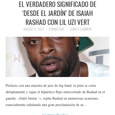
EL VERDADERO SIGNIFICADO DE
NEWS
‘DESDE EL JARDÍN’ DE ISAIAH
POLITICS
RASHAD CON LIL UZI VERT
SOCIETY
AUGUST 17, 2021
CONNIE CHU
LEAVE A COMMENT
SPORTS
TECHNOLOGY
Prefacio con una muestra de jazz de big band, la pista se corta
abruptamente y sigue el hipnótico flujo entrecortado de Rashad en el
gancho. «Salió bustin ‘», repite Rashad en numerosas ocasiones,
esencialmente señalando una gran proclamación de su…
Continue Reading
→