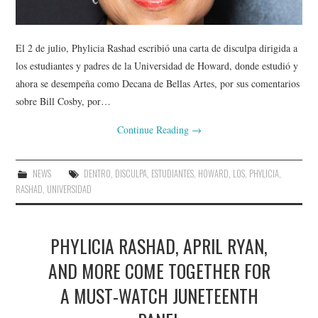
El 2 de julio, Phylicia Rashad escribió una carta de disculpa dirigida a
los estudiantes y padres de la Universidad de Howard, donde estudió y
ahora se desempeña como Decana de Bellas Artes, por sus comentarios
sobre Bill Cosby, por…
Continue Reading
→
NEWS
DENTRO
,
DISCULPA
,
ESTUDIANTES
,
HOWARD
,
LOS
,
PHYLICIA
,
RASHAD
,
UNIVERSIDAD
PHYLICIA RASHAD, APRIL RYAN,
AND MORE COME TOGETHER FOR
A MUST-WATCH JUNETEENTH