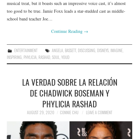
musical treat, but it boasts such an impressive voice cast, it’s almost
too good to be true. Jamie Foxx leads a star-studded cast as middle-
school band teacher Joe…
Continue Reading
→
ENTERTAINMENT
ANGELA
,
BASSETT
,
DISCUSSING
,
DISNEYS
,
IMAGINE
,
INSPIRING
,
PHYLICIA
,
RASHAD
,
SOUL
,
YOUD
LA VERDAD SOBRE LA RELACIÓN
DE CHADWICK BOSEMAN Y
PHYLICIA RASHAD
AUGUST 29, 2020
CONNIE CHU
LEAVE A COMMENT