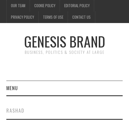
OUR TEAM
COOKIE POLICY
EDITORIAL POLICY
PRIVACY POLICY
TERMS OF USE
CONTACT US
GENESIS BRAND
BUSINESS, POLITICS & SOCIETY AT LARGE
MENU
ENTERTAINMENT
RASHAD
FINANCE