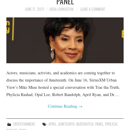
PANEL
JUNE 17, 2021
LYDIA LIVINGSTON
LEAVE A COMMENT
Actors, musicians, activists, and academics are coming together to
discuss the importance of Juneteenth. On June 16, SiriusXM Urban
View’s Mike Muse hosted a special conversation with Trae tha Truth,
Phylicia Rashad, Opal Lee, Robert Randolph, April Ryan, and Dr.…
Continue Reading
→
ENTERTAINMENT
APRIL
,
JUNETEENTH
,
MUSTWATCH
,
PANEL
,
PHYLICIA
,