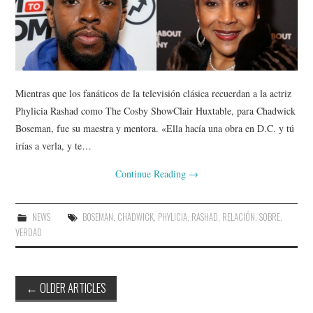
Mientras que los fanáticos de la televisión clásica recuerdan a la actriz
Phylicia Rashad como The Cosby ShowClair Huxtable, para Chadwick
Boseman, fue su maestra y mentora. «Ella hacía una obra en D.C. y tú
irías a verla, y te…
Continue Reading
→
NEWS
BOSEMAN
,
CHADWICK
,
PHYLICIA
,
RASHAD
,
RELACIÓN
,
SOBRE
,
VERDAD
Post
←
OLDER ARTICLES
navigation