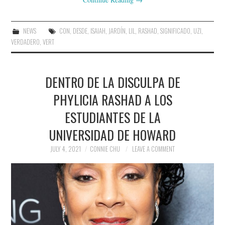
NEWS
CON
,
DESDE
,
ISAIAH
,
JARDÍN
,
LIL
,
RASHAD
,
SIGNIFICADO
,
UZI
,
VERDADERO
,
VERT
DENTRO DE LA DISCULPA DE
PHYLICIA RASHAD A LOS
ESTUDIANTES DE LA
UNIVERSIDAD DE HOWARD
JULY 4, 2021
CONNIE CHU
LEAVE A COMMENT