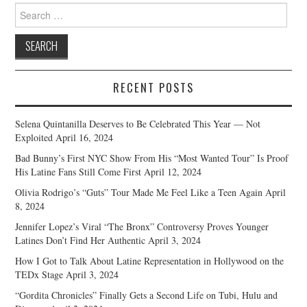
Search
for:
RECENT POSTS
Selena Quintanilla Deserves to Be Celebrated This Year — Not
Exploited
April 16, 2024
Bad Bunny’s First NYC Show From His “Most Wanted Tour” Is Proof
His Latine Fans Still Come First
April 12, 2024
Olivia Rodrigo’s “Guts” Tour Made Me Feel Like a Teen Again
April
8, 2024
Jennifer Lopez’s Viral “The Bronx” Controversy Proves Younger
Latines Don’t Find Her Authentic
April 3, 2024
How I Got to Talk About Latine Representation in Hollywood on the
TEDx Stage
April 3, 2024
“Gordita Chronicles” Finally Gets a Second Life on Tubi, Hulu and