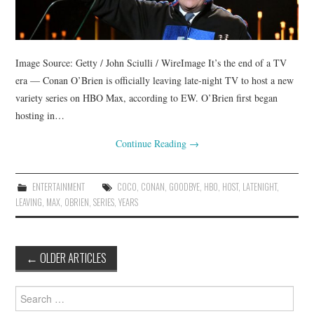
Image Source: Getty / John Sciulli / WireImage It’s the end of a TV
era — Conan O’Brien is officially leaving late-night TV to host a new
variety series on HBO Max, according to EW. O’Brien first began
hosting in…
Continue Reading
→
ENTERTAINMENT
COCO
,
CONAN
,
GOODBYE
,
HBO
,
HOST
,
LATENIGHT
,
LEAVING
,
MAX
,
OBRIEN
,
SERIES
,
YEARS
Post
←
OLDER ARTICLES
navigation
Search
for: