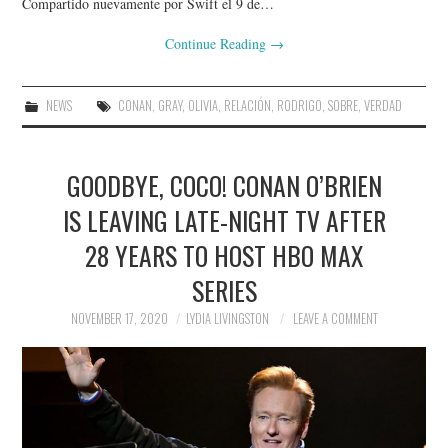
Compartido nuevamente por Swift el 9 de…
Continue Reading
→
NEWS
CONAN
,
GRAY
,
OLIVIA
,
RELACIÓN
,
RODRIGO
,
SOBRE
,
VERDAD
GOODBYE, COCO! CONAN O’BRIEN
IS LEAVING LATE-NIGHT TV AFTER
28 YEARS TO HOST HBO MAX
SERIES
NOVEMBER 17, 2020
LYDIA LIVINGSTON
LEAVE A COMMENT