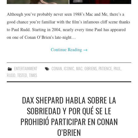
Although you’ve probably never seen 1988’s Mac and Me, there’s a
good chance you’re familiar with the film’s infamous cliff scene thanks
to Paul Rudd. Starting in 2004, nearly every time Paul has appeared
on one of Conan O’Brien’s late-night…
Continue Reading
→
ENTERTAINMENT
CONAN
,
ICONIC
,
MAC
,
OBRIENS
,
PATIENCE
,
PAUL
,
RUDD
,
TESTED
,
TIMES
DAX SHEPARD HABLA SOBRE LA
SOBRIEDAD Y POR QUÉ SE LE
PROHIBIÓ PARTICIPAR EN CONAN
O’BRIEN