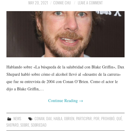
MAY 20, 2021
CONNIE CHU
LEAVE A COMMENT
Hablando sobre «La búsqueda de la salubridad con Blake Griffin», Dax
Shepard habló sobre cómo el alcohol llevó al «desastre de la carrera»
que fue su entrevista de 2004 con Conan O’Brien. Como el actor le
dijo a Blake Griffin,…
Continue Reading
→
NEWS
CONAN
,
DAX
,
HABLA
,
OBRIEN
,
PARTICIPAR
,
POR
,
PROHIBIÓ
,
QUÉ
,
SHEPARD
,
SOBRE
,
SOBRIEDAD