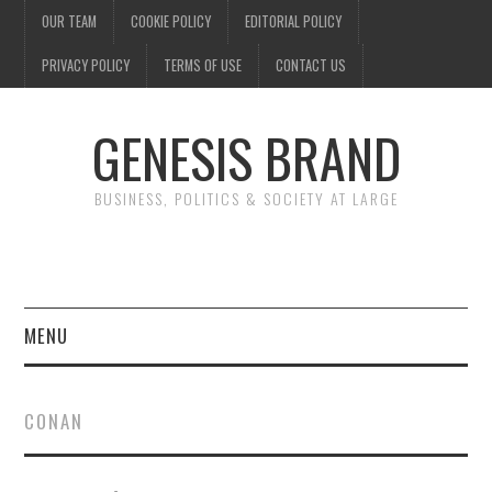
OUR TEAM
COOKIE POLICY
EDITORIAL POLICY
PRIVACY POLICY
TERMS OF USE
CONTACT US
GENESIS BRAND
BUSINESS, POLITICS & SOCIETY AT LARGE
MENU
ENTERTAINMENT
CONAN
FINANCE