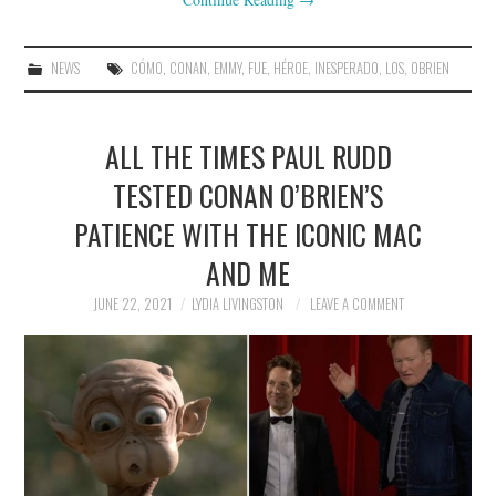
NEWS
CÓMO
,
CONAN
,
EMMY
,
FUE
,
HÉROE
,
INESPERADO
,
LOS
,
OBRIEN
ALL THE TIMES PAUL RUDD
TESTED CONAN O’BRIEN’S
PATIENCE WITH THE ICONIC MAC
AND ME
JUNE 22, 2021
LYDIA LIVINGSTON
LEAVE A COMMENT