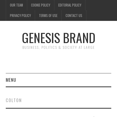
OUR TEAM
COOKIE POLICY
EDITORIAL POLICY
PRIVACY POLICY
TERMS OF USE
CONTACT US
GENESIS BRAND
BUSINESS, POLITICS & SOCIETY AT LARGE
MENU
ENTERTAINMENT
COLTON
FINANCE