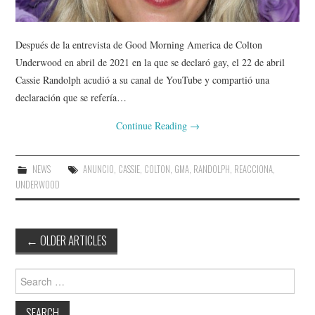
Después de la entrevista de Good Morning America de Colton
Underwood en abril de 2021 en la que se declaró gay, el 22 de abril
Cassie Randolph acudió a su canal de YouTube y compartió una
declaración que se refería…
Continue Reading
→
NEWS
ANUNCIO
,
CASSIE
,
COLTON
,
GMA
,
RANDOLPH
,
REACCIONA
,
UNDERWOOD
Post
←
OLDER ARTICLES
navigation
Search
for: