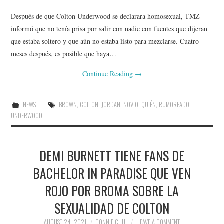
Después de que Colton Underwood se declarara homosexual, TMZ
informó que no tenía prisa por salir con nadie con fuentes que dijeran
que estaba soltero y que aún no estaba listo para mezclarse. Cuatro
meses después, es posible que haya…
Continue Reading
→
NEWS
BROWN
,
COLTON
,
JORDAN
,
NOVIO
,
QUIÉN
,
RUMOREADO
,
UNDERWOOD
DEMI BURNETT TIENE FANS DE
BACHELOR IN PARADISE QUE VEN
ROJO POR BROMA SOBRE LA
SEXUALIDAD DE COLTON
AUGUST 24, 2021
CONNIE CHU
LEAVE A COMMENT