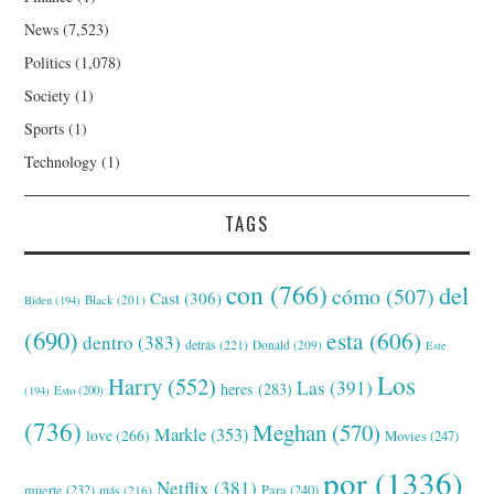
News
(7,523)
Politics
(1,078)
Society
(1)
Sports
(1)
Technology
(1)
TAGS
con
(766)
del
cómo
(507)
Cast
(306)
Black
(201)
Biden
(194)
(690)
esta
(606)
dentro
(383)
detrás
(221)
Donald
(209)
Este
Los
Harry
(552)
Las
(391)
heres
(283)
(194)
Esto
(200)
(736)
Meghan
(570)
Markle
(353)
love
(266)
Movies
(247)
por
(1336)
Netflix
(381)
muerte
(232)
Para
(240)
más
(216)