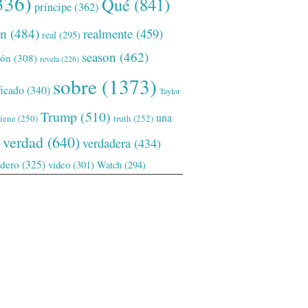
336)
Qué
(841)
príncipe
(362)
ón
(484)
realmente
(459)
real
(295)
season
(462)
ión
(308)
revela
(226)
sobre
(1373)
ficado
(340)
Taylor
Trump
(510)
una
tiene
(250)
truth
(252)
verdad
(640)
verdadera
(434)
adero
(325)
video
(301)
Watch
(294)