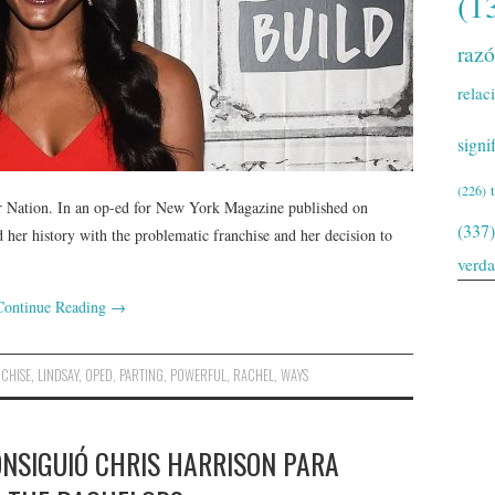
(1
raz
relac
signi
(226)
or Nation. In an op-ed for New York Magazine published on
(337)
 her history with the problematic franchise and her decision to
verd
Continue Reading
→
CHISE
,
LINDSAY
,
OPED
,
PARTING
,
POWERFUL
,
RACHEL
,
WAYS
NSIGUIÓ CHRIS HARRISON PARA