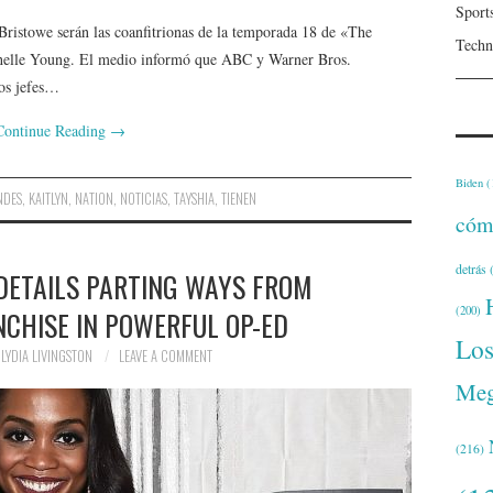
Sport
ristowe serán las coanfitrionas de la temporada 18 de «The
Techn
helle Young. El medio informó que ABC y Warner Bros.
los jefes…
Continue Reading
→
Biden
(
NDES
,
KAITLYN
,
NATION
,
NOTICIAS
,
TAYSHIA
,
TIENEN
cóm
detrás
(
DETAILS PARTING WAYS FROM
(200)
CHISE IN POWERFUL OP-ED
Lo
LYDIA LIVINGSTON
LEAVE A COMMENT
Meg
(216)