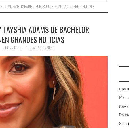
ON
,
DEMI
,
FANS
,
PARADISE
,
POR
,
ROJO
,
SEXUALIDAD
,
SOBRE
,
TIENE
,
VEN
Y TAYSHIA ADAMS DE BACHELOR
NEN GRANDES NOTICIAS
CONNIE CHU
LEAVE A COMMENT
Enter
Finan
News
Politi
Socie