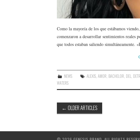
Como la mayoría de los que estábamos viendo,
comenzaron a desarrollar sentimientos reales p
que todos estaban saliendo simultáneamente.
NEWS
ALEXIS
,
AMOR
,
BACHELOR
,
DEL
,
DET
WATERS
Post
←
OLDER ARTICLES
navigation
© 2026 GENESIS BRAND. ALL RIGHTS RESERV