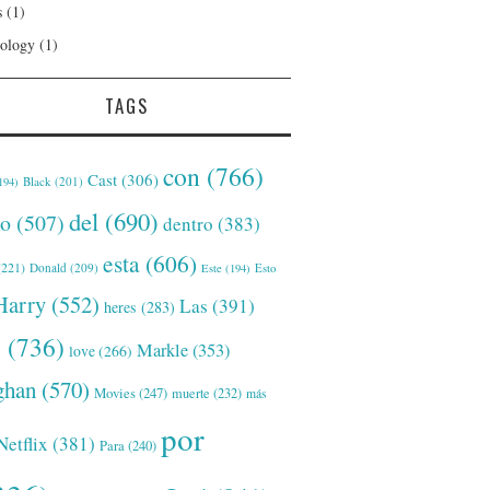
s
(1)
ology
(1)
TAGS
con
(766)
Cast
(306)
Black
(201)
194)
del
(690)
o
(507)
dentro
(383)
esta
(606)
221)
Donald
(209)
Este
(194)
Esto
Harry
(552)
Las
(391)
heres
(283)
s
(736)
Markle
(353)
love
(266)
han
(570)
Movies
(247)
muerte
(232)
más
por
Netflix
(381)
Para
(240)