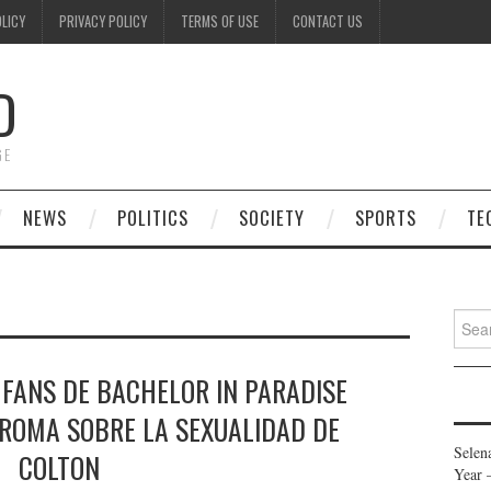
OLICY
PRIVACY POLICY
TERMS OF USE
CONTACT US
D
GE
NEWS
POLITICS
SOCIETY
SPORTS
TE
Searc
for:
 FANS DE BACHELOR IN PARADISE
BROMA SOBRE LA SEXUALIDAD DE
Selen
COLTON
Year 