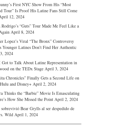
unny’s First NYC Show From His “Most
d Tour” Is Proof His Latine Fans Still Come
April 12, 2024
a Rodrigo’s “Guts” Tour Made Me Feel Like a
Again
April 8, 2024
fer Lopez’s Viral “The Bronx” Controversy
s Younger Latines Don’t Find Her Authentic
 3, 2024
 Got to Talk About Latine Representation in
wood on the TEDx Stage
April 3, 2024
ita Chronicles” Finally Gets a Second Life on
 Hulu and Disney+
April 2, 2024
ra Thinks the “Barbie” Movie Is Emasculating
e’s How She Missed the Point
April 2, 2024
sobrevivió Bear Grylls al ser despedido de
s. Wild
April 1, 2024