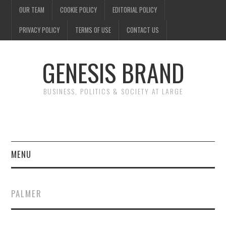
OUR TEAM
COOKIE POLICY
EDITORIAL POLICY
PRIVACY POLICY
TERMS OF USE
CONTACT US
GENESIS BRAND
BUSINESS, POLITICS & SOCIETY AT LARGE
MENU
ENTERTAINMENT
PALMER
FINANCE