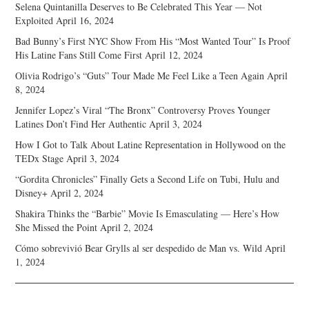
Selena Quintanilla Deserves to Be Celebrated This Year — Not
Exploited
April 16, 2024
Bad Bunny’s First NYC Show From His “Most Wanted Tour” Is Proof
His Latine Fans Still Come First
April 12, 2024
Olivia Rodrigo’s “Guts” Tour Made Me Feel Like a Teen Again
April
8, 2024
Jennifer Lopez’s Viral “The Bronx” Controversy Proves Younger
Latines Don’t Find Her Authentic
April 3, 2024
How I Got to Talk About Latine Representation in Hollywood on the
TEDx Stage
April 3, 2024
“Gordita Chronicles” Finally Gets a Second Life on Tubi, Hulu and
Disney+
April 2, 2024
Shakira Thinks the “Barbie” Movie Is Emasculating — Here’s How
She Missed the Point
April 2, 2024
Cómo sobrevivió Bear Grylls al ser despedido de Man vs. Wild
April
1, 2024