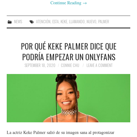
Continue Reading
→
NEWS
ATENCIÓN
,
ESTA
,
KEKE
,
LLAMANDO
,
NUEVO
,
PALMER
POR QUÉ KEKE PALMER DICE QUE
PODRÍA EMPEZAR UN ONLYFANS
SEPTEMBER 18, 2020
CONNIE CHU
LEAVE A COMMENT
La actriz Keke Palmer salió de su imagen sana al protagonizar