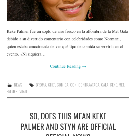
Keke Palmer fue un soplo de aire fresco en la alfombra de la Met Gala
debido a su divertido comentario con celebridades como Normani,
quien estaba emocionada de ver qué tipo de comida se serviría en el
evento. «Ni siquiera…
Continue Reading
→
NEWS
BROMA
,
CHEF
,
COMIDA
,
CON
,
CONTRAATACA
,
GALA
,
KEKE
,
MET
,
PALMER
,
VIRAL
SO, DOES THIS MEAN KEKE
PALMER AND STYN ARE OFFICIAL