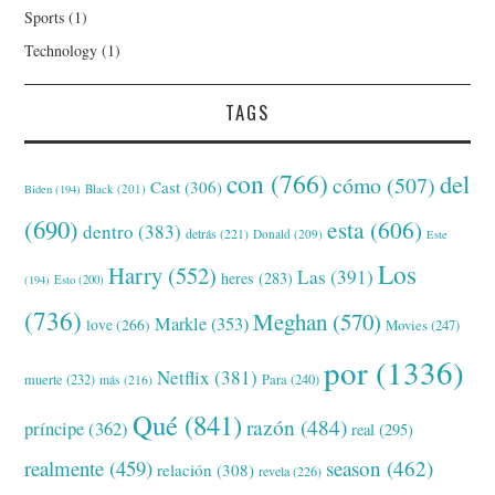
Sports
(1)
Technology
(1)
TAGS
con
(766)
del
cómo
(507)
Cast
(306)
Black
(201)
Biden
(194)
(690)
esta
(606)
dentro
(383)
detrás
(221)
Donald
(209)
Este
Los
Harry
(552)
Las
(391)
heres
(283)
(194)
Esto
(200)
(736)
Meghan
(570)
Markle
(353)
love
(266)
Movies
(247)
por
(1336)
Netflix
(381)
muerte
(232)
Para
(240)
más
(216)
Qué
(841)
razón
(484)
príncipe
(362)
real
(295)
realmente
(459)
season
(462)
relación
(308)
revela
(226)