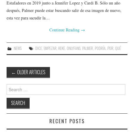
Estafadores en 2019 junto a Jennifer Lopez y Cardi B. Sólo un año
después, Palmer puede estar buscando salir de esa imagen de nuevo,
esta vez para sacudir la…
Continue Reading
→
NEWS
DICE
,
EMPEZAR
,
KEKE
,
ONLYFANS
,
PALMER
,
PODRÍA
,
POR
,
QUÉ
Post
←
OLDER ARTICLES
navigation
Search
for:
RECENT POSTS