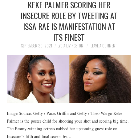
KEKE PALMER SCORING HER
NEWS
INSECURE ROLE BY TWEETING AT
POLITICS
ISSA RAE IS MANIFESTATION AT
SOCIETY
ITS FINEST
SEPTEMBER 30, 2021
LYDIA LIVINGSTON
LEAVE A COMMENT
SPORTS
TECHNOLOGY
Image Source: Getty / Paras Griffin and Getty / Theo Wargo Keke
Palmer is the poster child for shooting your shot and scoring big time.
The Emmy-winning actress nabbed her upcoming guest role on
Insecure‘s fifth and final season by…