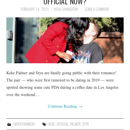
OFFICIAL NOW?
FEBRUARY 24, 2021
LYDIA LIVINGSTON
LEAVE A COMMENT
Keke Palmer and Styn are finally going public with their romance!
The pair — who were first rumored to be dating in 2019 — were
spotted showing some cute PDA during a coffee date in Los Angeles
over the weekend.…
Continue Reading
→
ENTERTAINMENT
KEKE
,
OFFICIAL
,
PALMER
,
STYN