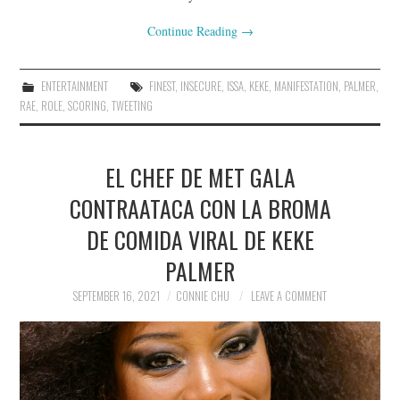
Continue Reading
→
ENTERTAINMENT
FINEST
,
INSECURE
,
ISSA
,
KEKE
,
MANIFESTATION
,
PALMER
,
RAE
,
ROLE
,
SCORING
,
TWEETING
EL CHEF DE MET GALA
CONTRAATACA CON LA BROMA
DE COMIDA VIRAL DE KEKE
PALMER
SEPTEMBER 16, 2021
CONNIE CHU
LEAVE A COMMENT