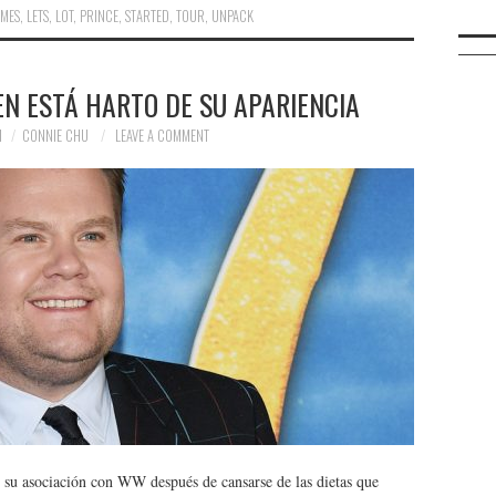
AMES
,
LETS
,
LOT
,
PRINCE
,
STARTED
,
TOUR
,
UNPACK
N ESTÁ HARTO DE SU APARIENCIA
1
CONNIE CHU
LEAVE A COMMENT
su asociación con WW después de cansarse de las dietas que