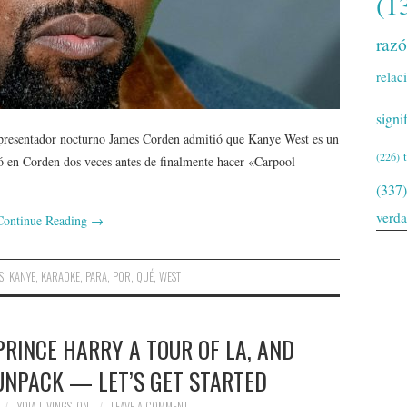
(1
raz
relac
signi
presentador nocturno James Corden admitió que Kanye West es un
(226)
ló en Corden dos veces antes de finalmente hacer «Carpool
(337)
verd
Continue Reading
→
S
,
KANYE
,
KARAOKE
,
PARA
,
POR
,
QUÉ
,
WEST
RINCE HARRY A TOUR OF LA, AND
 UNPACK — LET’S GET STARTED
LYDIA LIVINGSTON
LEAVE A COMMENT