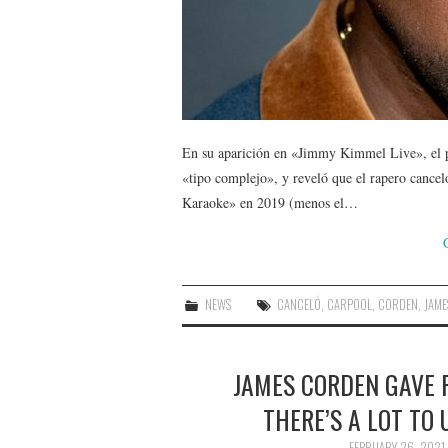
En su aparición en «Jimmy Kimmel Live», el 
«tipo complejo», y reveló que el rapero cance
Karaoke» en 2019 (menos el…
NEWS
CANCELÓ
,
CARPOOL
,
CORDEN
,
JAME
JAMES CORDEN GAVE P
THERE’S A LOT TO
FEBRUARY 26, 2021