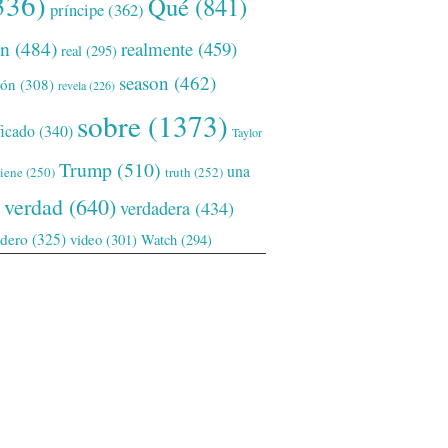
336)
Qué
(841)
príncipe
(362)
ón
(484)
realmente
(459)
real
(295)
season
(462)
ión
(308)
revela
(226)
sobre
(1373)
ficado
(340)
Taylor
Trump
(510)
una
tiene
(250)
truth
(252)
verdad
(640)
verdadera
(434)
adero
(325)
video
(301)
Watch
(294)