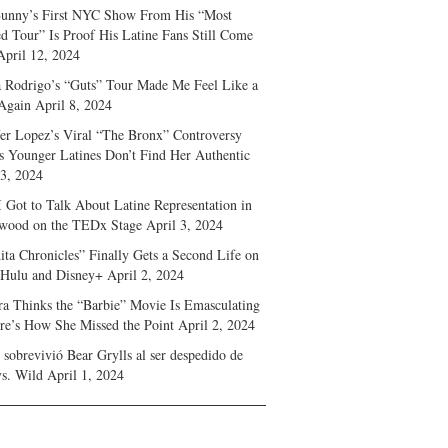
unny’s First NYC Show From His “Most
d Tour” Is Proof His Latine Fans Still Come
April 12, 2024
a Rodrigo’s “Guts” Tour Made Me Feel Like a
Again
April 8, 2024
fer Lopez’s Viral “The Bronx” Controversy
s Younger Latines Don’t Find Her Authentic
 3, 2024
 Got to Talk About Latine Representation in
wood on the TEDx Stage
April 3, 2024
ita Chronicles” Finally Gets a Second Life on
 Hulu and Disney+
April 2, 2024
ra Thinks the “Barbie” Movie Is Emasculating
e’s How She Missed the Point
April 2, 2024
sobrevivió Bear Grylls al ser despedido de
s. Wild
April 1, 2024