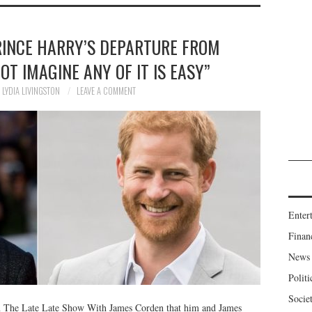
RINCE HARRY’S DEPARTURE FROM
NOT IMAGINE ANY OF IT IS EASY”
LYDIA LIVINGSTON
LEAVE A COMMENT
Enter
Finan
News
Politi
Socie
on The Late Late Show With James Corden that him and James