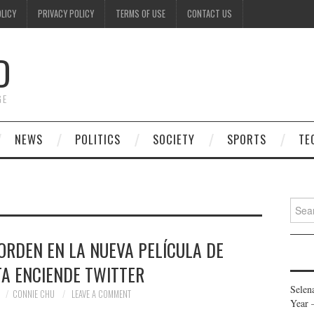
OLICY
PRIVACY POLICY
TERMS OF USE
CONTACT US
D
GE
NEWS
POLITICS
SOCIETY
SPORTS
TE
Searc
for:
ORDEN EN LA NUEVA PELÍCULA DE
TA ENCIENDE TWITTER
Selen
CONNIE CHU
LEAVE A COMMENT
Year 