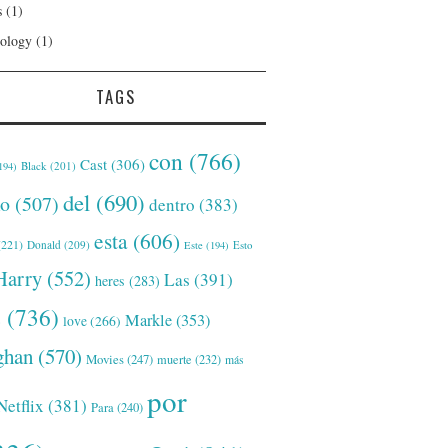
s
(1)
ology
(1)
TAGS
con
(766)
Cast
(306)
Black
(201)
194)
del
(690)
o
(507)
dentro
(383)
esta
(606)
221)
Donald
(209)
Este
(194)
Esto
Harry
(552)
Las
(391)
heres
(283)
s
(736)
Markle
(353)
love
(266)
han
(570)
Movies
(247)
muerte
(232)
más
por
Netflix
(381)
Para
(240)