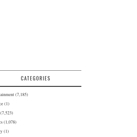
CATEGORIES
tainment
(7,185)
ce
(1)
(7,523)
cs
(1,078)
ty
(1)