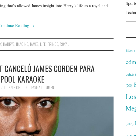
Sport
ng that’s allowed James insight into Harry’s life as a royal and
Techn
Continue Reading
→
Y
,
HARRYS
,
IMAGINE
,
JAMES
,
LIFE
,
PRINCE
,
ROYAL
Biden
(
cóm
T CANCELÓ JAMES CORDEN PARA
detrás
(
POOL KARAOKE
(200)
CONNIE CHU
LEAVE A COMMENT
Lo
Meg
(216)