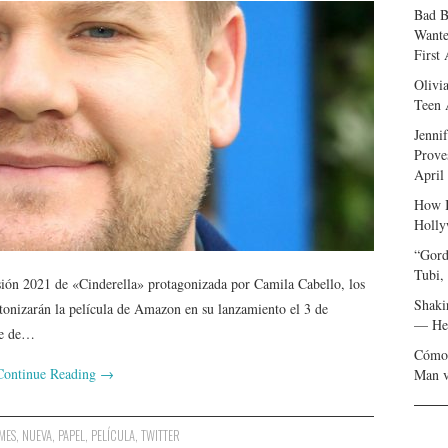
Bad B
Wante
First
Olivi
Teen 
Jenni
Prove
April
How I
Holly
“Gord
Tubi,
sión 2021 de «Cinderella» protagonizada por Camila Cabello, los
Shaki
intonizarán la película de Amazon en su lanzamiento el 3 de
— Her
te de…
Cómo 
Continue Reading
→
Man v
MES
,
NUEVA
,
PAPEL
,
PELÍCULA
,
TWITTER