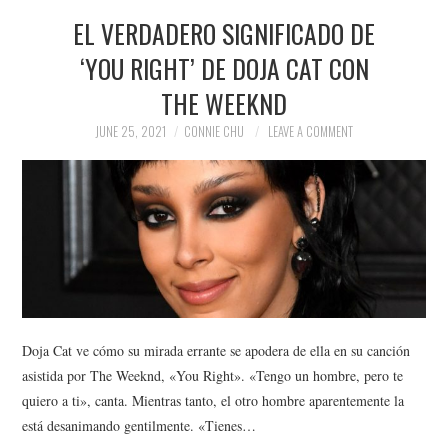
EL VERDADERO SIGNIFICADO DE
‘YOU RIGHT’ DE DOJA CAT CON
THE WEEKND
JUNE 25, 2021
CONNIE CHU
LEAVE A COMMENT
Doja Cat ve cómo su mirada errante se apodera de ella en su canción
asistida por The Weeknd, «You Right». «Tengo un hombre, pero te
quiero a ti», canta. Mientras tanto, el otro hombre aparentemente la
está desanimando gentilmente. «Tienes…