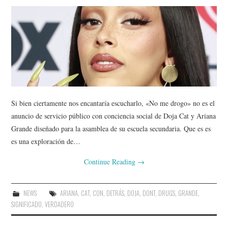
Si bien ciertamente nos encantaría escucharlo, «No me drogo» no es el
anuncio de servicio público con conciencia social de Doja Cat y Ariana
Grande diseñado para la asamblea de su escuela secundaria. Que es es
es una exploración de…
Continue Reading
→
NEWS
ARIANA
,
CAT
,
CON
,
DETRÁS
,
DOJA
,
DONT
,
DRUGS
,
GRANDE
,
SIGNIFICADO
,
VERDADERO