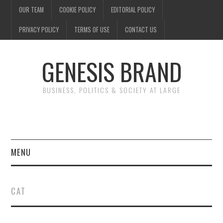
OUR TEAM
COOKIE POLICY
EDITORIAL POLICY
PRIVACY POLICY
TERMS OF USE
CONTACT US
GENESIS BRAND
BUSINESS, POLITICS & SOCIETY AT LARGE
MENU
ENTERTAINMENT
CAT
FINANCE