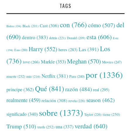
TAGS
con
(766)
del
cómo
(507)
Cast
(306)
Black
(201)
Biden
(194)
(690)
esta
(606)
dentro
(383)
detrás
(221)
Donald
(209)
Este
Los
Harry
(552)
Las
(391)
heres
(283)
(194)
Esto
(200)
(736)
Meghan
(570)
Markle
(353)
love
(266)
Movies
(247)
por
(1336)
Netflix
(381)
muerte
(232)
Para
(240)
más
(216)
Qué
(841)
razón
(484)
príncipe
(362)
real
(295)
realmente
(459)
season
(462)
relación
(308)
revela
(226)
sobre
(1373)
significado
(340)
tiene
(250)
Taylor
(226)
verdad
(640)
Trump
(510)
una
(337)
truth
(252)