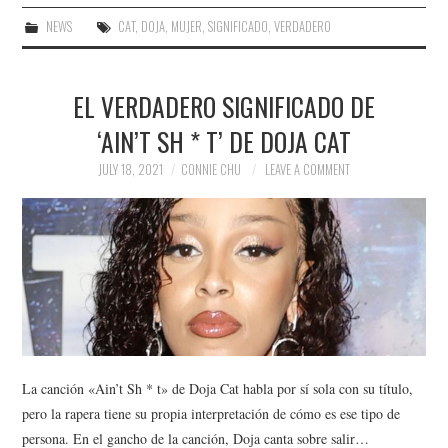
NEWS
CAT
,
DOJA
,
MUJER
,
SIGNIFICADO
,
VERDADERO
EL VERDADERO SIGNIFICADO DE
‘AIN’T SH * T’ DE DOJA CAT
JULY 18, 2021
CONNIE CHU
LEAVE A COMMENT
La canción «Ain’t Sh * t» de Doja Cat habla por sí sola con su título,
pero la rapera tiene su propia interpretación de cómo es ese tipo de
persona. En el gancho de la canción, Doja canta sobre salir…