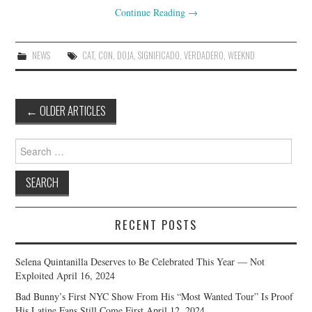
Continue Reading
→
NEWS
CAT
,
CON
,
DOJA
,
SIGNIFICADO
,
VERDADERO
,
WEEKND
Post
←
OLDER ARTICLES
navigation
Search
for:
RECENT POSTS
Selena Quintanilla Deserves to Be Celebrated This Year — Not
Exploited
April 16, 2024
Bad Bunny’s First NYC Show From His “Most Wanted Tour” Is Proof
His Latine Fans Still Come First
April 12, 2024