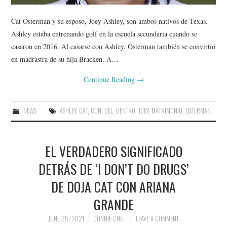
Cat Osterman y su esposo, Joey Ashley, son ambos nativos de Texas.
Ashley estaba entrenando golf en la escuela secundaria cuando se
casaron en 2016. Al casarse con Ashley, Osterman también se convirtió
en madrastra de su hija Bracken. A…
Continue Reading
→
NEWS
ASHLEY
,
CAT
,
CON
,
DEL
,
DENTRO
,
JOEY
,
MATRIMONIO
,
OSTERMAN
EL VERDADERO SIGNIFICADO
DETRÁS DE ‘I DON’T DO DRUGS’
DE DOJA CAT CON ARIANA
GRANDE
JUNE 25, 2021
CONNIE CHU
LEAVE A COMMENT