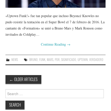
«Uptown Funk!» fue tan popular que incluso Beyoncé Knowles no
pudo resistir la tentación en el Super Bowl el 7 de febrero de 2016. La
cantante de «Formation» se unió a Bruno Mars y Mark Ronson como
invitados de Coldplay…
Continue Reading
→
NEWS
BRUNO
,
FUNK
,
MARS
,
POR
,
SIGNIFICADO
,
UPTOWN
,
VERDADERO
Post
←
OLDER ARTICLES
navigation
Search
for: