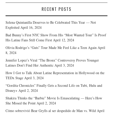
RECENT POSTS
Selena Quintanilla Deserves to Be Celebrated This Year — Not
Exploited
April 16, 2024
Bad Bunny’s First NYC Show From His “Most Wanted Tour” Is Proof
His Latine Fans Still Come First
April 12, 2024
Olivia Rodrigo’s “Guts” Tour Made Me Feel Like a Teen Again
April
8, 2024
Jennifer Lopez’s Viral “The Bronx” Controversy Proves Younger
Latines Don’t Find Her Authentic
April 3, 2024
How I Got to Talk About Latine Representation in Hollywood on the
TEDx Stage
April 3, 2024
“Gordita Chronicles” Finally Gets a Second Life on Tubi, Hulu and
Disney+
April 2, 2024
Shakira Thinks the “Barbie” Movie Is Emasculating — Here’s How
She Missed the Point
April 2, 2024
Cómo sobrevivió Bear Grylls al ser despedido de Man vs. Wild
April