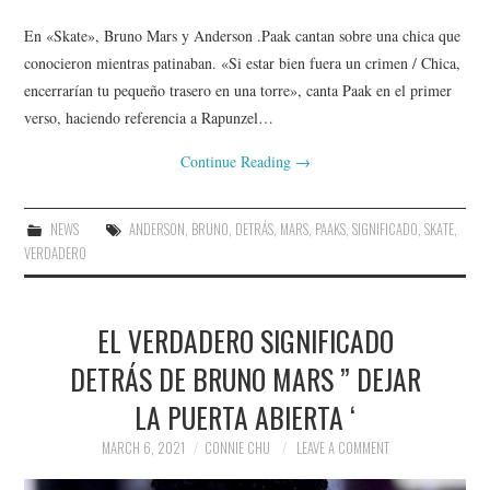
En «Skate», Bruno Mars y Anderson .Paak cantan sobre una chica que
conocieron mientras patinaban. «Si estar bien fuera un crimen / Chica,
encerrarían tu pequeño trasero en una torre», canta Paak en el primer
verso, haciendo referencia a Rapunzel…
Continue Reading
→
NEWS
ANDERSON
,
BRUNO
,
DETRÁS
,
MARS
,
PAAKS
,
SIGNIFICADO
,
SKATE
,
VERDADERO
EL VERDADERO SIGNIFICADO
DETRÁS DE BRUNO MARS ” DEJAR
LA PUERTA ABIERTA ‘
MARCH 6, 2021
CONNIE CHU
LEAVE A COMMENT