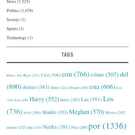
News
(7,523)
Politics
(1,078)
Society
(1)
Sports
(1)
Technology
(1)
TAGS
con
(766)
del
cómo
(507)
Cast
(306)
Black
(201)
Biden
(194)
(690)
esta
(606)
dentro
(383)
detrás
(221)
Donald
(209)
Este
Los
Harry
(552)
Las
(391)
heres
(283)
(194)
Esto
(200)
(736)
Meghan
(570)
Markle
(353)
love
(266)
Movies
(247)
por
(1336)
Netflix
(381)
muerte
(232)
Para
(240)
más
(216)