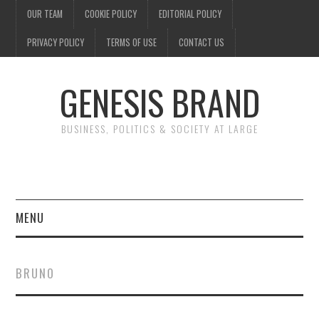
OUR TEAM
COOKIE POLICY
EDITORIAL POLICY
PRIVACY POLICY
TERMS OF USE
CONTACT US
GENESIS BRAND
BUSINESS, POLITICS & SOCIETY AT LARGE
MENU
ENTERTAINMENT
BRUNO
FINANCE