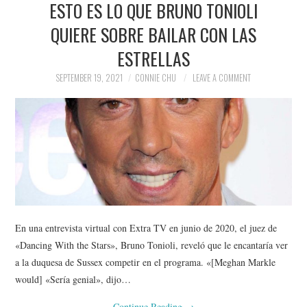
ESTO ES LO QUE BRUNO TONIOLI
NEWS
QUIERE SOBRE BAILAR CON LAS
POLITICS
ESTRELLAS
SOCIETY
SEPTEMBER 19, 2021
CONNIE CHU
LEAVE A COMMENT
SPORTS
TECHNOLOGY
En una entrevista virtual con Extra TV en junio de 2020, el juez de
«Dancing With the Stars», Bruno Tonioli, reveló que le encantaría ver
a la duquesa de Sussex competir en el programa. «[Meghan Markle
would] «Sería genial», dijo…
Continue Reading
→