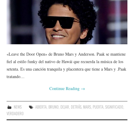
«Leave the Door Open» de Bruno Mars y Anderson. Paak se mantiene
fiel al estilo funky del nativo de Hawái que recuerda la música de los
setenta. Es una canción tranquila y placentera que tiene a Mars y .Paak
tratando…
Continue Reading
→
NEWS
ABIERTA
,
BRUNO
,
DEJAR
,
DETRÁS
,
MARS
,
PUERTA
,
SIGNIFICADO
,
VERDADERO