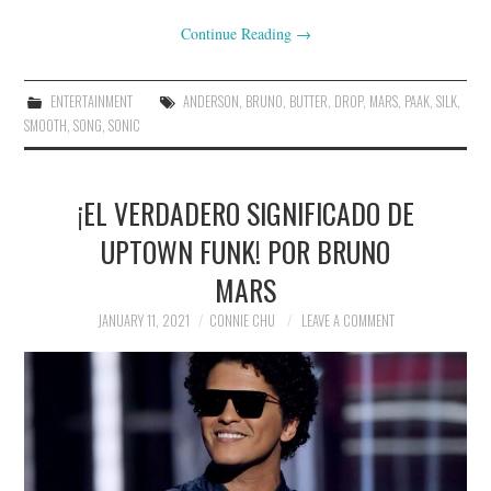
Continue Reading
→
ENTERTAINMENT
ANDERSON
,
BRUNO
,
BUTTER
,
DROP
,
MARS
,
PAAK
,
SILK
,
SMOOTH
,
SONG
,
SONIC
¡EL VERDADERO SIGNIFICADO DE
UPTOWN FUNK! POR BRUNO
MARS
JANUARY 11, 2021
CONNIE CHU
LEAVE A COMMENT