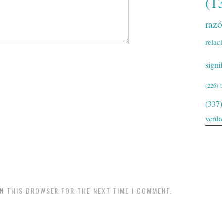
(1
raz
relac
signi
(226)
(337)
verd
IN THIS BROWSER FOR THE NEXT TIME I COMMENT.