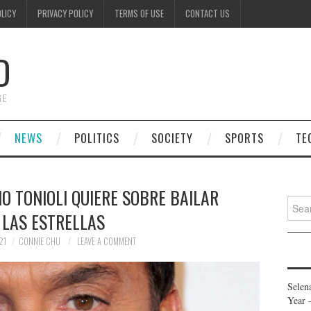
OLICY
PRIVACY POLICY
TERMS OF USE
CONTACT US
D
GE
NEWS
POLITICS
SOCIETY
SPORTS
TE
O TONIOLI QUIERE SOBRE BAILAR
Searc
 LAS ESTRELLAS
for:
21
CONNIE CHU
LEAVE A COMMENT
Selen
Year 