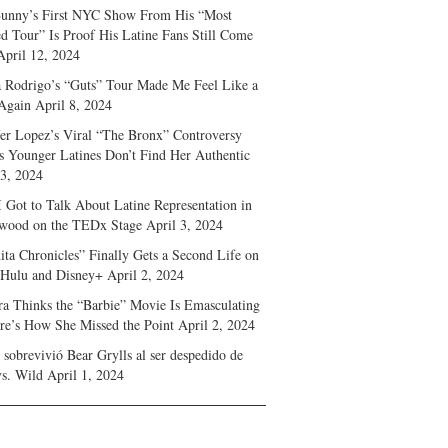
unny’s First NYC Show From His “Most
d Tour” Is Proof His Latine Fans Still Come
April 12, 2024
a Rodrigo’s “Guts” Tour Made Me Feel Like a
Again
April 8, 2024
fer Lopez’s Viral “The Bronx” Controversy
s Younger Latines Don’t Find Her Authentic
 3, 2024
 Got to Talk About Latine Representation in
wood on the TEDx Stage
April 3, 2024
ita Chronicles” Finally Gets a Second Life on
 Hulu and Disney+
April 2, 2024
ra Thinks the “Barbie” Movie Is Emasculating
e’s How She Missed the Point
April 2, 2024
sobrevivió Bear Grylls al ser despedido de
s. Wild
April 1, 2024