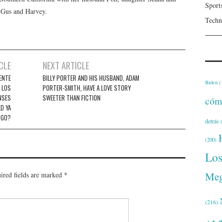
Sport
, Gus and Harvey.
Techn
CLE
NEXT ARTICLE
ENTE
BILLY PORTER AND HIS HUSBAND, ADAM
Biden
(
 LOS
PORTER-SMITH, HAVE A LOVE STORY
NSES
SWEETER THAN FICTION
cóm
D YA
RGO?
detrás
(
(200)
Lo
Meg
ired fields are marked
*
(216)