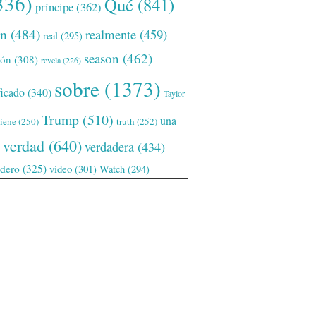
336)
Qué
(841)
príncipe
(362)
ón
(484)
realmente
(459)
real
(295)
season
(462)
ión
(308)
revela
(226)
sobre
(1373)
ficado
(340)
Taylor
Trump
(510)
una
tiene
(250)
truth
(252)
verdad
(640)
verdadera
(434)
adero
(325)
video
(301)
Watch
(294)