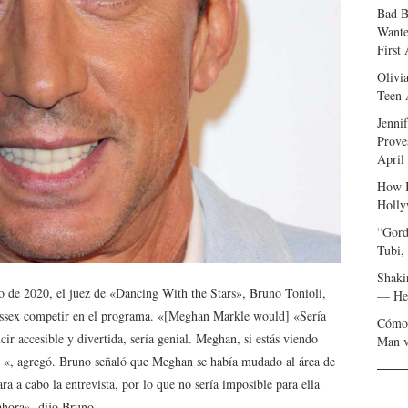
Bad B
Wante
First
Olivi
Teen 
Jenni
Prove
April
How I
Holly
“Gord
Tubi,
Shaki
o de 2020, el juez de «Dancing With the Stars», Bruno Tonioli,
— Her
Sussex competir en el programa. «[Meghan Markle would] «Sería
Cómo 
ir accesible y divertida, sería genial. Meghan, si estás viendo
Man v
as «, agregó. Bruno señaló que Meghan se había mudado al área de
ra a cabo la entrevista, por lo que no sería imposible para ella
 ahora», dijo Bruno.