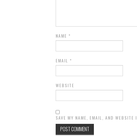
NAME
*
EMAIL
*
WEBSITE
SAVE MY NAME, EMAIL, AND WEBSITE 