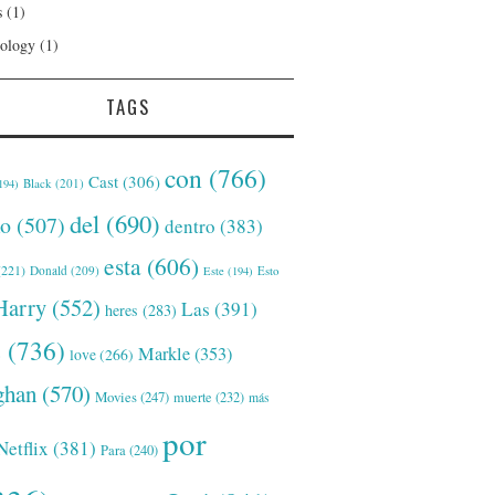
s
(1)
ology
(1)
TAGS
con
(766)
Cast
(306)
Black
(201)
194)
del
(690)
o
(507)
dentro
(383)
esta
(606)
221)
Donald
(209)
Este
(194)
Esto
Harry
(552)
Las
(391)
heres
(283)
s
(736)
Markle
(353)
love
(266)
han
(570)
Movies
(247)
muerte
(232)
más
por
Netflix
(381)
Para
(240)