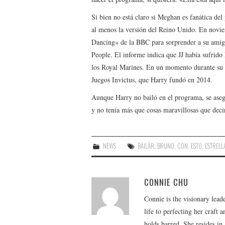
Si bien no está claro si Meghan es fanática de
al menos la versión del Reino Unido. En novie
Dancing» de la BBC para sorprender a su amig
People. El informe indica que JJ había sufrido
los Royal Marines. En un momento durante su re
Juegos Invictus, que Harry fundó en 2014.
Aunque Harry no bailó en el programa, se asegu
y no tenía más que cosas maravillosas que decir 
NEWS
BAILAR
,
BRUNO
,
CON
,
ESTO
,
ESTRELL
CONNIE CHU
Connie is the visionary lead
life to perfecting her craft
holds barred. She resides i