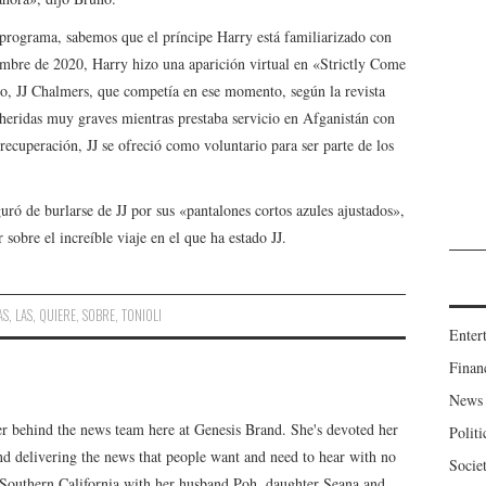
l programa, sabemos que el príncipe Harry está familiarizado con
mbre de 2020, Harry hizo una aparición virtual en «Strictly Come
o, JJ Chalmers, que competía en ese momento, según la revista
 heridas muy graves mientras prestaba servicio en Afganistán con
cuperación, JJ se ofreció como voluntario para ser parte de los
ró de burlarse de JJ por sus «pantalones cortos azules ajustados»,
sobre el increíble viaje en el que ha estado JJ.
AS
,
LAS
,
QUIERE
,
SOBRE
,
TONIOLI
Enter
Finan
News
er behind the news team here at Genesis Brand. She's devoted her
Politi
 and delivering the news that people want and need to hear with no
Socie
n Southern California with her husband Poh, daughter Seana and