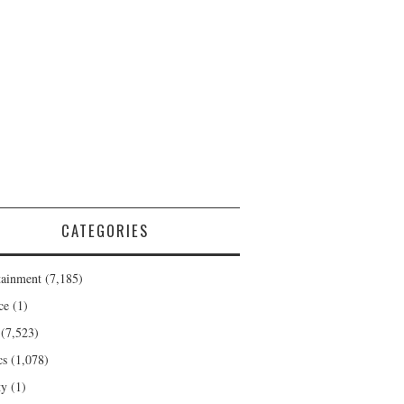
CATEGORIES
tainment
(7,185)
ce
(1)
(7,523)
cs
(1,078)
ty
(1)