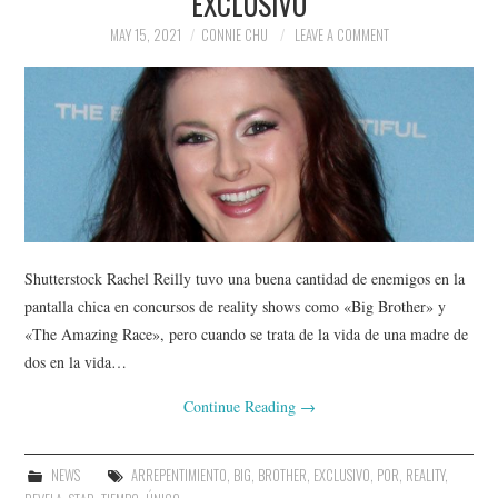
EXCLUSIVO
MAY 15, 2021
CONNIE CHU
LEAVE A COMMENT
Shutterstock Rachel Reilly tuvo una buena cantidad de enemigos en la
pantalla chica en concursos de reality shows como «Big Brother» y
«The Amazing Race», pero cuando se trata de la vida de una madre de
dos en la vida…
Continue Reading
→
NEWS
ARREPENTIMIENTO
,
BIG
,
BROTHER
,
EXCLUSIVO
,
POR
,
REALITY
,