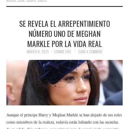
REVELA
,
STAR
,
TIEMPO
,
ÚNICO
SE REVELA EL ARREPENTIMIENTO
NÚMERO UNO DE MEGHAN
MARKLE POR LA VIDA REAL
MARCH 8, 2021
CONNIE CHU
LEAVE A COMMENT
Aunque el príncipe Harry y Meghan Markle se han alejado de sus roles
como miembros de la realeza, todavía están lidiando con las secuelas