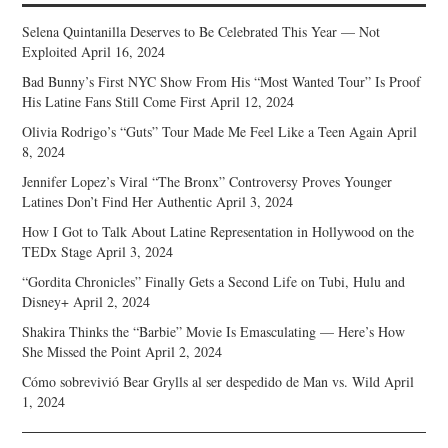
Selena Quintanilla Deserves to Be Celebrated This Year — Not
Exploited
April 16, 2024
Bad Bunny’s First NYC Show From His “Most Wanted Tour” Is Proof
His Latine Fans Still Come First
April 12, 2024
Olivia Rodrigo’s “Guts” Tour Made Me Feel Like a Teen Again
April
8, 2024
Jennifer Lopez’s Viral “The Bronx” Controversy Proves Younger
Latines Don’t Find Her Authentic
April 3, 2024
How I Got to Talk About Latine Representation in Hollywood on the
TEDx Stage
April 3, 2024
“Gordita Chronicles” Finally Gets a Second Life on Tubi, Hulu and
Disney+
April 2, 2024
Shakira Thinks the “Barbie” Movie Is Emasculating — Here’s How
She Missed the Point
April 2, 2024
Cómo sobrevivió Bear Grylls al ser despedido de Man vs. Wild
April
1, 2024