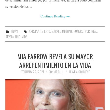
de su salida. Sin embargo, por primera vez, la pareja pudo compartir
su versión de los…
Continue Reading
→
NEWS
ARREPENTIMIENTO
,
MARKLE
,
MEGHAN
,
NÚMERO
,
POR
,
REAL
,
REVELA
,
UNO
,
VIDA
MIA FARROW REVELA SU MAYOR
ARREPENTIMIENTO EN LA VIDA
FEBRUARY 22, 2021
CONNIE CHU
LEAVE A COMMENT