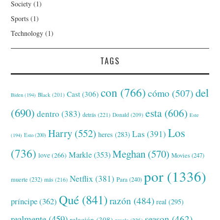
Society
(1)
Sports
(1)
Technology
(1)
TAGS
con
(766)
del
cómo
(507)
Cast
(306)
Black
(201)
Biden
(194)
(690)
esta
(606)
dentro
(383)
detrás
(221)
Donald
(209)
Este
Los
Harry
(552)
Las
(391)
heres
(283)
(194)
Esto
(200)
(736)
Meghan
(570)
Markle
(353)
love
(266)
Movies
(247)
por
(1336)
Netflix
(381)
muerte
(232)
Para
(240)
más
(216)
Qué
(841)
razón
(484)
príncipe
(362)
real
(295)
realmente
(459)
season
(462)
relación
(308)
revela
(226)