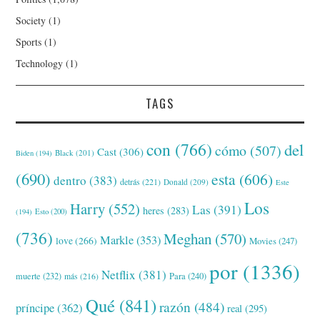
Society
(1)
Sports
(1)
Technology
(1)
TAGS
con
(766)
del
cómo
(507)
Cast
(306)
Black
(201)
Biden
(194)
(690)
esta
(606)
dentro
(383)
detrás
(221)
Donald
(209)
Este
Los
Harry
(552)
Las
(391)
heres
(283)
(194)
Esto
(200)
(736)
Meghan
(570)
Markle
(353)
love
(266)
Movies
(247)
por
(1336)
Netflix
(381)
muerte
(232)
Para
(240)
más
(216)
Qué
(841)
razón
(484)
príncipe
(362)
real
(295)