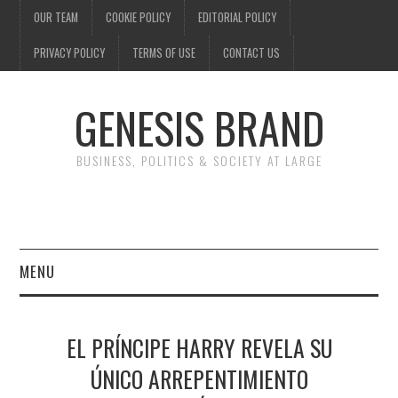
OUR TEAM
COOKIE POLICY
EDITORIAL POLICY
PRIVACY POLICY
TERMS OF USE
CONTACT US
GENESIS BRAND
BUSINESS, POLITICS & SOCIETY AT LARGE
MENU
ENTERTAINMENT
EL PRÍNCIPE HARRY REVELA SU
FINANCE
ÚNICO ARREPENTIMIENTO