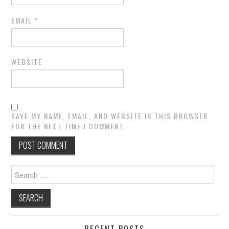
EMAIL
*
WEBSITE
SAVE MY NAME, EMAIL, AND WEBSITE IN THIS BROWSER
FOR THE NEXT TIME I COMMENT.
Search
for:
RECENT POSTS