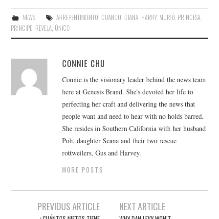
NEWS
ARREPENTIMIENTO
,
CUANDO
,
DIANA
,
HARRY
,
MURIÓ
,
PRINCESA
,
PRÍNCIPE
,
REVELA
,
ÚNICO
CONNIE CHU
Connie is the visionary leader behind the news team
here at Genesis Brand. She's devoted her life to
perfecting her craft and delivering the news that
people want and need to hear with no holds barred.
She resides in Southern California with her husband
Poh, daughter Seana and their two rescue
rottweilers, Gus and Harvey.
MORE POSTS
Post
PREVIOUS ARTICLE
NEXT ARTICLE
¿CUÁNTOS NIETOS TIENE
WHY DAN LEVY WON’T