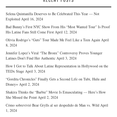
Selena Quintanilla Deserves to Be Celebrated This Year — Not
Exploited
April 16, 2024
Bad Bunny’s First NYC Show From His “Most Wanted Tour” Is Proof
His Latine Fans Still Come First
April 12, 2024
Olivia Rodrigo’s “Guts” Tour Made Me Feel Like a Teen Again
April
8, 2024
Jennifer Lopez’s Viral “The Bronx” Controversy Proves Younger
Latines Don’t Find Her Authentic
April 3, 2024
How I Got to Talk About Latine Representation in Hollywood on the
TEDx Stage
April 3, 2024
“Gordita Chronicles” Finally Gets a Second Life on Tubi, Hulu and
Disney+
April 2, 2024
Shakira Thinks the “Barbie” Movie Is Emasculating — Here’s How
She Missed the Point
April 2, 2024
Cómo sobrevivió Bear Grylls al ser despedido de Man vs. Wild
April
1, 2024