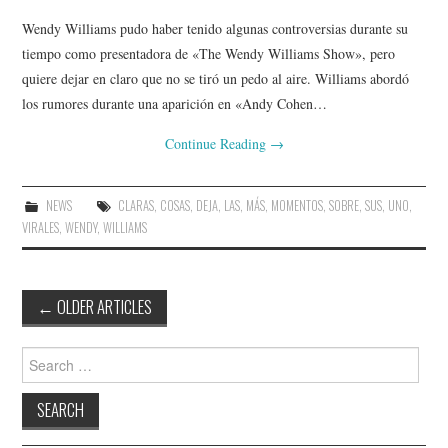
Wendy Williams pudo haber tenido algunas controversias durante su
tiempo como presentadora de «The Wendy Williams Show», pero
quiere dejar en claro que no se tiró un pedo al aire. Williams abordó
los rumores durante una aparición en «Andy Cohen…
Continue Reading
→
NEWS
CLARAS
,
COSAS
,
DEJA
,
LAS
,
MÁS
,
MOMENTOS
,
SOBRE
,
SUS
,
UNO
,
VIRALES
,
WENDY
,
WILLIAMS
Post
←
OLDER ARTICLES
navigation
Search
for: