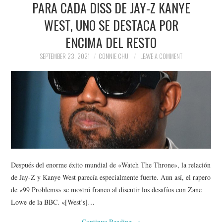
PARA CADA DISS DE JAY-Z KANYE
NEWS
WEST, UNO SE DESTACA POR
POLITICS
ENCIMA DEL RESTO
SOCIETY
SEPTEMBER 23, 2021
CONNIE CHU
LEAVE A COMMENT
SPORTS
TECHNOLOGY
Después del enorme éxito mundial de «Watch The Throne», la relación
de Jay-Z y Kanye West parecía especialmente fuerte. Aun así, el rapero
de «99 Problems» se mostró franco al discutir los desafíos con Zane
Lowe de la BBC. «[West’s]…
Continue Reading
→