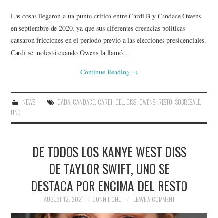
Las cosas llegaron a un punto crítico entre Cardi B y Candace Owens
en septiembre de 2020, ya que sus diferentes creencias políticas
causaron fricciones en el período previo a las elecciones presidenciales.
Cardi se molestó cuando Owens la llamó…
Continue Reading
→
NEWS
CADA
,
CANDACE
,
CARDI
,
DEL
,
DISS
,
OWENS
,
RESTO
,
SOBRESALE
,
UNO
DE TODOS LOS KANYE WEST DISS
DE TAYLOR SWIFT, UNO SE
DESTACA POR ENCIMA DEL RESTO
AUGUST 12, 2021
CONNIE CHU
LEAVE A COMMENT