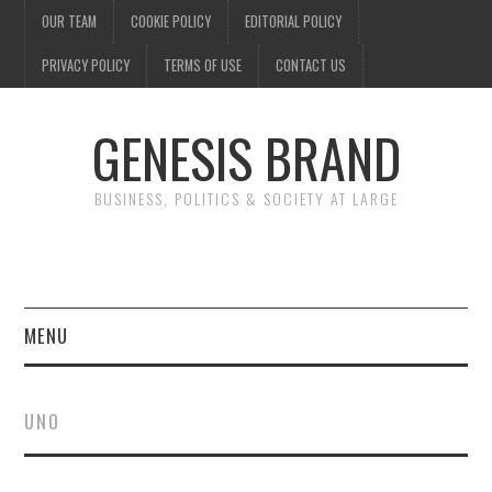
OUR TEAM
COOKIE POLICY
EDITORIAL POLICY
PRIVACY POLICY
TERMS OF USE
CONTACT US
GENESIS BRAND
BUSINESS, POLITICS & SOCIETY AT LARGE
MENU
ENTERTAINMENT
UNO
FINANCE