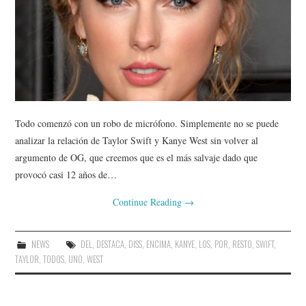
Todo comenzó con un robo de micrófono. Simplemente no se puede
analizar la relación de Taylor Swift y Kanye West sin volver al
argumento de OG, que creemos que es el más salvaje dado que
provocó casi 12 años de…
Continue Reading
→
NEWS
DEL
,
DESTACA
,
DISS
,
ENCIMA
,
KANYE
,
LOS
,
POR
,
RESTO
,
SWIFT
,
TAYLOR
,
TODOS
,
UNO
,
WEST