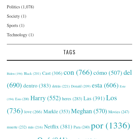
Politics
(1,078)
Society
(1)
Sports
(1)
Technology
(1)
TAGS
con
(766)
del
cómo
(507)
Cast
(306)
Black
(201)
Biden
(194)
(690)
esta
(606)
dentro
(383)
detrás
(221)
Donald
(209)
Este
Los
Harry
(552)
Las
(391)
heres
(283)
(194)
Esto
(200)
(736)
Meghan
(570)
Markle
(353)
love
(266)
Movies
(247)
por
(1336)
Netflix
(381)
muerte
(232)
Para
(240)
más
(216)