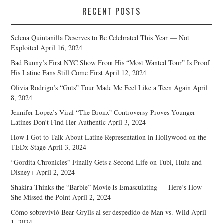
RECENT POSTS
Selena Quintanilla Deserves to Be Celebrated This Year — Not
Exploited
April 16, 2024
Bad Bunny’s First NYC Show From His “Most Wanted Tour” Is Proof
His Latine Fans Still Come First
April 12, 2024
Olivia Rodrigo’s “Guts” Tour Made Me Feel Like a Teen Again
April
8, 2024
Jennifer Lopez’s Viral “The Bronx” Controversy Proves Younger
Latines Don’t Find Her Authentic
April 3, 2024
How I Got to Talk About Latine Representation in Hollywood on the
TEDx Stage
April 3, 2024
“Gordita Chronicles” Finally Gets a Second Life on Tubi, Hulu and
Disney+
April 2, 2024
Shakira Thinks the “Barbie” Movie Is Emasculating — Here’s How
She Missed the Point
April 2, 2024
Cómo sobrevivió Bear Grylls al ser despedido de Man vs. Wild
April
1, 2024