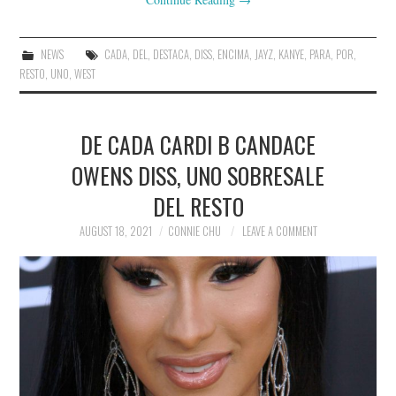
NEWS
CADA
,
DEL
,
DESTACA
,
DISS
,
ENCIMA
,
JAYZ
,
KANYE
,
PARA
,
POR
,
RESTO
,
UNO
,
WEST
DE CADA CARDI B CANDACE
OWENS DISS, UNO SOBRESALE
DEL RESTO
AUGUST 18, 2021
CONNIE CHU
LEAVE A COMMENT