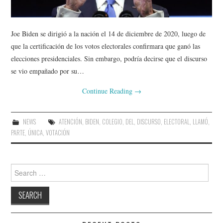
Joe Biden se dirigió a la nación el 14 de diciembre de 2020, luego de
que la certificación de los votos electorales confirmara que ganó las
elecciones presidenciales. Sin embargo, podría decirse que el discurso
se vio empañado por su…
Continue Reading
→
NEWS
ATENCIÓN
,
BIDEN
,
COLEGIO
,
DEL
,
DISCURSO
,
ELECTORAL
,
LLAMÓ
,
PARTE
,
ÚNICA
,
VOTACIÓN
Search
for: