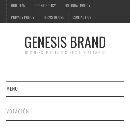
OUR TEAM
COOKIE POLICY
EDITORIAL POLICY
PRIVACY POLICY
TERMS OF USE
CONTACT US
GENESIS BRAND
BUSINESS, POLITICS & SOCIETY AT LARGE
MENU
ENTERTAINMENT
VOTACIÓN
FINANCE