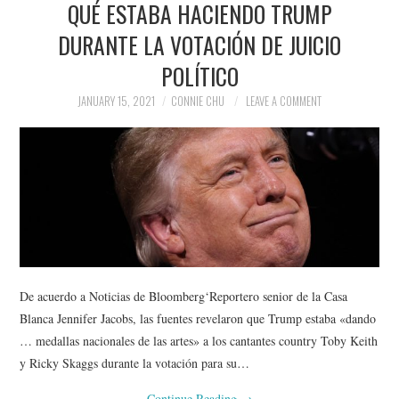
QUÉ ESTABA HACIENDO TRUMP
NEWS
DURANTE LA VOTACIÓN DE JUICIO
POLITICS
POLÍTICO
SOCIETY
JANUARY 15, 2021
CONNIE CHU
LEAVE A COMMENT
SPORTS
TECHNOLOGY
De acuerdo a Noticias de Bloomberg‘Reportero senior de la Casa
Blanca Jennifer Jacobs, las fuentes revelaron que Trump estaba «dando
… medallas nacionales de las artes» a los cantantes country Toby Keith
y Ricky Skaggs durante la votación para su…
Continue Reading
→