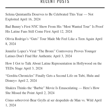
RECENT POSTS
Selena Quintanilla Deserves to Be Celebrated This Year — Not
Exploited
April 16, 2024
Bad Bunny’s First NYC Show From His “Most Wanted Tour” Is Proof
His Latine Fans Still Come First
April 12, 2024
Olivia Rodrigo’s “Guts” Tour Made Me Feel Like a Teen Again
April
8, 2024
Jennifer Lopez’s Viral “The Bronx” Controversy Proves Younger
Latines Don’t Find Her Authentic
April 3, 2024
How I Got to Talk About Latine Representation in Hollywood on the
TEDx Stage
April 3, 2024
“Gordita Chronicles” Finally Gets a Second Life on Tubi, Hulu and
Disney+
April 2, 2024
Shakira Thinks the “Barbie” Movie Is Emasculating — Here’s How
She Missed the Point
April 2, 2024
Cómo sobrevivió Bear Grylls al ser despedido de Man vs. Wild
April
1, 2024