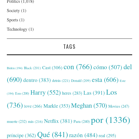
Politics
(1,078)
Society
(1)
Sports
(1)
Technology
(1)
TAGS
con
(766)
del
cómo
(507)
Cast
(306)
Black
(201)
Biden
(194)
(690)
esta
(606)
dentro
(383)
detrás
(221)
Donald
(209)
Este
Los
Harry
(552)
Las
(391)
heres
(283)
(194)
Esto
(200)
(736)
Meghan
(570)
Markle
(353)
love
(266)
Movies
(247)
por
(1336)
Netflix
(381)
muerte
(232)
Para
(240)
más
(216)
Qué
(841)
razón
(484)
príncipe
(362)
real
(295)