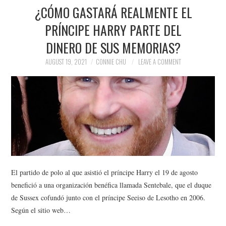
¿CÓMO GASTARÁ REALMENTE EL
PRÍNCIPE HARRY PARTE DEL
DINERO DE SUS MEMORIAS?
AUGUST 19, 2021
CONNIE CHU
LEAVE A COMMENT
El partido de polo al que asistió el príncipe Harry el 19 de agosto
benefició a una organización benéfica llamada Sentebale, que el duque
de Sussex cofundó junto con el príncipe Seeiso de Lesotho en 2006.
Según el sitio web…