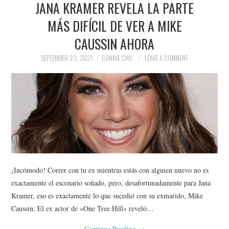
JANA KRAMER REVELA LA PARTE
NEWS
MÁS DIFÍCIL DE VER A MIKE
POLITICS
CAUSSIN AHORA
SOCIETY
SEPTEMBER 23, 2021
CONNIE CHU
LEAVE A COMMENT
SPORTS
TECHNOLOGY
¡Incómodo! Correr con tu ex mientras estás con alguien nuevo no es
exactamente el escenario soñado, pero, desafortunadamente para Jana
Kramer, eso es exactamente lo que sucedió con su exmarido, Mike
Caussin. El ex actor de «One Tree Hill» reveló…
Continue Reading
→