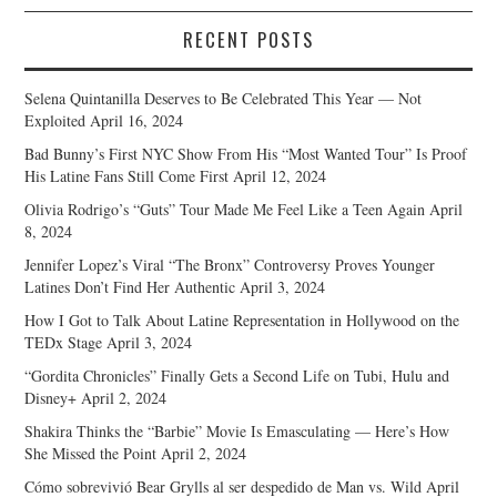
RECENT POSTS
Selena Quintanilla Deserves to Be Celebrated This Year — Not
Exploited
April 16, 2024
Bad Bunny’s First NYC Show From His “Most Wanted Tour” Is Proof
His Latine Fans Still Come First
April 12, 2024
Olivia Rodrigo’s “Guts” Tour Made Me Feel Like a Teen Again
April
8, 2024
Jennifer Lopez’s Viral “The Bronx” Controversy Proves Younger
Latines Don’t Find Her Authentic
April 3, 2024
How I Got to Talk About Latine Representation in Hollywood on the
TEDx Stage
April 3, 2024
“Gordita Chronicles” Finally Gets a Second Life on Tubi, Hulu and
Disney+
April 2, 2024
Shakira Thinks the “Barbie” Movie Is Emasculating — Here’s How
She Missed the Point
April 2, 2024
Cómo sobrevivió Bear Grylls al ser despedido de Man vs. Wild
April