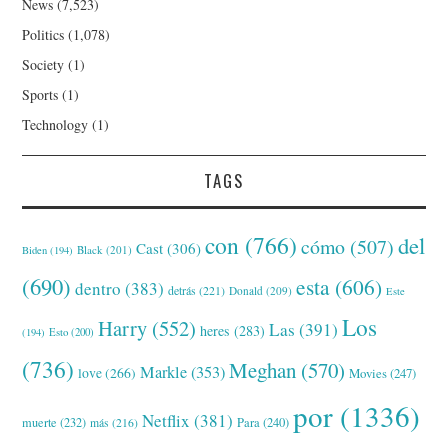
News
(7,523)
Politics
(1,078)
Society
(1)
Sports
(1)
Technology
(1)
TAGS
con
(766)
del
cómo
(507)
Cast
(306)
Black
(201)
Biden
(194)
(690)
esta
(606)
dentro
(383)
detrás
(221)
Donald
(209)
Este
Los
Harry
(552)
Las
(391)
heres
(283)
(194)
Esto
(200)
(736)
Meghan
(570)
Markle
(353)
love
(266)
Movies
(247)
por
(1336)
Netflix
(381)
muerte
(232)
Para
(240)
más
(216)