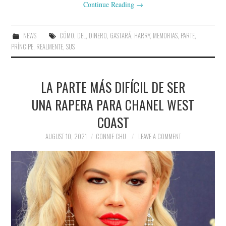
Continue Reading
→
NEWS
CÓMO
,
DEL
,
DINERO
,
GASTARÁ
,
HARRY
,
MEMORIAS
,
PARTE
,
PRÍNCIPE
,
REALMENTE
,
SUS
LA PARTE MÁS DIFÍCIL DE SER
UNA RAPERA PARA CHANEL WEST
COAST
AUGUST 10, 2021
CONNIE CHU
LEAVE A COMMENT