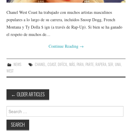
Chanel West Coast ha trabajado con muchos artistas masculinos
populares a lo largo de su carrera, incluidos Snoop Dogg, French
Montana y Ty Dolla $ ign (a través de Rap-Up). Si bien se ha ganado
el respeto de muchos de…
Continue Reading
→
NEWS
CHANEL
,
COAST
,
DIFÍCIL
,
MÁS
,
PARA
,
PARTE
,
RAPERA
,
SER
,
UNA
,
WEST
Post
←
OLDER ARTICLES
navigation
Search
for: