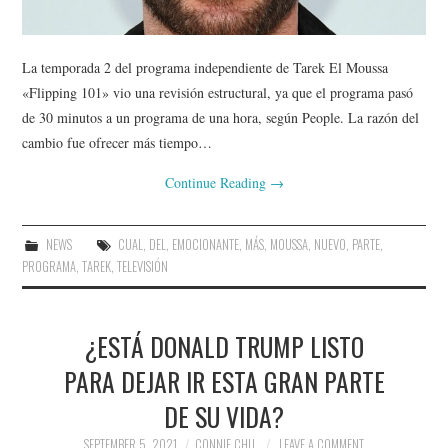
La temporada 2 del programa independiente de Tarek El Moussa
«Flipping 101» vio una revisión estructural, ya que el programa pasó
de 30 minutos a un programa de una hora, según People. La razón del
cambio fue ofrecer más tiempo…
Continue Reading
→
NEWS
CUAL
,
DEL
,
EMOCIONANTE
,
MÁS
,
MOUSSA
,
NUEVO
,
PARTE
,
PROGRAMA
,
TAREK
,
TELEVISIÓN
¿ESTÁ DONALD TRUMP LISTO
PARA DEJAR IR ESTA GRAN PARTE
DE SU VIDA?
SEPTEMBER 5, 2021
CONNIE CHU
LEAVE A COMMENT