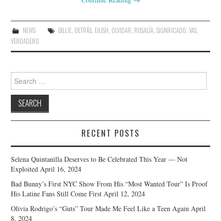
NEWS
BILLIE
,
DETRÁS
,
EILISH
,
OLVIDAR
,
ROSALÍA
,
SIGNIFICADO
,
VAS
,
VERDADERO
Search
for:
RECENT POSTS
Selena Quintanilla Deserves to Be Celebrated This Year — Not
Exploited
April 16, 2024
Bad Bunny’s First NYC Show From His “Most Wanted Tour” Is Proof
His Latine Fans Still Come First
April 12, 2024
Olivia Rodrigo’s “Guts” Tour Made Me Feel Like a Teen Again
April
8, 2024