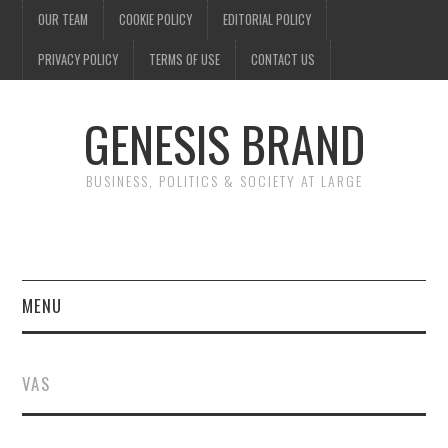
OUR TEAM
COOKIE POLICY
EDITORIAL POLICY
PRIVACY POLICY
TERMS OF USE
CONTACT US
GENESIS BRAND
BUSINESS, POLITICS & SOCIETY AT LARGE
MENU
ENTERTAINMENT
VAS
FINANCE