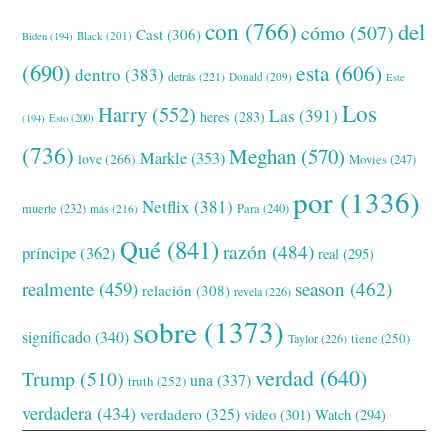
con
(766)
del
cómo
(507)
Cast
(306)
Black
(201)
Biden
(194)
(690)
esta
(606)
dentro
(383)
detrás
(221)
Donald
(209)
Este
Los
Harry
(552)
Las
(391)
heres
(283)
(194)
Esto
(200)
(736)
Meghan
(570)
Markle
(353)
love
(266)
Movies
(247)
por
(1336)
Netflix
(381)
muerte
(232)
Para
(240)
más
(216)
Qué
(841)
razón
(484)
príncipe
(362)
real
(295)
realmente
(459)
season
(462)
relación
(308)
revela
(226)
sobre
(1373)
significado
(340)
tiene
(250)
Taylor
(226)
verdad
(640)
Trump
(510)
una
(337)
truth
(252)
verdadera
(434)
verdadero
(325)
video
(301)
Watch
(294)