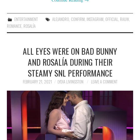
ENTERTAINMENT
ALEJANDRO
,
CONFIRM
,
INSTAGRAM
,
OFFICIAL
,
RAUW
,
ROMANCE
,
ROSALÍA
ALL EYES WERE ON BAD BUNNY
AND ROSALÍA DURING THEIR
STEAMY SNL PERFORMANCE
FEBRUARY 21, 2021
LYDIA LIVINGSTON
LEAVE A COMMENT