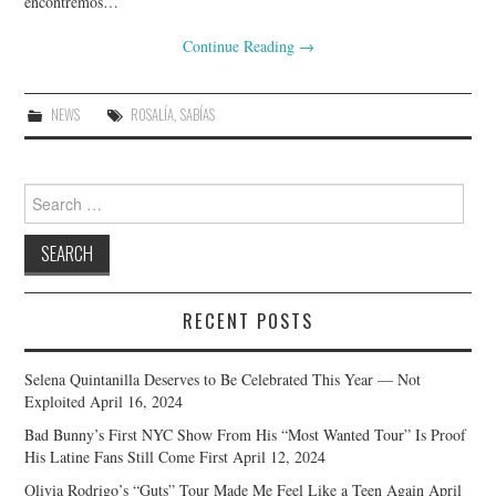
encontremos…
Continue Reading
→
NEWS
ROSALÍA
,
SABÍAS
Search
for:
RECENT POSTS
Selena Quintanilla Deserves to Be Celebrated This Year — Not
Exploited
April 16, 2024
Bad Bunny’s First NYC Show From His “Most Wanted Tour” Is Proof
His Latine Fans Still Come First
April 12, 2024
Olivia Rodrigo’s “Guts” Tour Made Me Feel Like a Teen Again
April