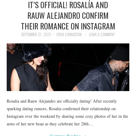
IT’S OFFICIAL! ROSALÍA AND
NEWS
RAUW ALEJANDRO CONFIRM
POLITICS
THEIR ROMANCE ON INSTAGRAM
SOCIETY
SEPTEMBER 27, 2021
LYDIA LIVINGSTON
LEAVE A COMMENT
SPORTS
TECHNOLOGY
Rosalía and Rauw Alejandro are officially dating! After recently
sparking dating rumors, Rosalía confirmed their relationship on
Instagram over the weekend by sharing some cozy photos of her in the
arms of her new beau as they celebrate her 28th…
Continue Reading
→