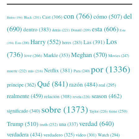
con
(766)
del
cómo
(507)
Cast
(306)
Black
(201)
Biden
(194)
(690)
esta
(606)
dentro
(383)
detrás
(221)
Donald
(209)
Este
Los
Harry
(552)
Las
(391)
heres
(283)
(194)
Esto
(200)
(736)
Meghan
(570)
Markle
(353)
love
(266)
Movies
(247)
por
(1336)
Netflix
(381)
muerte
(232)
Para
(240)
más
(216)
Qué
(841)
razón
(484)
príncipe
(362)
real
(295)
realmente
(459)
season
(462)
relación
(308)
revela
(226)
sobre
(1373)
significado
(340)
tiene
(250)
Taylor
(226)
verdad
(640)
Trump
(510)
una
(337)
truth
(252)
verdadera
(434)
verdadero
(325)
video
(301)
Watch
(294)