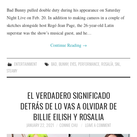
Bad Bunny pulled double duty during his appearance on Saturday
Night Live on Feb. 20. In addition to making cameos in a couple of
sketches alongside host Regé-Jean Page, the 26-year-old Latin
superstar was the show’s musical guest, and he…
Continue Reading
→
ENTERTAINMENT
BAD
,
BUNNY
,
EYES
,
PERFORMANCE
,
ROSALÍA
,
SNL
,
STEAMY
EL VERDADERO SIGNIFICADO
DETRÁS DE LO VAS A OLVIDAR DE
BILLIE EILISH Y ROSALIA
JANUARY 22, 2021
CONNIE CHU
LEAVE A COMMENT