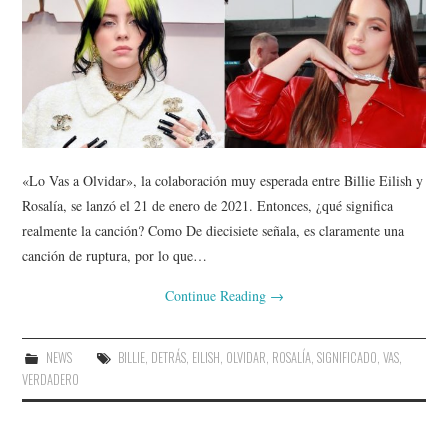
«Lo Vas a Olvidar», la colaboración muy esperada entre Billie Eilish y
Rosalía, se lanzó el 21 de enero de 2021. Entonces, ¿qué significa
realmente la canción? Como De diecisiete señala, es claramente una
canción de ruptura, por lo que…
Continue Reading
→
NEWS
BILLIE
,
DETRÁS
,
EILISH
,
OLVIDAR
,
ROSALÍA
,
SIGNIFICADO
,
VAS
,
VERDADERO