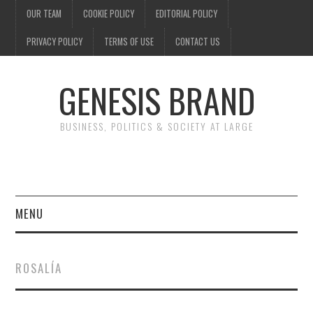
OUR TEAM
COOKIE POLICY
EDITORIAL POLICY
PRIVACY POLICY
TERMS OF USE
CONTACT US
GENESIS BRAND
BUSINESS, POLITICS & SOCIETY AT LARGE
MENU
ENTERTAINMENT
ROSALÍA
FINANCE