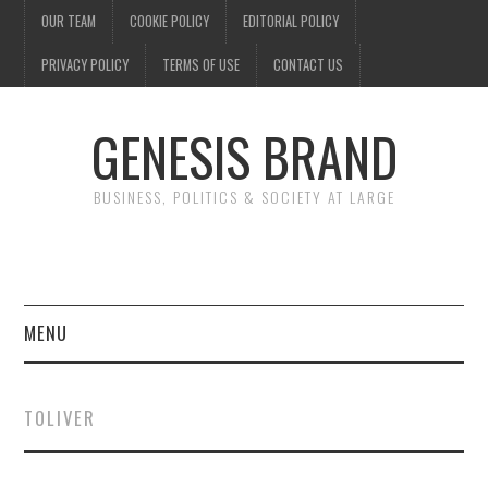
OUR TEAM
COOKIE POLICY
EDITORIAL POLICY
PRIVACY POLICY
TERMS OF USE
CONTACT US
GENESIS BRAND
BUSINESS, POLITICS & SOCIETY AT LARGE
MENU
ENTERTAINMENT
TOLIVER
FINANCE