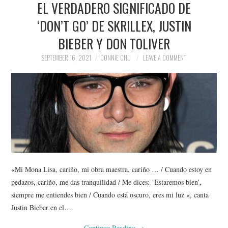
EL VERDADERO SIGNIFICADO DE
NEWS
‘DON’T GO’ DE SKRILLEX, JUSTIN
POLITICS
BIEBER Y DON TOLIVER
SOCIETY
SEPTEMBER 16, 2021
CONNIE CHU
LEAVE A COMMENT
SPORTS
TECHNOLOGY
«Mi Mona Lisa, cariño, mi obra maestra, cariño … / Cuando estoy en
pedazos, cariño, me das tranquilidad / Me dices: ‘Estaremos bien’,
siempre me entiendes bien / Cuando está oscuro, eres mi luz «, canta
Justin Bieber en el…
Continue Reading
→