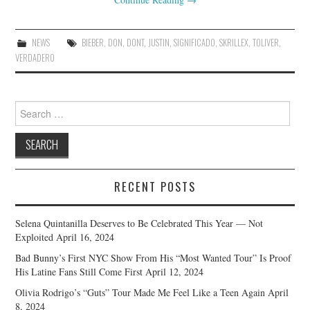
NEWS
BIEBER
,
DON
,
DONT
,
JUSTIN
,
SIGNIFICADO
,
SKRILLEX
,
TOLIVER
,
VERDADERO
Search
for:
RECENT POSTS
Selena Quintanilla Deserves to Be Celebrated This Year — Not
Exploited
April 16, 2024
Bad Bunny’s First NYC Show From His “Most Wanted Tour” Is Proof
His Latine Fans Still Come First
April 12, 2024
Olivia Rodrigo’s “Guts” Tour Made Me Feel Like a Teen Again
April
8, 2024