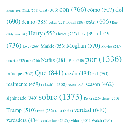
con
(766)
del
cómo
(507)
Cast
(306)
Black
(201)
Biden
(194)
(690)
esta
(606)
dentro
(383)
detrás
(221)
Donald
(209)
Este
Los
Harry
(552)
Las
(391)
heres
(283)
(194)
Esto
(200)
(736)
Meghan
(570)
Markle
(353)
love
(266)
Movies
(247)
por
(1336)
Netflix
(381)
muerte
(232)
Para
(240)
más
(216)
Qué
(841)
razón
(484)
príncipe
(362)
real
(295)
realmente
(459)
season
(462)
relación
(308)
revela
(226)
sobre
(1373)
significado
(340)
tiene
(250)
Taylor
(226)
verdad
(640)
Trump
(510)
una
(337)
truth
(252)
verdadera
(434)
verdadero
(325)
video
(301)
Watch
(294)