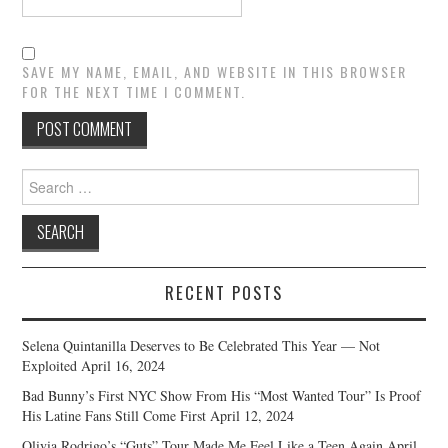
SAVE MY NAME, EMAIL, AND WEBSITE IN THIS BROWSER
FOR THE NEXT TIME I COMMENT.
Search
for:
RECENT POSTS
Selena Quintanilla Deserves to Be Celebrated This Year — Not
Exploited
April 16, 2024
Bad Bunny’s First NYC Show From His “Most Wanted Tour” Is Proof
His Latine Fans Still Come First
April 12, 2024
Olivia Rodrigo’s “Guts” Tour Made Me Feel Like a Teen Again
April