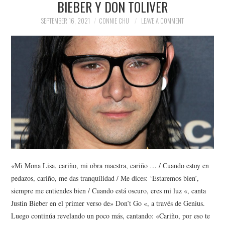
BIEBER Y DON TOLIVER
NEWS
SEPTEMBER 16, 2021
CONNIE CHU
LEAVE A COMMENT
POLITICS
SOCIETY
SPORTS
TECHNOLOGY
«Mi Mona Lisa, cariño, mi obra maestra, cariño … / Cuando estoy en
pedazos, cariño, me das tranquilidad / Me dices: ‘Estaremos bien’,
siempre me entiendes bien / Cuando está oscuro, eres mi luz «, canta
Justin Bieber en el primer verso de» Don’t Go «, a través de Genius.
Luego continúa revelando un poco más, cantando: «Cariño, por eso te