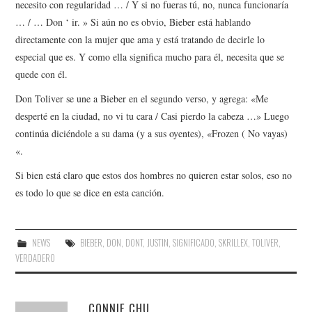
necesito con regularidad … / Y si no fueras tú, no, nunca funcionaría
… / … Don ‘ ir. » Si aún no es obvio, Bieber está hablando
directamente con la mujer que ama y está tratando de decirle lo
especial que es. Y como ella significa mucho para él, necesita que se
quede con él.
Don Toliver se une a Bieber en el segundo verso, y agrega: «Me
desperté en la ciudad, no vi tu cara / Casi pierdo la cabeza …» Luego
continúa diciéndole a su dama (y a sus oyentes), «Frozen ( No vayas)
«.
Si bien está claro que estos dos hombres no quieren estar solos, eso no
es todo lo que se dice en esta canción.
NEWS
BIEBER
,
DON
,
DONT
,
JUSTIN
,
SIGNIFICADO
,
SKRILLEX
,
TOLIVER
,
VERDADERO
CONNIE CHU