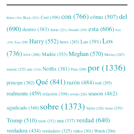
con
(766)
del
cómo
(507)
Cast
(306)
Black
(201)
Biden
(194)
(690)
esta
(606)
dentro
(383)
detrás
(221)
Donald
(209)
Este
Los
Harry
(552)
Las
(391)
heres
(283)
(194)
Esto
(200)
(736)
Meghan
(570)
Markle
(353)
love
(266)
Movies
(247)
por
(1336)
Netflix
(381)
muerte
(232)
Para
(240)
más
(216)
Qué
(841)
razón
(484)
príncipe
(362)
real
(295)
realmente
(459)
season
(462)
relación
(308)
revela
(226)
sobre
(1373)
significado
(340)
tiene
(250)
Taylor
(226)
verdad
(640)
Trump
(510)
una
(337)
truth
(252)
verdadera
(434)
verdadero
(325)
video
(301)
Watch
(294)