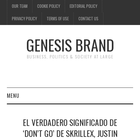
OUR TEAM
COOKIE POLICY
EDITORIAL POLICY
PRIVACY POLICY
TERMS OF USE
CONTACT US
GENESIS BRAND
BUSINESS, POLITICS & SOCIETY AT LARGE
MENU
ENTERTAINMENT
EL VERDADERO SIGNIFICADO DE
FINANCE
‘DON’T GO’ DE SKRILLEX, JUSTIN