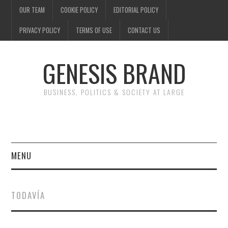
OUR TEAM
COOKIE POLICY
EDITORIAL POLICY
PRIVACY POLICY
TERMS OF USE
CONTACT US
GENESIS BRAND
BUSINESS, POLITICS & SOCIETY AT LARGE
MENU
ENTERTAINMENT
TODAVÍA
FINANCE