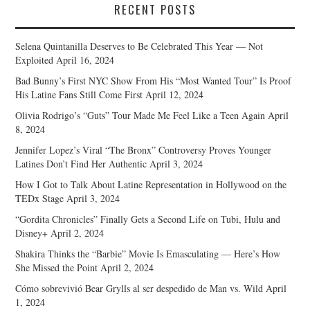
RECENT POSTS
Selena Quintanilla Deserves to Be Celebrated This Year — Not
Exploited
April 16, 2024
Bad Bunny’s First NYC Show From His “Most Wanted Tour” Is Proof
His Latine Fans Still Come First
April 12, 2024
Olivia Rodrigo’s “Guts” Tour Made Me Feel Like a Teen Again
April
8, 2024
Jennifer Lopez’s Viral “The Bronx” Controversy Proves Younger
Latines Don’t Find Her Authentic
April 3, 2024
How I Got to Talk About Latine Representation in Hollywood on the
TEDx Stage
April 3, 2024
“Gordita Chronicles” Finally Gets a Second Life on Tubi, Hulu and
Disney+
April 2, 2024
Shakira Thinks the “Barbie” Movie Is Emasculating — Here’s How
She Missed the Point
April 2, 2024
Cómo sobrevivió Bear Grylls al ser despedido de Man vs. Wild
April
1, 2024