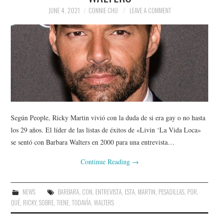
JUNE 4, 2021
CONNIE CHU
LEAVE A COMMENT
Según People, Ricky Martin vivió con la duda de si era gay o no hasta
los 29 años. El líder de las listas de éxitos de «Livin ‘La Vida Loca»
se sentó con Barbara Walters en 2000 para una entrevista…
Continue Reading
→
NEWS
BARBARA
,
CON
,
ENTREVISTA
,
ESTA
,
MARTIN
,
PESADILLAS
,
POR
,
QUÉ
,
RICKY
,
SOBRE
,
TIENE
,
TODAVÍA
,
WALTERS