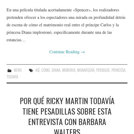
En una película titulada acertadamente «Spencer», los realizadores
pretenden ofrecer a los espectadores una mirada en profundidad detrás
de escena de cómo el matrimonio real entre el príncipe Carlos y la
princesa Diana implosionó, específicamente durante una de las
estancias…
Continue Reading
→
NEWS
ASÍ
,
CÓMO
,
DIANA
,
MEMORIA
,
MONARQUÍA
,
PERSIGUE
,
PRINCESA
,
TODAVÍA
POR QUÉ RICKY MARTIN TODAVÍA
TIENE PESADILLAS SOBRE ESTA
ENTREVISTA CON BARBARA
WALTERS