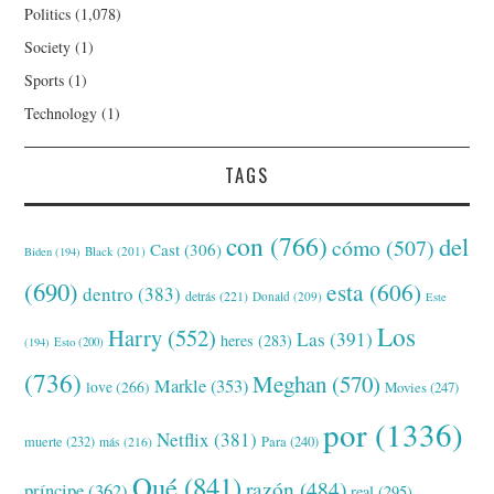
Politics
(1,078)
Society
(1)
Sports
(1)
Technology
(1)
TAGS
con
(766)
del
cómo
(507)
Cast
(306)
Black
(201)
Biden
(194)
(690)
esta
(606)
dentro
(383)
detrás
(221)
Donald
(209)
Este
Los
Harry
(552)
Las
(391)
heres
(283)
(194)
Esto
(200)
(736)
Meghan
(570)
Markle
(353)
love
(266)
Movies
(247)
por
(1336)
Netflix
(381)
muerte
(232)
Para
(240)
más
(216)
Qué
(841)
razón
(484)
príncipe
(362)
real
(295)