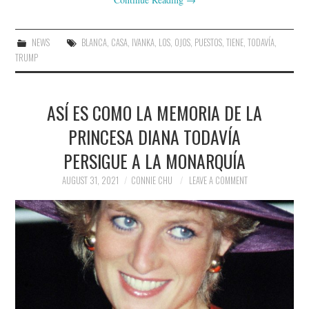
NEWS
BLANCA
,
CASA
,
IVANKA
,
LOS
,
OJOS
,
PUESTOS
,
TIENE
,
TODAVÍA
,
TRUMP
ASÍ ES COMO LA MEMORIA DE LA
PRINCESA DIANA TODAVÍA
PERSIGUE A LA MONARQUÍA
AUGUST 31, 2021
CONNIE CHU
LEAVE A COMMENT