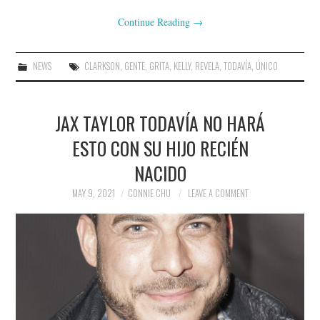
Continue Reading
→
NEWS
CLARKSON
,
GENTE
,
GRITA
,
KELLY
,
REVELA
,
TODAVÍA
,
ÚNICO
JAX TAYLOR TODAVÍA NO HARÁ
ESTO CON SU HIJO RECIÉN
NACIDO
MAY 9, 2021
CONNIE CHU
LEAVE A COMMENT