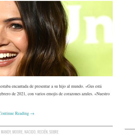
staba encantada de presentar a su hijo al mundo. «Gus está
 febrero de 2021, con varios emojis de corazones azules. «Nuestro
Continue Reading
→
,
MANDY
,
MOORE
,
NACIDO
,
RECIÉN
,
SOBRE