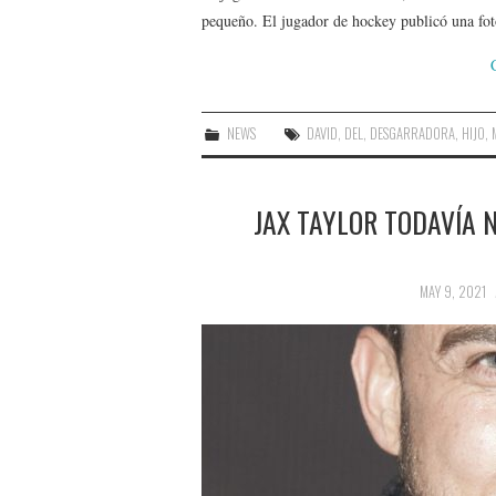
pequeño. El jugador de hockey publicó una foto
NEWS
DAVID
,
DEL
,
DESGARRADORA
,
HIJO
,
JAX TAYLOR TODAVÍA N
MAY 9, 2021