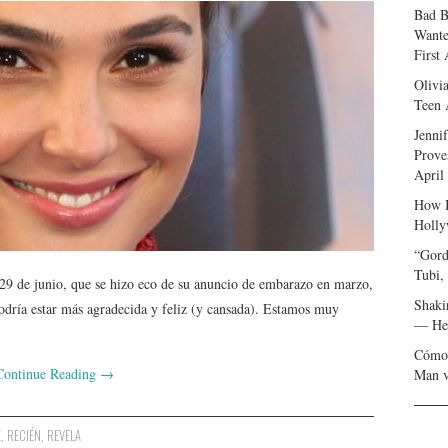
Bad B
Wante
First
Olivi
Teen 
Jenni
Prove
April
How I
Holly
“Gord
Tubi,
l 29 de junio, que se hizo eco de su anuncio de embarazo en marzo,
Shaki
dría estar más agradecida y feliz (y cansada). Estamos muy
— Her
Cómo 
Continue Reading
→
Man v
E
,
RECIÉN
,
REVELA