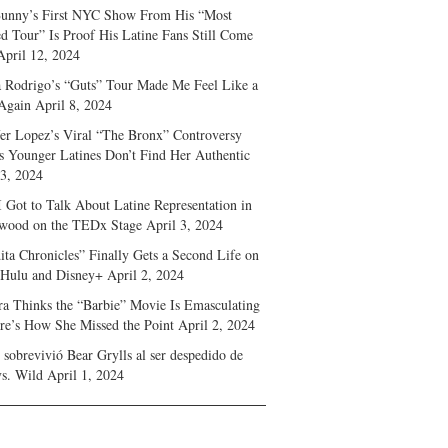
unny’s First NYC Show From His “Most
d Tour” Is Proof His Latine Fans Still Come
April 12, 2024
a Rodrigo’s “Guts” Tour Made Me Feel Like a
Again
April 8, 2024
fer Lopez’s Viral “The Bronx” Controversy
s Younger Latines Don’t Find Her Authentic
 3, 2024
 Got to Talk About Latine Representation in
wood on the TEDx Stage
April 3, 2024
ita Chronicles” Finally Gets a Second Life on
 Hulu and Disney+
April 2, 2024
ra Thinks the “Barbie” Movie Is Emasculating
e’s How She Missed the Point
April 2, 2024
sobrevivió Bear Grylls al ser despedido de
s. Wild
April 1, 2024