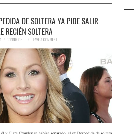
EDIDA DE SOLTERA YA PIDE SALIR
E RECIÉN SOLTERA
1
CONNIE CHU
LEAVE A COMMENT
él y Clare Crawley se habían separado, el ex Despedida de soltera