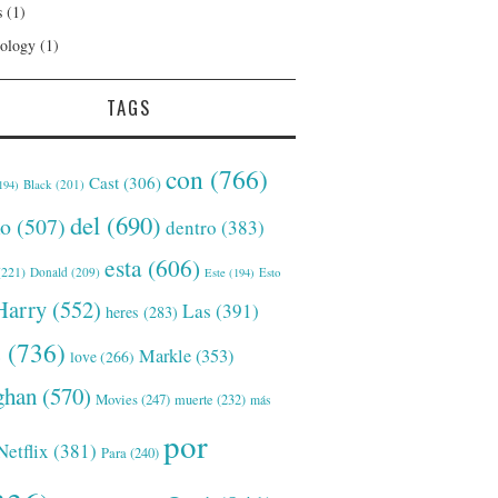
s
(1)
ology
(1)
TAGS
con
(766)
Cast
(306)
Black
(201)
194)
del
(690)
o
(507)
dentro
(383)
esta
(606)
221)
Donald
(209)
Este
(194)
Esto
Harry
(552)
Las
(391)
heres
(283)
s
(736)
Markle
(353)
love
(266)
han
(570)
Movies
(247)
muerte
(232)
más
por
Netflix
(381)
Para
(240)