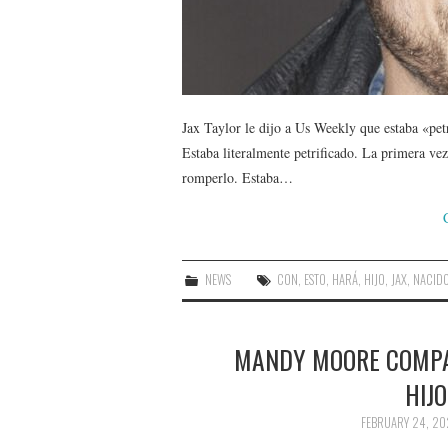
Jax Taylor le dijo a Us Weekly que estaba «petr
Estaba literalmente petrificado. La primera ve
romperlo. Estaba…
NEWS
CON
,
ESTO
,
HARÁ
,
HIJO
,
JAX
,
NACID
MANDY MOORE COMPA
HIJO
FEBRUARY 24, 20