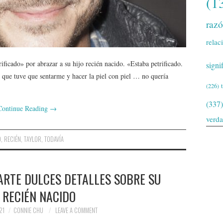
(1
raz
relac
ificado» por abrazar a su hijo recién nacido. «Estaba petrificado.
signi
z que tuve que sentarme y hacer la piel con piel … no quería
(226)
(337)
Continue Reading
→
verd
O
,
RECIÉN
,
TAYLOR
,
TODAVÍA
RTE DULCES DETALLES SOBRE SU
 RECIÉN NACIDO
21
CONNIE CHU
LEAVE A COMMENT