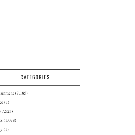
CATEGORIES
tainment
(7,185)
ce
(1)
(7,523)
cs
(1,078)
ty
(1)