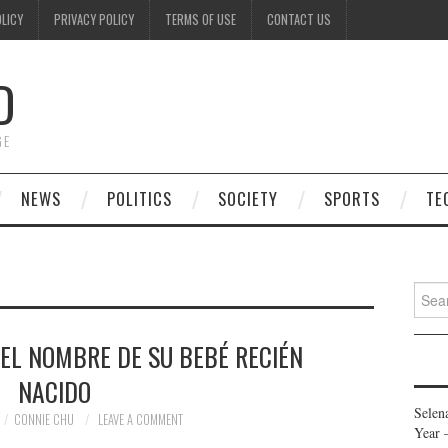
OLICY
PRIVACY POLICY
TERMS OF USE
CONTACT US
D
GE
NEWS
POLITICS
SOCIETY
SPORTS
TE
Searc
for:
EL NOMBRE DE SU BEBÉ RECIÉN
NACIDO
Selen
CONNIE CHU
LEAVE A COMMENT
Year 