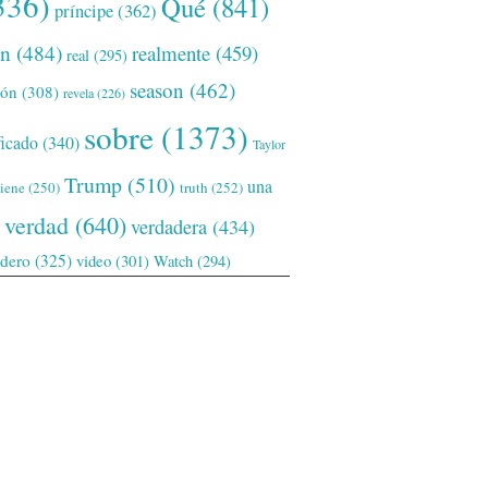
336)
Qué
(841)
príncipe
(362)
ón
(484)
realmente
(459)
real
(295)
season
(462)
ión
(308)
revela
(226)
sobre
(1373)
ficado
(340)
Taylor
Trump
(510)
una
tiene
(250)
truth
(252)
verdad
(640)
verdadera
(434)
adero
(325)
video
(301)
Watch
(294)