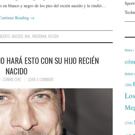
Sport
 en blanco y negro de los pies del recién nacido y le rindió…
Techn
Continue Reading
→
MUERTE
,
NACIDO
,
NHL
,
PASTRNAK
,
RECIÉN
Biden
(
O HARÁ ESTO CON SU HIJO RECIÉN
cóm
NACIDO
detrás
(
CONNIE CHU
LEAVE A COMMENT
(200)
Lo
Meg
(216)