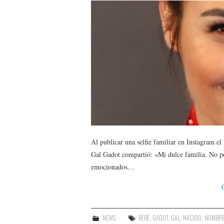
Al publicar una selfie familiar en Instagram e
Gal Gadot compartió: «Mi dulce familia. No po
emocionados…
NEWS
BEBÉ
,
GADOT
,
GAL
,
NACIDO
,
NOMBR