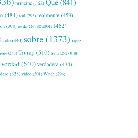
336)
Qué
(841)
príncipe
(362)
ón
(484)
realmente
(459)
real
(295)
season
(462)
ión
(308)
revela
(226)
sobre
(1373)
ficado
(340)
Taylor
Trump
(510)
una
tiene
(250)
truth
(252)
verdad
(640)
verdadera
(434)
adero
(325)
video
(301)
Watch
(294)