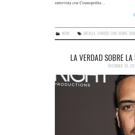
entrevista con Cosmopolita…
NEWS
BATALLA
,
CHRISSY
,
CON
,
SOBRE
,
SOB
LA VERDAD SOBRE LA
DECEMBER 30, 20