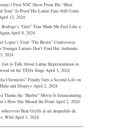
unny’s First NYC Show From His “Most
d Tour” Is Proof His Latine Fans Still Come
April 12, 2024
a Rodrigo’s “Guts” Tour Made Me Feel Like a
Again
April 8, 2024
fer Lopez’s Viral “The Bronx” Controversy
s Younger Latines Don’t Find Her Authentic
 3, 2024
 Got to Talk About Latine Representation in
wood on the TEDx Stage
April 3, 2024
ita Chronicles” Finally Gets a Second Life on
 Hulu and Disney+
April 2, 2024
ra Thinks the “Barbie” Movie Is Emasculating
e’s How She Missed the Point
April 2, 2024
sobrevivió Bear Grylls al ser despedido de
s. Wild
April 1, 2024