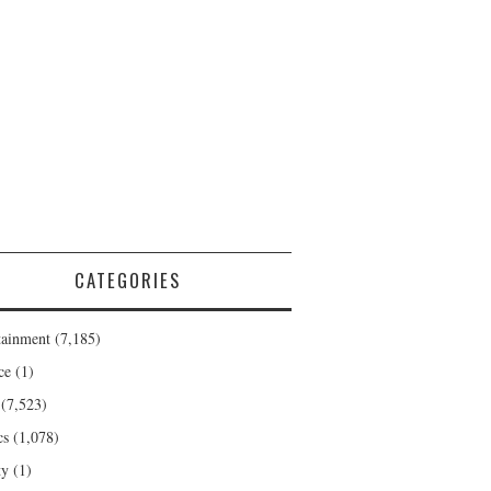
CATEGORIES
tainment
(7,185)
ce
(1)
(7,523)
cs
(1,078)
ty
(1)