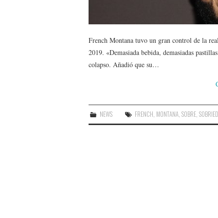
French Montana tuvo un gran control de la rea
2019. «Demasiada bebida, demasiadas pastillas,
colapso. Añadió que su…
NEWS
FRENCH
,
MONTANA
,
SOBRE
,
SOBRIE
Post
navigation