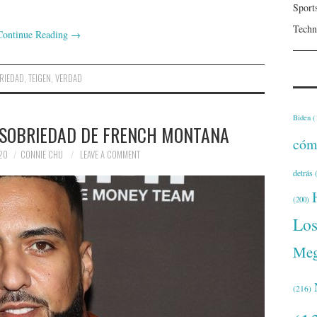
Sport
Techn
Continue Reading
→
RIEDAD
,
TEIGEN
,
VERDAD
Biden
(
 SOBRIEDAD DE FRENCH MONTANA
cóm
20
CONNIE CHU
LEAVE A COMMENT
detrás
(
(200)
Lo
Meg
(216)