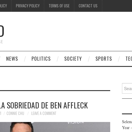
OLICY
PRIVACY POLICY
TERMS OF USE
CONTACT US
D
GE
NEWS
POLITICS
SOCIETY
SPORTS
TE
Searc
for:
LA SOBRIEDAD DE BEN AFFLECK
1
CONNIE CHU
LEAVE A COMMENT
Selen
Year 