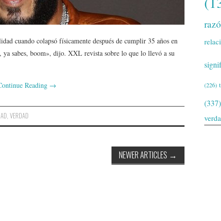
(1
raz
lidad cuando colapsó físicamente después de cumplir 35 años en
relac
 ya sabes, boom», dijo. XXL revista sobre lo que lo llevó a su
signi
Continue Reading
→
(226)
(337)
DAD
,
VERDAD
verd
NEWER ARTICLES
→