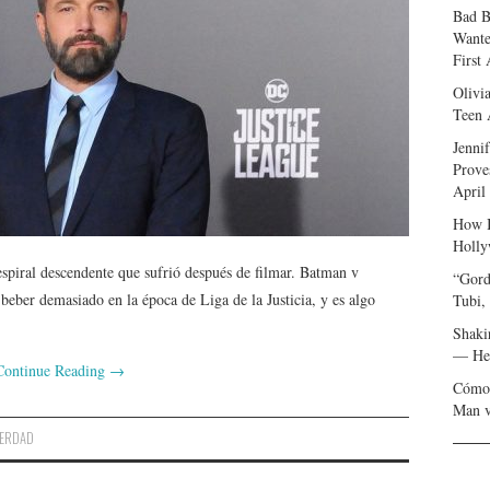
Bad B
Wante
First
Olivi
Teen 
Jenni
Prove
April
How I
Holly
spiral descendente que sufrió después de filmar. Batman v
“Gord
beber demasiado en la época de Liga de la Justicia, y es algo
Tubi,
Shaki
— Her
Continue Reading
→
Cómo 
Man v
ERDAD