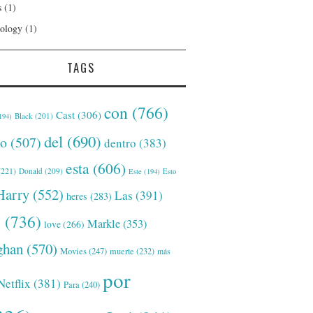
s
(1)
ology
(1)
TAGS
con
(766)
Cast
(306)
Black
(201)
194)
del
(690)
o
(507)
dentro
(383)
esta
(606)
221)
Donald
(209)
Este
(194)
Esto
Harry
(552)
Las
(391)
heres
(283)
s
(736)
Markle
(353)
love
(266)
han
(570)
Movies
(247)
muerte
(232)
más
por
Netflix
(381)
Para
(240)