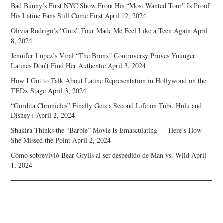
Bad Bunny’s First NYC Show From His “Most Wanted Tour” Is Proof
His Latine Fans Still Come First
April 12, 2024
Olivia Rodrigo’s “Guts” Tour Made Me Feel Like a Teen Again
April
8, 2024
Jennifer Lopez’s Viral “The Bronx” Controversy Proves Younger
Latines Don’t Find Her Authentic
April 3, 2024
How I Got to Talk About Latine Representation in Hollywood on the
TEDx Stage
April 3, 2024
“Gordita Chronicles” Finally Gets a Second Life on Tubi, Hulu and
Disney+
April 2, 2024
Shakira Thinks the “Barbie” Movie Is Emasculating — Here’s How
She Missed the Point
April 2, 2024
Cómo sobrevivió Bear Grylls al ser despedido de Man vs. Wild
April
1, 2024