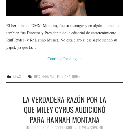
El hermano de DMX, Montana, fue su manager y en algún momento
también fue Director y Presidente de la editorial de entretenimiento
Ruff Ryder (y Rr Latino Music). No está claro si ese sigue siendo su
papel, ya que la…
Continue Reading
→
NEWS
DMX
,
HERMANO
,
MONTANA
,
QUIÉN
LA VERDADERA RAZÓN POR LA
QUE MILEY CYRUS AUDICIONÓ
PARA HANNAH MONTANA
MARCH 30, 2021
CONNIE CHU
LEAVE A COMMENT