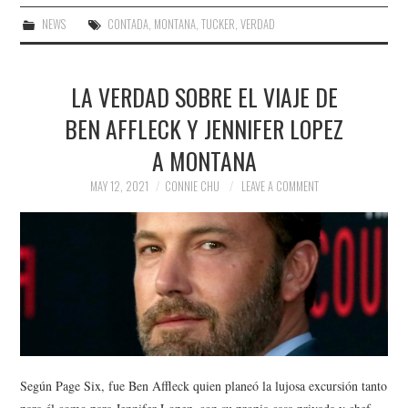
NEWS
CONTADA
,
MONTANA
,
TUCKER
,
VERDAD
LA VERDAD SOBRE EL VIAJE DE
BEN AFFLECK Y JENNIFER LOPEZ
A MONTANA
MAY 12, 2021
CONNIE CHU
LEAVE A COMMENT
Según Page Six, fue Ben Affleck quien planeó la lujosa excursión tanto