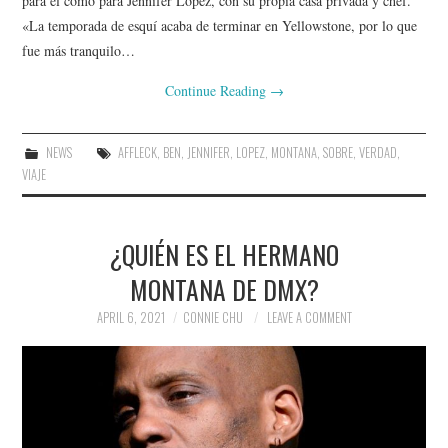
para él como para Jennifer Lopez, con su propia casa privada y chef.
«La temporada de esquí acaba de terminar en Yellowstone, por lo que
fue más tranquilo…
Continue Reading
→
NEWS
AFFLECK
,
BEN
,
JENNIFER
,
LOPEZ
,
MONTANA
,
SOBRE
,
VERDAD
,
VIAJE
¿QUIÉN ES EL HERMANO
MONTANA DE DMX?
APRIL 6, 2021
CONNIE CHU
LEAVE A COMMENT