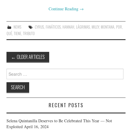
Continue Reading
→
NEWS
CYRUS
,
FANÁTICOS
,
HANNAH
,
LÁGRIMAS
,
MILEY
,
MONTANA
,
POR
,
QUÉ
,
TIENE
,
TRIBUTO
Post
←
OLDER ARTICLES
navigation
Search
for:
RECENT POSTS
Selena Quintanilla Deserves to Be Celebrated This Year — Not
Exploited
April 16, 2024