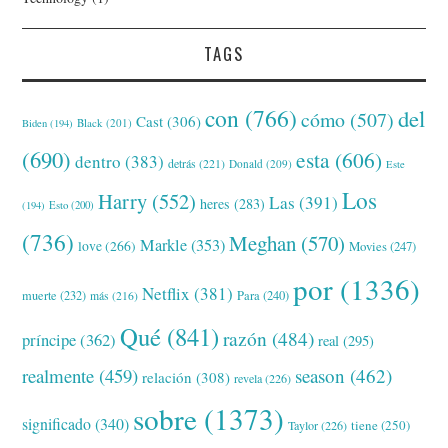
TAGS
con
(766)
del
cómo
(507)
Cast
(306)
Black
(201)
Biden
(194)
(690)
esta
(606)
dentro
(383)
detrás
(221)
Donald
(209)
Este
Los
Harry
(552)
Las
(391)
heres
(283)
(194)
Esto
(200)
(736)
Meghan
(570)
Markle
(353)
love
(266)
Movies
(247)
por
(1336)
Netflix
(381)
muerte
(232)
Para
(240)
más
(216)
Qué
(841)
razón
(484)
príncipe
(362)
real
(295)
realmente
(459)
season
(462)
relación
(308)
revela
(226)
sobre
(1373)
significado
(340)
tiene
(250)
Taylor
(226)