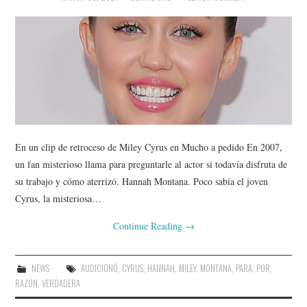
En un clip de retroceso de Miley Cyrus en Mucho a pedido En 2007,
un fan misterioso llama para preguntarle al actor si todavía disfruta de
su trabajo y cómo aterrizó. Hannah Montana. Poco sabía el joven
Cyrus, la misteriosa…
Continue Reading
→
NEWS
AUDICIONÓ
,
CYRUS
,
HANNAH
,
MILEY
,
MONTANA
,
PARA
,
POR
,
RAZÓN
,
VERDADERA