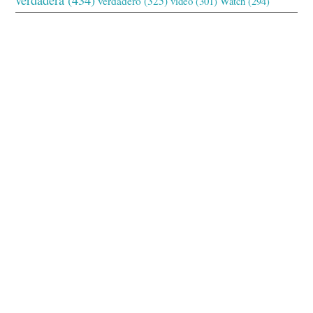
verdadero
(325)
video
(301)
Watch
(294)