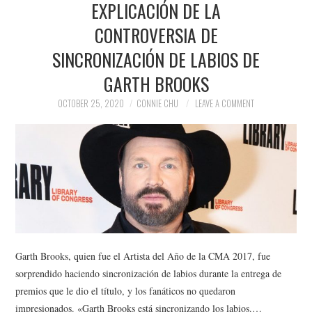
EXPLICACIÓN DE LA
NEWS
CONTROVERSIA DE
POLITICS
SINCRONIZACIÓN DE LABIOS DE
SOCIETY
GARTH BROOKS
OCTOBER 25, 2020
CONNIE CHU
LEAVE A COMMENT
SPORTS
TECHNOLOGY
Garth Brooks, quien fue el Artista del Año de la CMA 2017, fue
sorprendido haciendo sincronización de labios durante la entrega de
premios que le dio el título, y los fanáticos no quedaron
impresionados. «Garth Brooks está sincronizando los labios.…