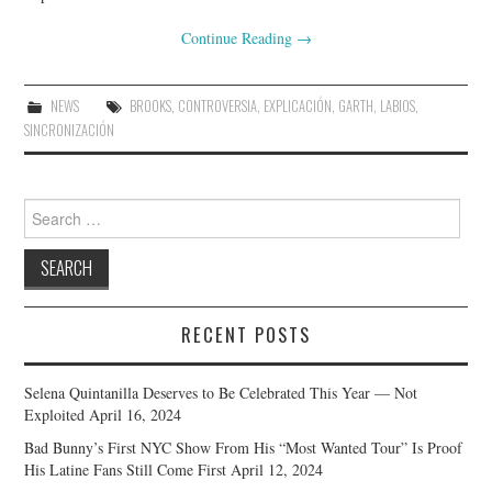
Continue Reading
→
NEWS
BROOKS
,
CONTROVERSIA
,
EXPLICACIÓN
,
GARTH
,
LABIOS
,
SINCRONIZACIÓN
Search
for:
RECENT POSTS
Selena Quintanilla Deserves to Be Celebrated This Year — Not
Exploited
April 16, 2024
Bad Bunny’s First NYC Show From His “Most Wanted Tour” Is Proof
His Latine Fans Still Come First
April 12, 2024