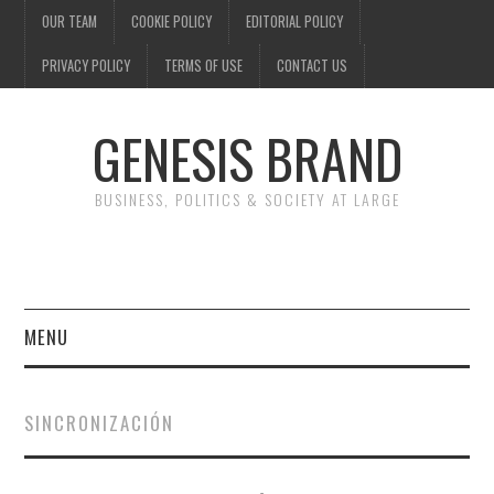
OUR TEAM
COOKIE POLICY
EDITORIAL POLICY
PRIVACY POLICY
TERMS OF USE
CONTACT US
GENESIS BRAND
BUSINESS, POLITICS & SOCIETY AT LARGE
MENU
ENTERTAINMENT
SINCRONIZACIÓN
FINANCE