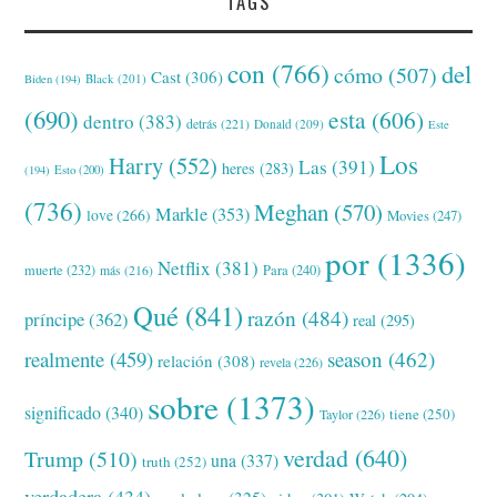
TAGS
con
(766)
del
cómo
(507)
Cast
(306)
Black
(201)
Biden
(194)
(690)
esta
(606)
dentro
(383)
detrás
(221)
Donald
(209)
Este
Los
Harry
(552)
Las
(391)
heres
(283)
(194)
Esto
(200)
(736)
Meghan
(570)
Markle
(353)
love
(266)
Movies
(247)
por
(1336)
Netflix
(381)
muerte
(232)
Para
(240)
más
(216)
Qué
(841)
razón
(484)
príncipe
(362)
real
(295)
realmente
(459)
season
(462)
relación
(308)
revela
(226)
sobre
(1373)
significado
(340)
tiene
(250)
Taylor
(226)
verdad
(640)
Trump
(510)
una
(337)
truth
(252)
verdadera
(434)