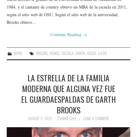
1984, y el cantante de country obtuvo un MBA de la escuela en 2011,
según el sitio web de OSU. Según el sitio web de la universidad,
Brooks obtuvo…
Continue Reading
→
NEWS
BROOKS
,
DONDE
,
ESCUELA
,
GARTH
,
HASTA
,
LLEGÓ
LA ESTRELLA DE LA FAMILIA
MODERNA QUE ALGUNA VEZ FUE
EL GUARDAESPALDAS DE GARTH
BROOKS
AUGUST 3, 2021
CONNIE CHU
LEAVE A COMMENT