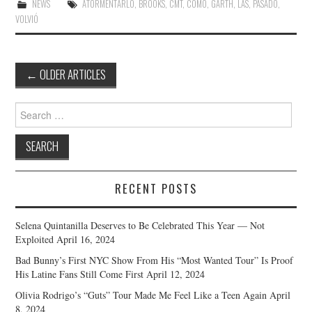
NEWS
ATORMENTARLO
,
BROOKS
,
CMT
,
CÓMO
,
GARTH
,
LAS
,
PASADO
,
VOLVIÓ
Post
←
OLDER ARTICLES
navigation
Search
for:
RECENT POSTS
Selena Quintanilla Deserves to Be Celebrated This Year — Not
Exploited
April 16, 2024
Bad Bunny’s First NYC Show From His “Most Wanted Tour” Is Proof
His Latine Fans Still Come First
April 12, 2024
Olivia Rodrigo’s “Guts” Tour Made Me Feel Like a Teen Again
April
8, 2024