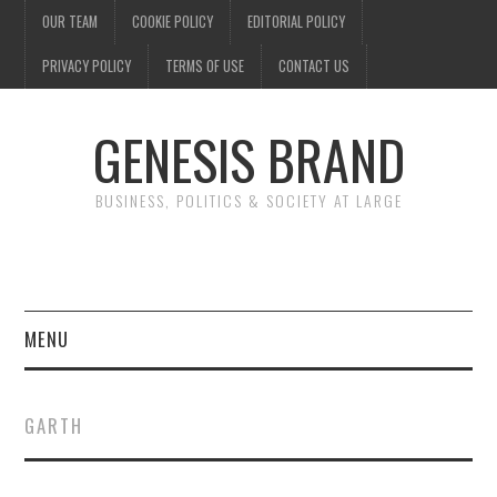
OUR TEAM
COOKIE POLICY
EDITORIAL POLICY
PRIVACY POLICY
TERMS OF USE
CONTACT US
GENESIS BRAND
BUSINESS, POLITICS & SOCIETY AT LARGE
MENU
ENTERTAINMENT
GARTH
FINANCE