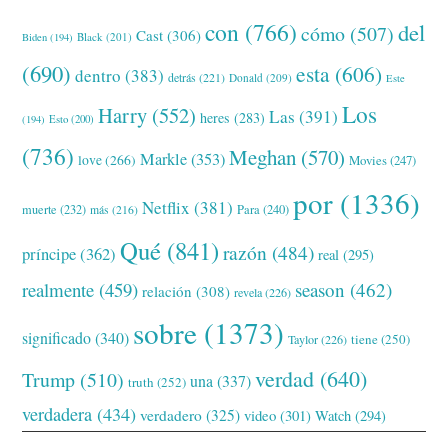
con
(766)
del
cómo
(507)
Cast
(306)
Black
(201)
Biden
(194)
(690)
esta
(606)
dentro
(383)
detrás
(221)
Donald
(209)
Este
Los
Harry
(552)
Las
(391)
heres
(283)
(194)
Esto
(200)
(736)
Meghan
(570)
Markle
(353)
love
(266)
Movies
(247)
por
(1336)
Netflix
(381)
muerte
(232)
Para
(240)
más
(216)
Qué
(841)
razón
(484)
príncipe
(362)
real
(295)
realmente
(459)
season
(462)
relación
(308)
revela
(226)
sobre
(1373)
significado
(340)
tiene
(250)
Taylor
(226)
verdad
(640)
Trump
(510)
una
(337)
truth
(252)
verdadera
(434)
verdadero
(325)
video
(301)
Watch
(294)