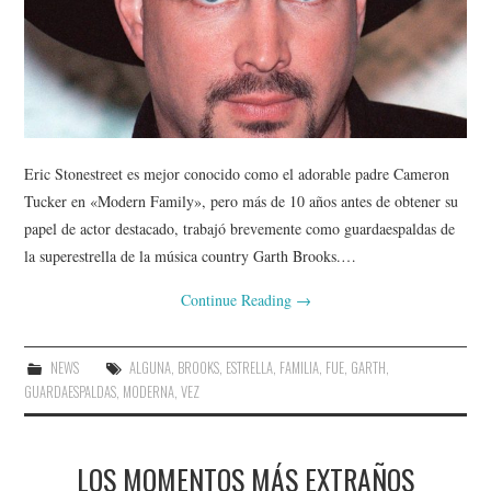
Eric Stonestreet es mejor conocido como el adorable padre Cameron
Tucker en «Modern Family», pero más de 10 años antes de obtener su
papel de actor destacado, trabajó brevemente como guardaespaldas de
la superestrella de la música country Garth Brooks.…
Continue Reading
→
NEWS
ALGUNA
,
BROOKS
,
ESTRELLA
,
FAMILIA
,
FUE
,
GARTH
,
GUARDAESPALDAS
,
MODERNA
,
VEZ
LOS MOMENTOS MÁS EXTRAÑOS