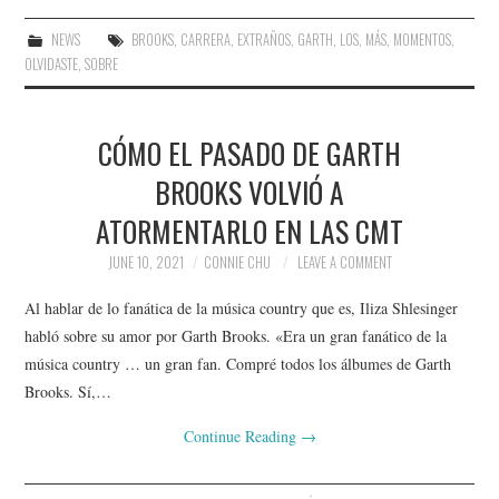
NEWS
BROOKS
,
CARRERA
,
EXTRAÑOS
,
GARTH
,
LOS
,
MÁS
,
MOMENTOS
,
OLVIDASTE
,
SOBRE
CÓMO EL PASADO DE GARTH
BROOKS VOLVIÓ A
ATORMENTARLO EN LAS CMT
JUNE 10, 2021
CONNIE CHU
LEAVE A COMMENT
Al hablar de lo fanática de la música country que es, Iliza Shlesinger
habló sobre su amor por Garth Brooks. «Era un gran fanático de la
música country … un gran fan. Compré todos los álbumes de Garth
Brooks. Sí,…
Continue Reading
→