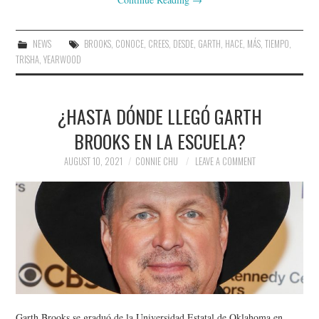
NEWS
BROOKS
,
CONOCE
,
CREES
,
DESDE
,
GARTH
,
HACE
,
MÁS
,
TIEMPO
,
TRISHA
,
YEARWOOD
¿HASTA DÓNDE LLEGÓ GARTH
BROOKS EN LA ESCUELA?
AUGUST 10, 2021
CONNIE CHU
LEAVE A COMMENT
Garth Brooks se graduó de la Universidad Estatal de Oklahoma en