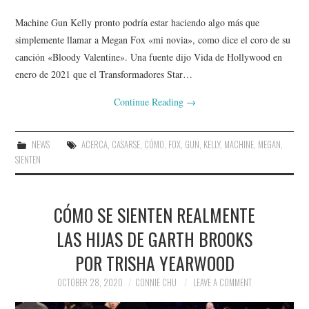
Machine Gun Kelly pronto podría estar haciendo algo más que
simplemente llamar a Megan Fox «mi novia», como dice el coro de su
canción «Bloody Valentine». Una fuente dijo Vida de Hollywood en
enero de 2021 que el Transformadores Star…
Continue Reading
→
NEWS
ACERCA
,
CASARSE
,
CÓMO
,
FOX
,
GUN
,
KELLY
,
MACHINE
,
MEGAN
,
SIENTEN
CÓMO SE SIENTEN REALMENTE
LAS HIJAS DE GARTH BROOKS
POR TRISHA YEARWOOD
OCTOBER 28, 2020
CONNIE CHU
LEAVE A COMMENT