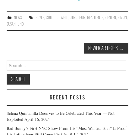
NEWS
BOYLE
,
CÓMO
,
COWELL
,
OTRO
,
POR
,
REALMENTE
,
SIENTEN
,
SIMON
,
SUSAN
,
UNO
Post
NEWER ARTICLES
→
navigation
Search
for:
RECENT POSTS
Selena Quintanilla Deserves to Be Celebrated This Year — Not
Exploited
April 16, 2024
Bad Bunny’s First NYC Show From His “Most Wanted Tour” Is Proof
His Latine Fans Still Come First
April 12, 2024