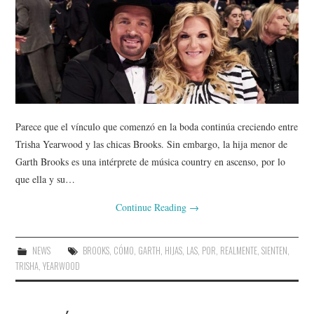
Parece que el vínculo que comenzó en la boda continúa creciendo entre
Trisha Yearwood y las chicas Brooks. Sin embargo, la hija menor de
Garth Brooks es una intérprete de música country en ascenso, por lo
que ella y su…
Continue Reading
→
NEWS
BROOKS
,
CÓMO
,
GARTH
,
HIJAS
,
LAS
,
POR
,
REALMENTE
,
SIENTEN
,
TRISHA
,
YEARWOOD