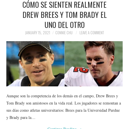
CÓMO SE SIENTEN REALMENTE
NEWS
DREW BREES Y TOM BRADY EL
POLITICS
UNO DEL OTRO
SOCIETY
JANUARY 15, 2021
CONNIE CHU
LEAVE A COMMENT
SPORTS
TECHNOLOGY
Aunque son la competencia de los demás en el campo, Drew Brees y
Tom Brady son amistosos en la vida real. Los jugadores se remontan a
sus días como atletas universitarios: Brees para la Universidad Purdue
y Brady para la…
Continue Reading
→