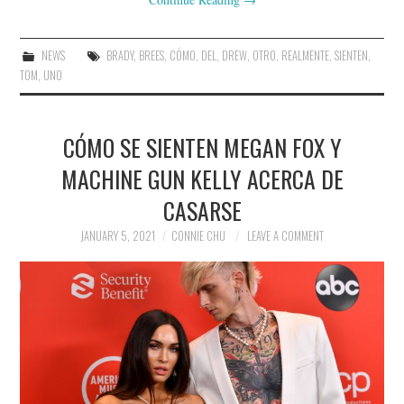
NEWS
BRADY
,
BREES
,
CÓMO
,
DEL
,
DREW
,
OTRO
,
REALMENTE
,
SIENTEN
,
TOM
,
UNO
CÓMO SE SIENTEN MEGAN FOX Y
MACHINE GUN KELLY ACERCA DE
CASARSE
JANUARY 5, 2021
CONNIE CHU
LEAVE A COMMENT