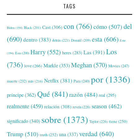
TAGS
con
(766)
del
cómo
(507)
Cast
(306)
Black
(201)
Biden
(194)
(690)
esta
(606)
dentro
(383)
detrás
(221)
Donald
(209)
Este
Los
Harry
(552)
Las
(391)
heres
(283)
(194)
Esto
(200)
(736)
Meghan
(570)
Markle
(353)
love
(266)
Movies
(247)
por
(1336)
Netflix
(381)
muerte
(232)
Para
(240)
más
(216)
Qué
(841)
razón
(484)
príncipe
(362)
real
(295)
realmente
(459)
season
(462)
relación
(308)
revela
(226)
sobre
(1373)
significado
(340)
tiene
(250)
Taylor
(226)
verdad
(640)
Trump
(510)
una
(337)
truth
(252)