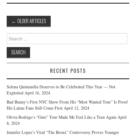
Post
←
OLDER ARTICLES
navigation
Search
for:
RECENT POSTS
Selena Quintanilla Deserves to Be Celebrated This Year — Not
Exploited
April 16, 2024
Bad Bunny’s First NYC Show From His “Most Wanted Tour” Is Proof
His Latine Fans Still Come First
April 12, 2024
Olivia Rodrigo’s “Guts” Tour Made Me Feel Like a Teen Again
April
8, 2024
Jennifer Lopez’s Viral “The Bronx” Controversy Proves Younger