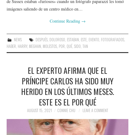
de Sussex estaban «furiosos» cuando un fotógrafo paparazzi les tomó
imágenes saliendo de un centro médico en…
Continue Reading
→
NEWS
DESPUÉS
,
DOLOROSO
,
ESTABAN
,
ESTE
,
EVENTO
,
FOTOGRAFIADOS
,
HABER
,
HARRY
,
MEGHAN
,
MOLESTOS
,
POR
,
QUÉ
,
SIDO
,
TAN
EL EXPERTO AFIRMA QUE EL
PRÍNCIPE CARLOS HA SIDO MUY
HERIDO EN LOS ÚLTIMOS MESES.
ESTE ES EL POR QUÉ
AUGUST 15, 2021
CONNIE CHU
LEAVE A COMMENT