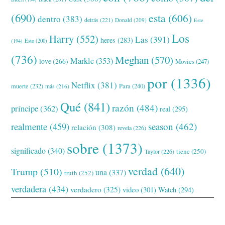
(690)
esta
(606)
dentro
(383)
detrás
(221)
Donald
(209)
Este
Los
Harry
(552)
Las
(391)
heres
(283)
(194)
Esto
(200)
(736)
Meghan
(570)
Markle
(353)
love
(266)
Movies
(247)
por
(1336)
Netflix
(381)
muerte
(232)
Para
(240)
más
(216)
Qué
(841)
razón
(484)
príncipe
(362)
real
(295)
realmente
(459)
season
(462)
relación
(308)
revela
(226)
sobre
(1373)
significado
(340)
tiene
(250)
Taylor
(226)
verdad
(640)
Trump
(510)
una
(337)
truth
(252)
verdadera
(434)
verdadero
(325)
video
(301)
Watch
(294)