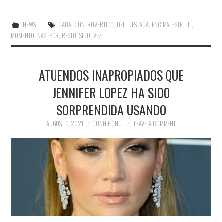
NEWS
CADA
,
CONTROVERTIDO
,
DEL
,
DESTACA
,
ENCIMA
,
ESTE
,
LIL
,
MOMENTO
,
NAS
,
POR
,
RESTO
,
SIDO
,
VEZ
ATUENDOS INAPROPIADOS QUE
JENNIFER LOPEZ HA SIDO
SORPRENDIDA USANDO
AUGUST 1, 2021
CONNIE CHU
LEAVE A COMMENT