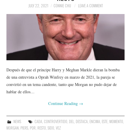
JULY 22, 2021
CONNIE CHU
LEAVE A COMMENT
Después de que el príncipe Harry y Meghan Markle dieran la bomba
de una entrevista a Oprah Winfrey en marzo de 2021, la pareja se
convirtió en un tema candente, tanto que Morgan no pudo dejar de
hablar de ellos…
Continue Reading
→
NEWS
CADA
,
CONTROVERTIDO
,
DEL
,
DESTACA
,
ENCIMA
,
ESTE
,
MOMENTO
,
MORGAN
,
PIERS
,
POR
,
RESTO
,
SIDO
,
VEZ