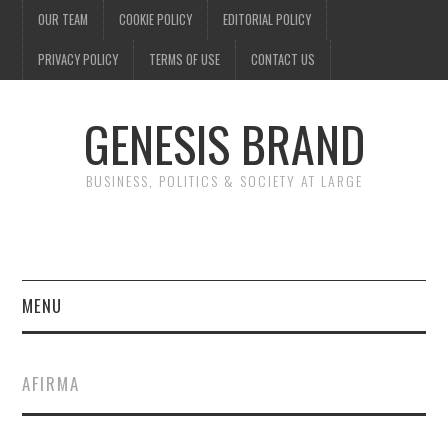
OUR TEAM
COOKIE POLICY
EDITORIAL POLICY
PRIVACY POLICY
TERMS OF USE
CONTACT US
GENESIS BRAND
BUSINESS, POLITICS & SOCIETY AT LARGE
MENU
ENTERTAINMENT
AFIRMA
FINANCE