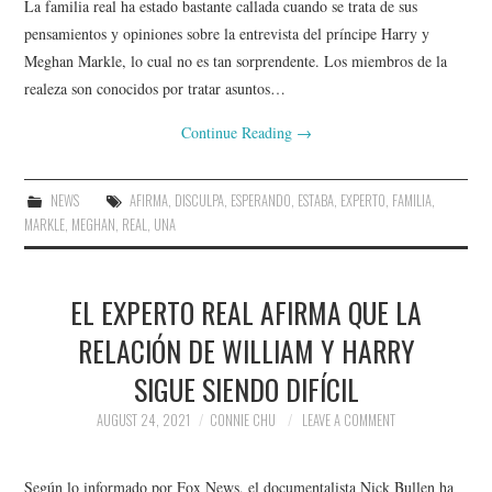
La familia real ha estado bastante callada cuando se trata de sus
pensamientos y opiniones sobre la entrevista del príncipe Harry y
Meghan Markle, lo cual no es tan sorprendente. Los miembros de la
realeza son conocidos por tratar asuntos…
Continue Reading
→
NEWS
AFIRMA
,
DISCULPA
,
ESPERANDO
,
ESTABA
,
EXPERTO
,
FAMILIA
,
MARKLE
,
MEGHAN
,
REAL
,
UNA
EL EXPERTO REAL AFIRMA QUE LA
RELACIÓN DE WILLIAM Y HARRY
SIGUE SIENDO DIFÍCIL
AUGUST 24, 2021
CONNIE CHU
LEAVE A COMMENT
Según lo informado por Fox News, el documentalista Nick Bullen ha