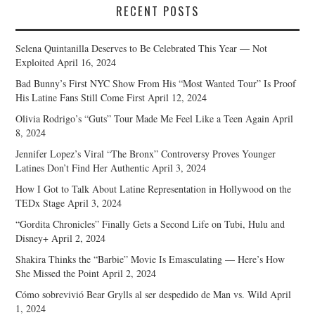
RECENT POSTS
Selena Quintanilla Deserves to Be Celebrated This Year — Not
Exploited
April 16, 2024
Bad Bunny’s First NYC Show From His “Most Wanted Tour” Is Proof
His Latine Fans Still Come First
April 12, 2024
Olivia Rodrigo’s “Guts” Tour Made Me Feel Like a Teen Again
April
8, 2024
Jennifer Lopez’s Viral “The Bronx” Controversy Proves Younger
Latines Don’t Find Her Authentic
April 3, 2024
How I Got to Talk About Latine Representation in Hollywood on the
TEDx Stage
April 3, 2024
“Gordita Chronicles” Finally Gets a Second Life on Tubi, Hulu and
Disney+
April 2, 2024
Shakira Thinks the “Barbie” Movie Is Emasculating — Here’s How
She Missed the Point
April 2, 2024
Cómo sobrevivió Bear Grylls al ser despedido de Man vs. Wild
April
1, 2024