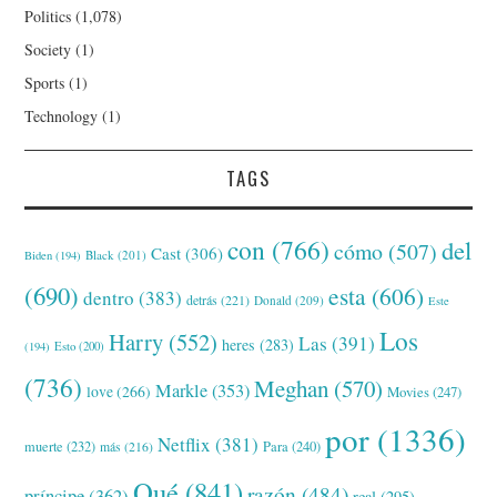
Politics
(1,078)
Society
(1)
Sports
(1)
Technology
(1)
TAGS
con
(766)
del
cómo
(507)
Cast
(306)
Black
(201)
Biden
(194)
(690)
esta
(606)
dentro
(383)
detrás
(221)
Donald
(209)
Este
Los
Harry
(552)
Las
(391)
heres
(283)
(194)
Esto
(200)
(736)
Meghan
(570)
Markle
(353)
love
(266)
Movies
(247)
por
(1336)
Netflix
(381)
muerte
(232)
Para
(240)
más
(216)
Qué
(841)
razón
(484)
príncipe
(362)
real
(295)