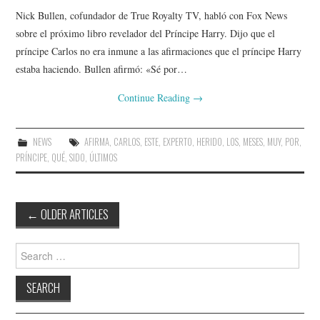
Nick Bullen, cofundador de True Royalty TV, habló con Fox News
sobre el próximo libro revelador del Príncipe Harry. Dijo que el
príncipe Carlos no era inmune a las afirmaciones que el príncipe Harry
estaba haciendo. Bullen afirmó: «Sé por…
Continue Reading
→
NEWS
AFIRMA
,
CARLOS
,
ESTE
,
EXPERTO
,
HERIDO
,
LOS
,
MESES
,
MUY
,
POR
,
PRÍNCIPE
,
QUÉ
,
SIDO
,
ÚLTIMOS
Post
←
OLDER ARTICLES
navigation
Search
for: