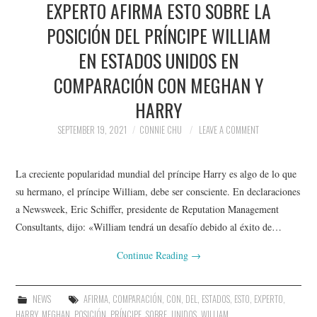
EXPERTO AFIRMA ESTO SOBRE LA
NEWS
POSICIÓN DEL PRÍNCIPE WILLIAM
POLITICS
EN ESTADOS UNIDOS EN
SOCIETY
COMPARACIÓN CON MEGHAN Y
HARRY
SPORTS
SEPTEMBER 19, 2021
CONNIE CHU
LEAVE A COMMENT
TECHNOLOGY
La creciente popularidad mundial del príncipe Harry es algo de lo que
su hermano, el príncipe William, debe ser consciente. En declaraciones
a Newsweek, Eric Schiffer, presidente de Reputation Management
Consultants, dijo: «William tendrá un desafío debido al éxito de…
Continue Reading
→
NEWS
AFIRMA
,
COMPARACIÓN
,
CON
,
DEL
,
ESTADOS
,
ESTO
,
EXPERTO
,
HARRY
,
MEGHAN
,
POSICIÓN
,
PRÍNCIPE
,
SOBRE
,
UNIDOS
,
WILLIAM