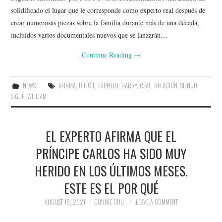
solidificado el lugar que le corresponde como experto real después de
crear numerosas piezas sobre la familia durante más de una década,
incluidos varios documentales nuevos que se lanzarán…
Continue Reading
→
NEWS
AFIRMA
,
DIFÍCIL
,
EXPERTO
,
HARRY
,
REAL
,
RELACIÓN
,
SIENDO
,
SIGUE
,
WILLIAM
EL EXPERTO AFIRMA QUE EL
PRÍNCIPE CARLOS HA SIDO MUY
HERIDO EN LOS ÚLTIMOS MESES.
ESTE ES EL POR QUÉ
AUGUST 15, 2021
CONNIE CHU
LEAVE A COMMENT