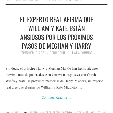
EL EXPERTO REAL AFIRMA QUE
WILLIAM Y KATE ESTÁN
ANSIOSOS POR LOS PRÓXIMOS
PASOS DE MEGHAN Y HARRY
SEPTEMBER 18, 2021
CONNIE CHU
LEAVE A COMMENT
Sin duda, el príncipe Harry y Meghan Markle han hecho algunos
movimientos de poder, desde su entrevista explosiva con Oprah
Winfrey hasta las próximas memorias de Harry. Y ahora, un experto
real cree que el príncipe William y Kate Middleton…
Continue Reading
→
NEWS
AFIRMA
,
ANSIOSOS
,
ESTÁN
,
EXPERTO
,
HARRY
,
KATE
,
LOS
,
MEGHAN
,