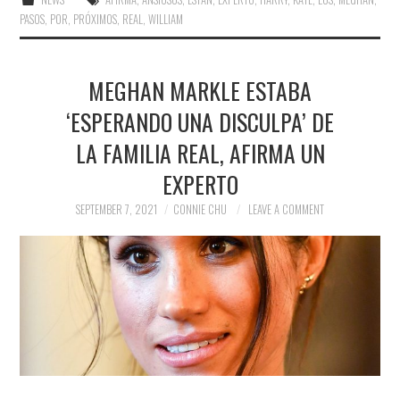
PASOS
,
POR
,
PRÓXIMOS
,
REAL
,
WILLIAM
MEGHAN MARKLE ESTABA
‘ESPERANDO UNA DISCULPA’ DE
LA FAMILIA REAL, AFIRMA UN
EXPERTO
SEPTEMBER 7, 2021
CONNIE CHU
LEAVE A COMMENT