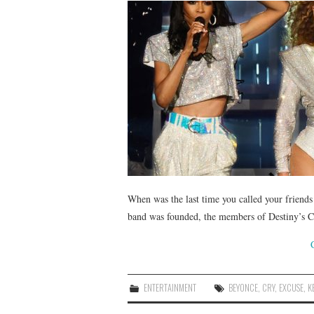
When was the last time you called your friends
band was founded, the members of Destiny’s Chi
ENTERTAINMENT
BEYONCE
,
CRY
,
EXCUSE
,
K