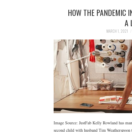
HOW THE PANDEMIC I
A 
MARCH 1, 2021
Image Source: JustFab Kelly Rowland has many 
second child with husband Tim Weatherspoon to