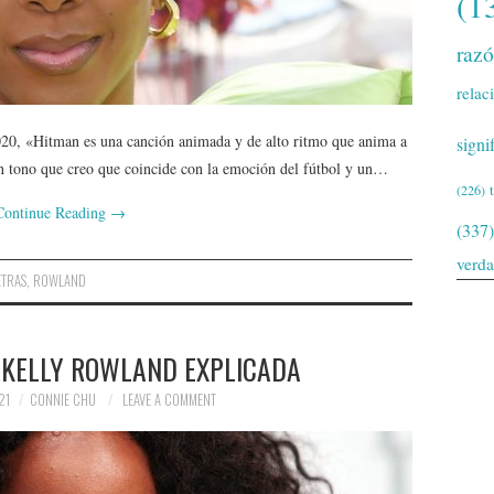
(1
raz
relac
20, «Hitman es una canción animada y de alto ritmo que anima a
signi
un tono que creo que coincide con la emoción del fútbol y un…
(226)
Continue Reading
→
(337)
verd
ETRAS
,
ROWLAND
 KELLY ROWLAND EXPLICADA
21
CONNIE CHU
LEAVE A COMMENT