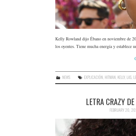
Kelly Rowland dijo Ébano en noviembre de 20
los oyentes. Tiene mucha energía y establece 
NEWS
EXPLICACIÓN
,
HITMAN
,
KELLY
,
LAS
,
L
LETRA CRAZY DE
FEBRUARY 20, 20