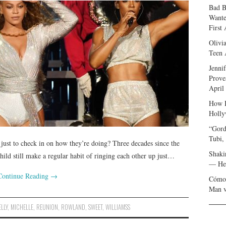
Bad B
Wante
First
Olivi
Teen 
Jenni
Prove
April
How I
Holly
“Gord
Tubi,
 just to check in on how they’re doing? Three decades since the
Shaki
ld still make a regular habit of ringing each other up just…
— Her
Continue Reading
→
Cómo 
Man v
ELLY
,
MICHELLE
,
REUNION
,
ROWLAND
,
SWEET
,
WILLIAMSS