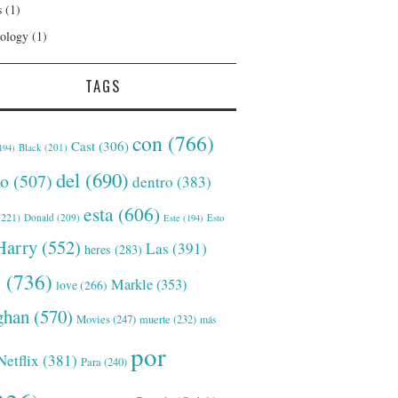
s
(1)
ology
(1)
TAGS
con
(766)
Cast
(306)
Black
(201)
194)
del
(690)
o
(507)
dentro
(383)
esta
(606)
221)
Donald
(209)
Este
(194)
Esto
Harry
(552)
Las
(391)
heres
(283)
s
(736)
Markle
(353)
love
(266)
han
(570)
Movies
(247)
muerte
(232)
más
por
Netflix
(381)
Para
(240)