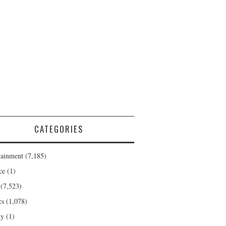
CATEGORIES
tainment
(7,185)
ce
(1)
(7,523)
cs
(1,078)
ty
(1)