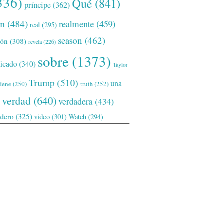
336)
Qué
(841)
príncipe
(362)
ón
(484)
realmente
(459)
real
(295)
season
(462)
ión
(308)
revela
(226)
sobre
(1373)
ficado
(340)
Taylor
Trump
(510)
una
tiene
(250)
truth
(252)
verdad
(640)
verdadera
(434)
adero
(325)
video
(301)
Watch
(294)