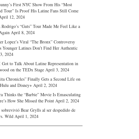
unny’s First NYC Show From His “Most
d Tour” Is Proof His Latine Fans Still Come
April 12, 2024
a Rodrigo’s “Guts” Tour Made Me Feel Like a
Again
April 8, 2024
fer Lopez’s Viral “The Bronx” Controversy
s Younger Latines Don’t Find Her Authentic
 3, 2024
 Got to Talk About Latine Representation in
wood on the TEDx Stage
April 3, 2024
ita Chronicles” Finally Gets a Second Life on
 Hulu and Disney+
April 2, 2024
ra Thinks the “Barbie” Movie Is Emasculating
e’s How She Missed the Point
April 2, 2024
sobrevivió Bear Grylls al ser despedido de
s. Wild
April 1, 2024