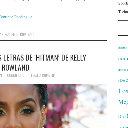
Sport
Techn
Continue Reading
→
AP
,
PANDEMIC
,
ROWLAND
Biden
(
S LETRAS DE ‘HITMAN’ DE KELLY
cóm
ROWLAND
detrás
(
21
CONNIE CHU
LEAVE A COMMENT
(200)
Lo
Meg
(216)