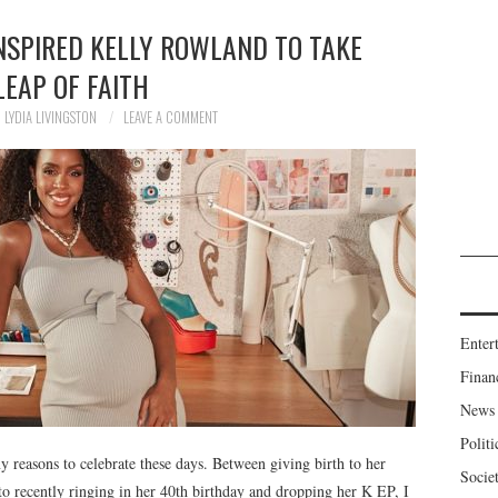
NSPIRED KELLY ROWLAND TO TAKE
LEAP OF FAITH
LYDIA LIVINGSTON
LEAVE A COMMENT
Enter
Finan
News
Politi
reasons to celebrate these days. Between giving birth to her
Socie
 recently ringing in her 40th birthday and dropping her K EP, I