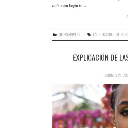
can’t even begin to…
ENTERTAINMENT
FAITH
,
INSPIRED
,
KELLY
,
LE
EXPLICACIÓN DE LA
FEBRUARY 21, 20