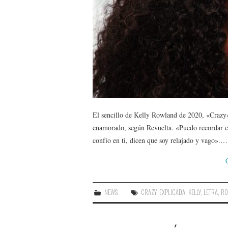
El sencillo de Kelly Rowland de 2020, «Crazy», 
enamorado, según Revuelta. «Puedo recordar c
confío en ti, dicen que soy relajado y vago».…
NEWS
CRAZY
,
EXPLICADA
,
KELLY
,
LETRA
,
RO