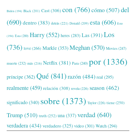
con
(766)
del
cómo
(507)
Cast
(306)
Black
(201)
Biden
(194)
(690)
esta
(606)
dentro
(383)
detrás
(221)
Donald
(209)
Este
Los
Harry
(552)
Las
(391)
heres
(283)
(194)
Esto
(200)
(736)
Meghan
(570)
Markle
(353)
love
(266)
Movies
(247)
por
(1336)
Netflix
(381)
muerte
(232)
Para
(240)
más
(216)
Qué
(841)
razón
(484)
príncipe
(362)
real
(295)
realmente
(459)
season
(462)
relación
(308)
revela
(226)
sobre
(1373)
significado
(340)
tiene
(250)
Taylor
(226)
verdad
(640)
Trump
(510)
una
(337)
truth
(252)
verdadera
(434)
verdadero
(325)
video
(301)
Watch
(294)