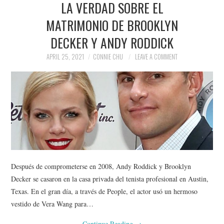
LA VERDAD SOBRE EL
NEWS
MATRIMONIO DE BROOKLYN
POLITICS
DECKER Y ANDY RODDICK
SOCIETY
APRIL 25, 2021
CONNIE CHU
LEAVE A COMMENT
SPORTS
TECHNOLOGY
Después de comprometerse en 2008, Andy Roddick y Brooklyn
Decker se casaron en la casa privada del tenista profesional en Austin,
Texas. En el gran día, a través de People, el actor usó un hermoso
vestido de Vera Wang para…
Continue Reading
→