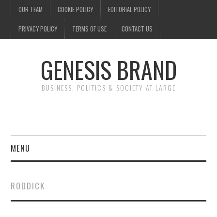
OUR TEAM
COOKIE POLICY
EDITORIAL POLICY
PRIVACY POLICY
TERMS OF USE
CONTACT US
GENESIS BRAND
BUSINESS, POLITICS & SOCIETY AT LARGE
MENU
ENTERTAINMENT
RODDICK
FINANCE