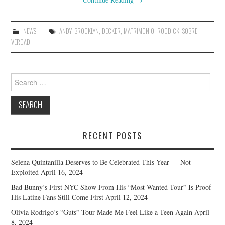
NEWS
ANDY
,
BROOKLYN
,
DECKER
,
MATRIMONIO
,
RODDICK
,
SOBRE
,
VERDAD
Search
for:
RECENT POSTS
Selena Quintanilla Deserves to Be Celebrated This Year — Not
Exploited
April 16, 2024
Bad Bunny’s First NYC Show From His “Most Wanted Tour” Is Proof
His Latine Fans Still Come First
April 12, 2024
Olivia Rodrigo’s “Guts” Tour Made Me Feel Like a Teen Again
April
8, 2024